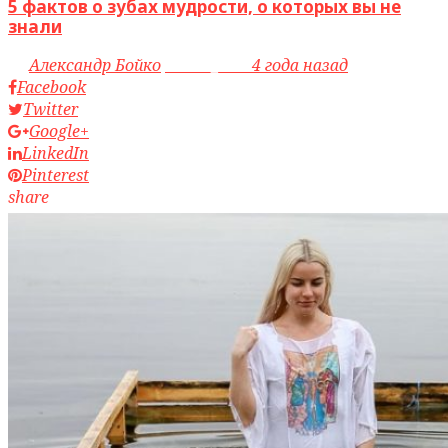
5 фактов о зубах мудрости, о которых вы не
знали
by
Александр Бойко
access_time
4 года назад
Facebook
Twitter
Google+
LinkedIn
Pinterest
share