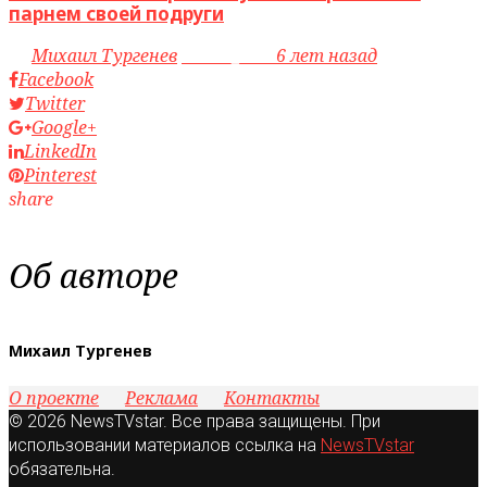
парнем своей подруги
by
Михаил Тургенев
access_time
6 лет назад
Facebook
Twitter
Google+
LinkedIn
Pinterest
share
Об авторе
Михаил Тургенев
О проекте
Реклама
Контакты
© 2026 NewsTVstar. Все права защищены. При
использовании материалов ссылка на
NewsTVstar
обязательна.