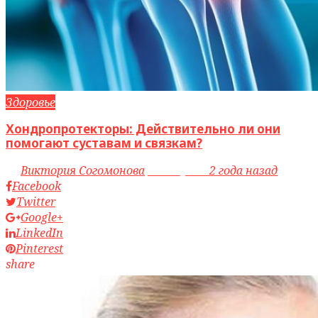
Здоровье
Хондропротекторы: Действительно ли они
помогают суставам и связкам?
by
Виктория Согомонова
access_time
2 года назад
Facebook
Twitter
Google+
LinkedIn
Pinterest
share