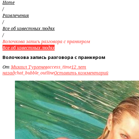
Home
/
Развлечения
/
Все об известных людях
/
Волочкова запись разговора с пранкером
Все об известных людях
Волочкова запись разговора с пранкером
От
Михаил Тургенев
access_time
12 лет
назад
chat_bubble_outline
Оставить комментарий