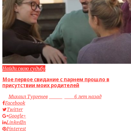
Найди свою судьбу
Мое первое свидание с парнем прошло в
присутствии моих родителей
by
Михаил Тургенев
access_time
6 лет назад
Facebook
Twitter
Google+
LinkedIn
Pinterest