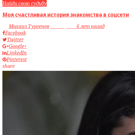
Найди свою судьбу
Моя счастливая история знакомства в соцсети
by
Михаил Тургенев
access_time
6 лет назад
Facebook
Twitter
Google+
LinkedIn
Pinterest
share