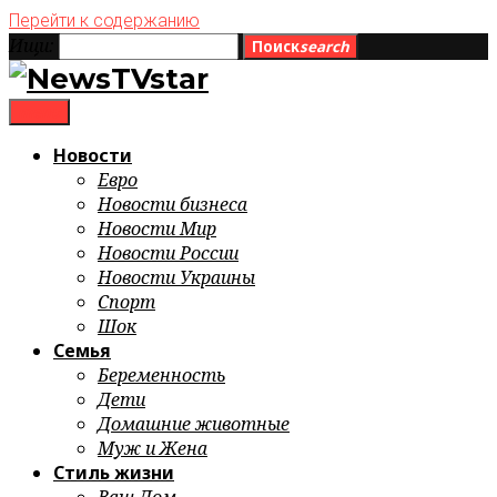
Перейти к содержанию
Ищи:
Поиск
search
menu
Новости
Евро
Новости бизнеса
Новости Мир
Новости России
Новости Украины
Спорт
Шок
Семья
Беременность
Дети
Домашние животные
Муж и Жена
Стиль жизни