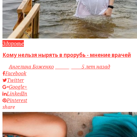
Здоровье
Кому нельзя нырять в прорубь - мнение врачей
by
Ангелина Боженко
access_time
5 лет назад
Facebook
Twitter
Google+
LinkedIn
Pinterest
share