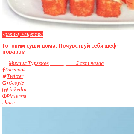
Диеты, Рецепты
Готовим суши дома: Почувствуй себя шеф-
поваром
by
Михаил Тургенев
access_time
5 лет назад
Facebook
Twitter
Google+
LinkedIn
Pinterest
share