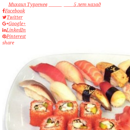
by
Михаил Тургенев
access_time
5 лет назад
Facebook
Twitter
Google+
LinkedIn
Pinterest
share