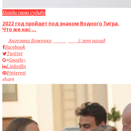
Найди свою судьбу
2022 год пройдет под знаком Водного Тигра.
Что же нас ...
by
Ангелина Боженко
access_time
5 лет назад
Facebook
Twitter
Google+
LinkedIn
Pinterest
share