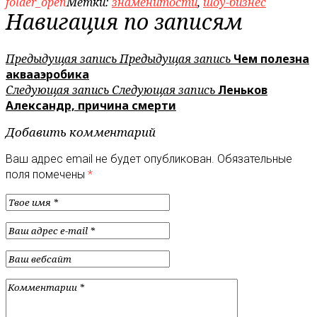
folder_open
Метки:
знаменитости
,
шоу-бизнес
Навигация по записям
Предыдущая запись
Предыдущая запись
Чем полезна
аквааэробика
Следующая запись
Следующая запись
Леньков
Александр, причина смерти
Добавить комментарий
Ваш адрес email не будет опубликован.
Обязательные
поля помечены
*