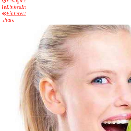
Google+
LinkedIn
Pinterest
share