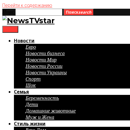
Перейти к содержанию
Ищи:
Поиск
search
menu
Новости
Евро
Новости бизнеса
Новости Мир
Новости России
Новости Украины
Спорт
Шок
Семья
Беременность
Дети
Домашние животные
Муж и Жена
Стиль жизни