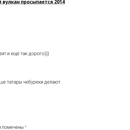
 вулкан просыпается 2014
ят и ещё так дорого)))
учше татары чебуреки делают.
я помечены
*