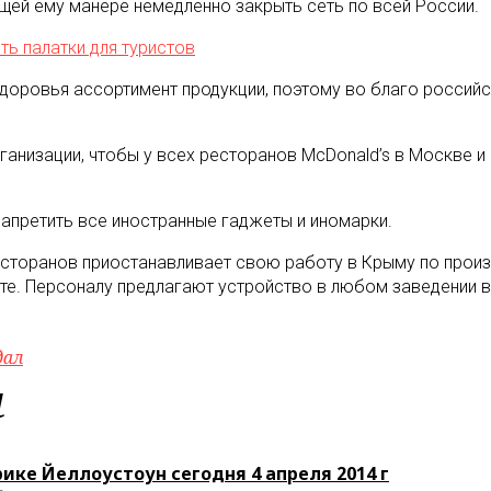
ущей ему манере немедленно закрыть сеть по всей России.
ь палатки для туристов
доровья ассортимент продукции, поэтому во благо российс
анизации, чтобы у всех ресторанов McDonald’s в Москве и 
запретить все иностранные гаджеты и иномарки.
есторанов приостанавливает свою работу в Крыму по произ
е. Персоналу предлагают устройство в любом заведении в 
дал
м
рике Йеллоустоун сегодня 4 апреля 2014 г