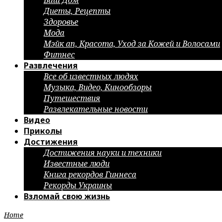
Ваш Дом
Диеты, Рецепты
Здоровье
Мода
Мэйк ап, Красота, Уход за Кожей и Волосами
Фитнес
Развлечения
Все об известных людях
Музыка, Видео, Кинообзоры
Путешествия
Развлекательные новости
Видео
Приколы
Достижения
Достижения науки и техники
Известные люди
Книга рекордов Гиннеса
Рекорды Украины
Взломай свою жизнь
Home