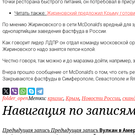
точки ресторана быстрого питания, он потребовал в прис
Читать также:
Жириновский предложил Крыму готовит
По мнению Жириновского в сети McDonald’s вредный для з
однопартийцам заведения фастфуда в России.
Как говорит лидер ЛДПР он отдал команду московской орг
Жириновского надо занятся пепси-колой.
Честно говоря, так можно и до маразма дойти, например, 
Вчера прошло сообщение от McDonald’s о том, что сеть р
Закрываются фастфуды в Симферополе, Севастополе и Ялт
folder_open
Метки:
кризис
,
Крым
,
Новости России
,
скан
Навигация по запися
Предыдущая запись
Предыдущая запись
Вулкан в Аме