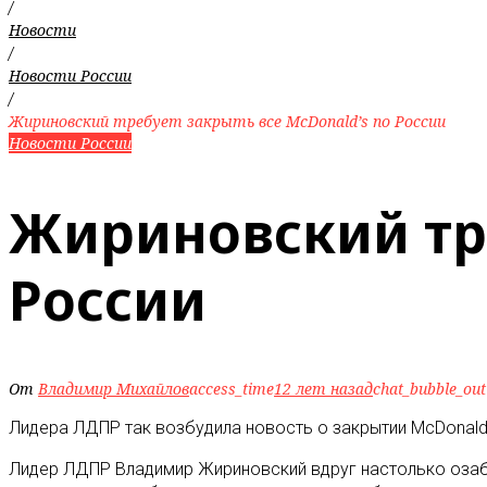
/
Новости
/
Новости России
/
Жириновский требует закрыть все McDonald’s по России
Новости России
Жириновский тре
России
От
Владимир Михайлов
access_time
12 лет назад
chat_bubble_out
Лидера ЛДПР так возбудила новость о закрытии McDonald’s
Лидер ЛДПР Владимир Жириновский вдруг настолько озабо