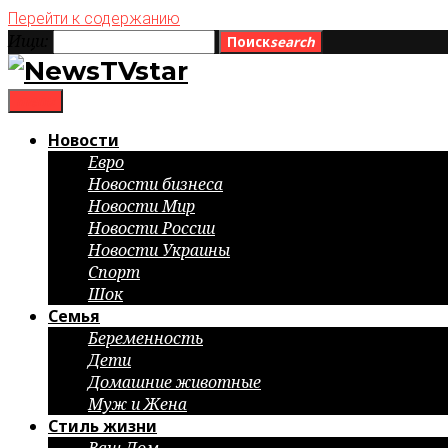
Перейти к содержанию
Ищи:
Поиск
search
menu
Новости
Евро
Новости бизнеса
Новости Мир
Новости России
Новости Украины
Спорт
Шок
Семья
Беременность
Дети
Домашние животные
Муж и Жена
Стиль жизни