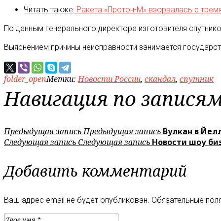
Читать также:
Ракета «Протон-М» взорвалась с тремя
По данным генерального директора изготовителя спутнико
Выяснением причины неисправности занимается государст
folder_open
Метки:
Новости России
,
скандал
,
спутник
Навигация по запися
Предыдущая запись
Предыдущая запись
Вулкан в Йел
Следующая запись
Следующая запись
Новости шоу би
Добавить комментарий
Ваш адрес email не будет опубликован.
Обязательные пол