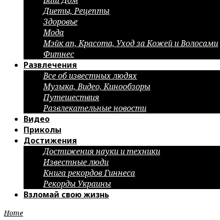
Ваш Дом
Диеты, Рецепты
Здоровье
Мода
Мэйк ап, Красота, Уход за Кожей и Волосами
Фитнес
Развлечения
Все об известных людях
Музыка, Видео, Кинообзоры
Путешествия
Развлекательные новости
Видео
Приколы
Достижения
Достижения науки и техники
Известные люди
Книга рекордов Гиннеса
Рекорды Украины
Взломай свою жизнь
Home