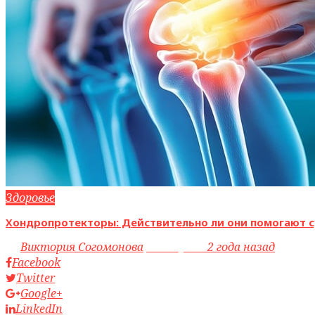
Здоровье
Хондропротекторы: Действительно ли они помогают с
by
Виктория Согомонова
access_time
2 года назад
Facebook
Twitter
Google+
LinkedIn