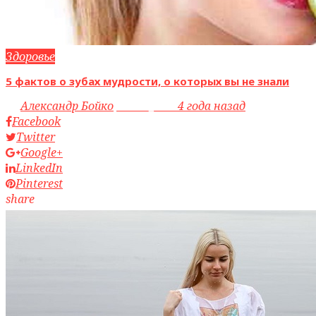
Здоровье
5 фактов о зубах мудрости, о которых вы не знали
by
Александр Бойко
access_time
4 года назад
Facebook
Twitter
Google+
LinkedIn
Pinterest
share