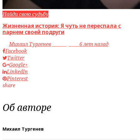
Найди свою судьбу
Жизненная история: Я чуть не переспала с
парнем своей подруги
by
Михаил Тургенев
access_time
6 лет назад
Facebook
Twitter
Google+
LinkedIn
Pinterest
share
Об авторе
Михаил Тургенев