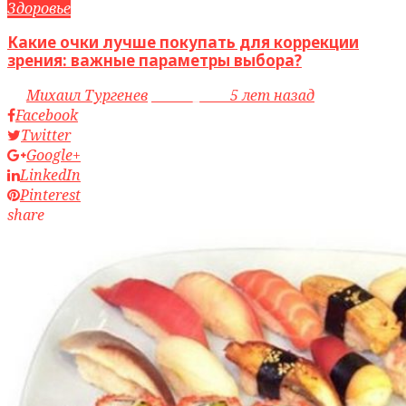
Здоровье
Какие очки лучше покупать для коррекции
зрения: важные параметры выбора?
by
Михаил Тургенев
access_time
5 лет назад
Facebook
Twitter
Google+
LinkedIn
Pinterest
share