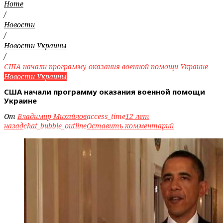
Home
/
Новости
/
Новости Украины
/
США начали программу оказания военной помощи Украине
Новости Украины
США начали программу оказания военной помощи
Украине
От
Владимир Михайлов
access_time
12 лет
назад
chat_bubble_outline
Оставить комментарий