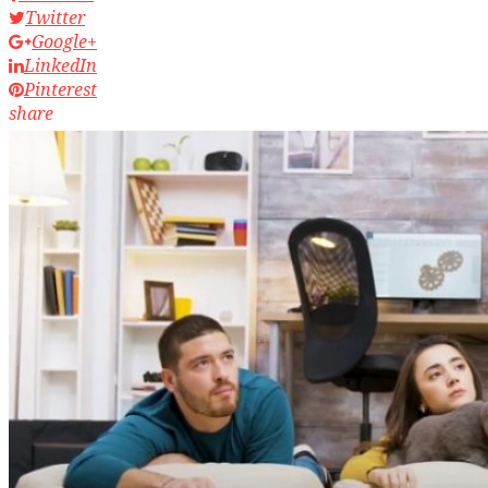
Twitter
Google+
LinkedIn
Pinterest
share