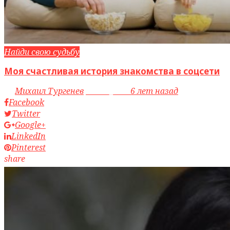
Найди свою судьбу
Моя счастливая история знакомства в соцсети
by
Михаил Тургенев
access_time
6 лет назад
Facebook
Twitter
Google+
LinkedIn
Pinterest
share