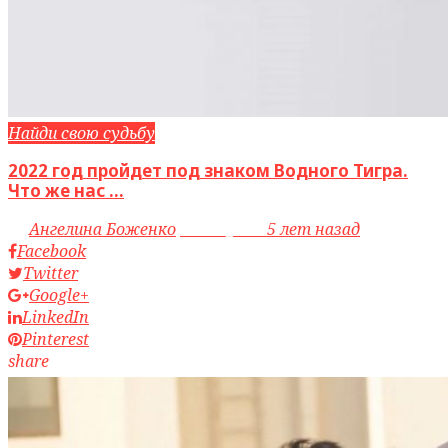
Найди свою судьбу
2022 год пройдет под знаком Водного Тигра.
Что же нас ...
by
Ангелина Боженко
access_time
5 лет назад
Facebook
Twitter
Google+
LinkedIn
Pinterest
share