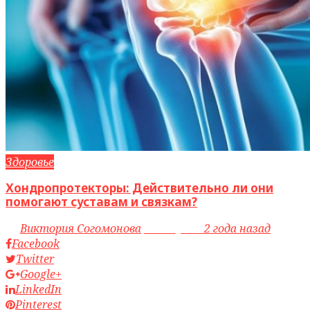
Здоровье
Хондропротекторы: Действительно ли они
помогают суставам и связкам?
by
Виктория Согомонова
access_time
2 года назад
Facebook
Twitter
Google+
LinkedIn
Pinterest