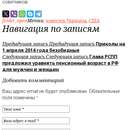
советников.
folder_open
Метки:
новости Украины
,
США
Навигация по записям
Предыдущая запись
Предыдущая запись
Приколы на
1 апреля 2014 года безобидные
Следующая запись
Следующая запись
Глава РСПП
предложил уравнять пенсионный возраст в РФ
для мужчин и женщин
Добавить комментарий
Ваш адрес email не будет опубликован.
Обязательные
поля помечены
*