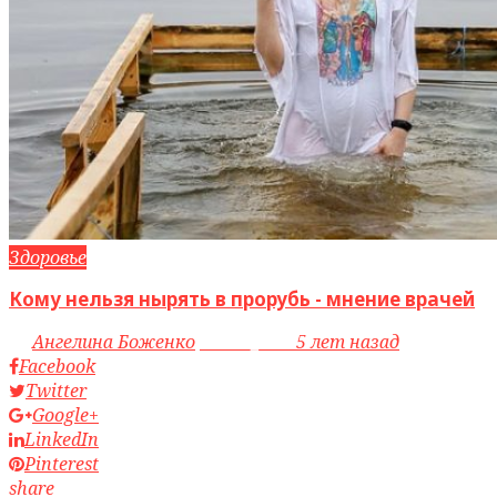
Здоровье
Кому нельзя нырять в прорубь - мнение врачей
by
Ангелина Боженко
access_time
5 лет назад
Facebook
Twitter
Google+
LinkedIn
Pinterest
share