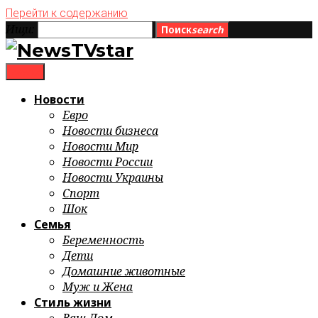
Перейти к содержанию
Ищи:
Поиск
search
menu
Новости
Евро
Новости бизнеса
Новости Мир
Новости России
Новости Украины
Спорт
Шок
Семья
Беременность
Дети
Домашние животные
Муж и Жена
Стиль жизни