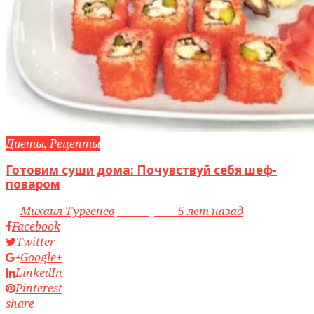
Диеты, Рецепты
Готовим суши дома: Почувствуй себя шеф-
поваром
by
Михаил Тургенев
access_time
5 лет назад
Facebook
Twitter
Google+
LinkedIn
Pinterest
share