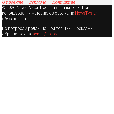
О проекте
Реклама
Контакты
© 2026 NewsTVstar. Все права защищены. При
использовании материалов ссылка на
NewsTVstar
обязательна.
По вопросам редакционной политики и рекламы
обращаться на:
admin@skuky.net