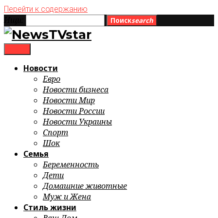
Перейти к содержанию
Ищи:
Поиск
search
menu
Новости
Евро
Новости бизнеса
Новости Мир
Новости России
Новости Украины
Спорт
Шок
Семья
Беременность
Дети
Домашние животные
Муж и Жена
Стиль жизни