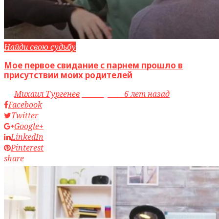
Найди свою судьбу
Мое первое свидание с парнем прошло в
присутствии моих родителей
by
Михаил Тургенев
access_time
6 лет назад
Facebook
Twitter
Google+
LinkedIn
Pinterest
share