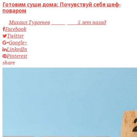
Готовим суши дома: Почувствуй себя шеф-
поваром
by
Михаил Тургенев
access_time
5 лет назад
Facebook
Twitter
Google+
LinkedIn
Pinterest
share