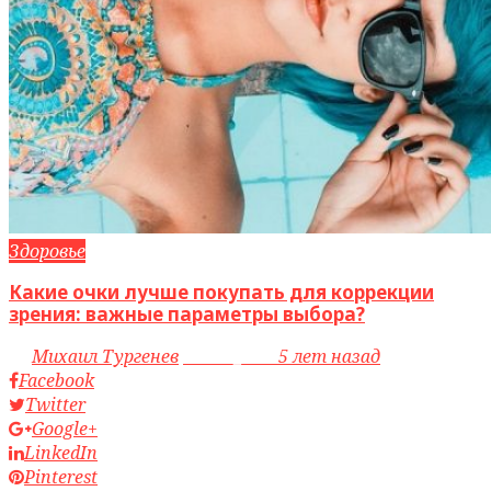
Здоровье
Какие очки лучше покупать для коррекции
зрения: важные параметры выбора?
by
Михаил Тургенев
access_time
5 лет назад
Facebook
Twitter
Google+
LinkedIn
Pinterest