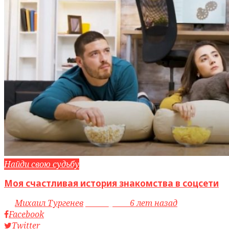
Найди свою судьбу
Моя счастливая история знакомства в соцсети
by
Михаил Тургенев
access_time
6 лет назад
Facebook
Twitter