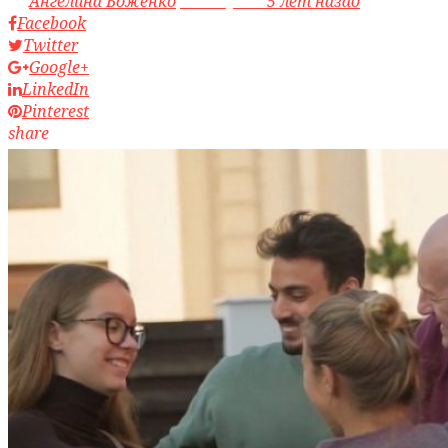
by
Ангелина Боженко
access_time
5 лет назад
Facebook
Twitter
Google+
LinkedIn
Pinterest
share