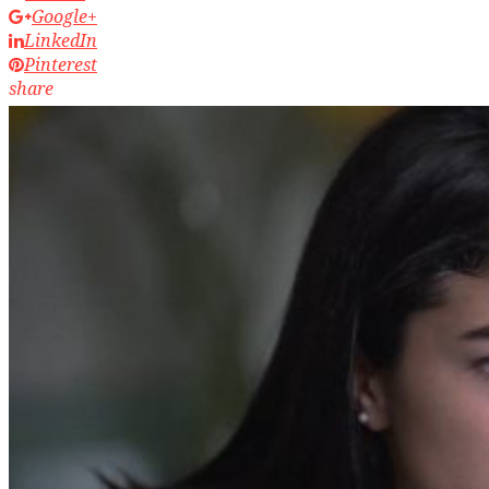
Google+
LinkedIn
Pinterest
share