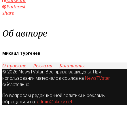
LinkedIn
Pinterest
share
Об авторе
Михаил Тургенев
О проекте
Реклама
Контакты
© 2026 NewsTVstar. Все права защищены. При
использовании материалов ссылка на
NewsTVstar
обязательна.
По вопросам редакционной политики и рекламы
обращаться на:
admin@skuky.net