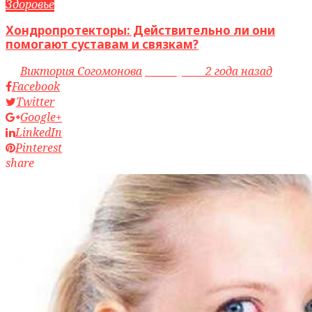
Здоровье
Хондропротекторы: Действительно ли они
помогают суставам и связкам?
by
Виктория Согомонова
access_time
2 года назад
Facebook
Twitter
Google+
LinkedIn
Pinterest
share