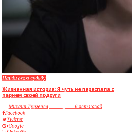
Найди свою судьбу
Жизненная история: Я чуть не переспала с
парнем своей подруги
by
Михаил Тургенев
access_time
6 лет назад
Facebook
Twitter
Google+