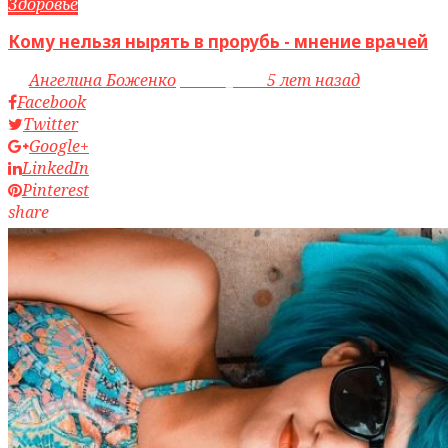
Здоровье
Кому нельзя нырять в прорубь - мнение врачей
by
Ангелина Боженко
access_time
5 лет назад
Facebook
Twitter
Google+
LinkedIn
Pinterest
share