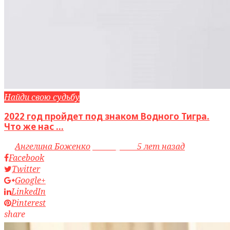
Найди свою судьбу
2022 год пройдет под знаком Водного Тигра.
Что же нас ...
by
Ангелина Боженко
access_time
5 лет назад
Facebook
Twitter
Google+
LinkedIn
Pinterest
share