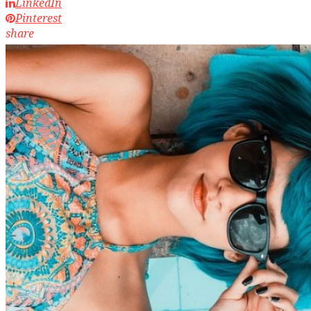
LinkedIn
Pinterest
share