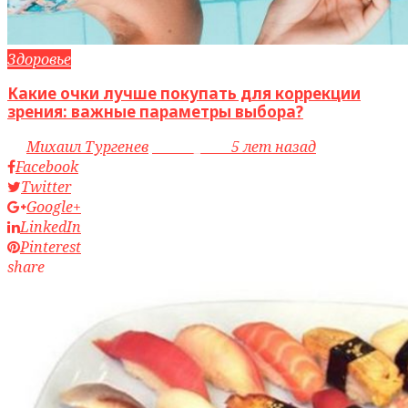
Здоровье
Какие очки лучше покупать для коррекции
зрения: важные параметры выбора?
by
Михаил Тургенев
access_time
5 лет назад
Facebook
Twitter
Google+
LinkedIn
Pinterest
share