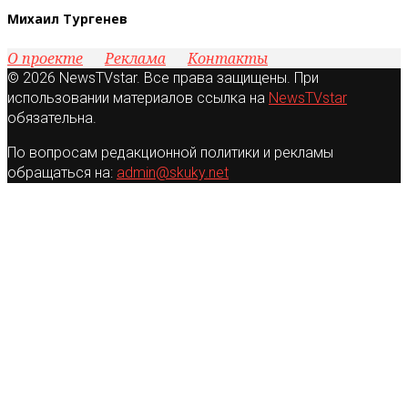
Михаил Тургенев
О проекте
Реклама
Контакты
© 2026 NewsTVstar. Все права защищены. При
использовании материалов ссылка на
NewsTVstar
обязательна.
По вопросам редакционной политики и рекламы
обращаться на:
admin@skuky.net