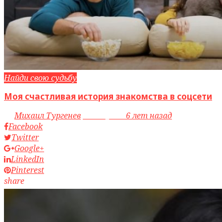
Найди свою судьбу
Моя счастливая история знакомства в соцсети
by
Михаил Тургенев
access_time
6 лет назад
Facebook
Twitter
Google+
LinkedIn
Pinterest
share