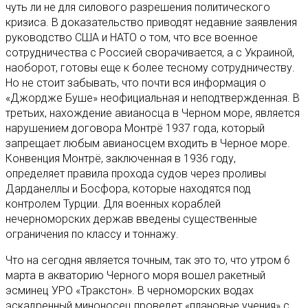
чуть ли не для силового разрешения политического
кризиса. В доказательство приводят недавние заявления
руководство США и НАТО о том, что все военное
сотрудничества с Россией сворачивается, а с Украиной,
наоборот, готовы еще к более тесному сотрудничеству.
Но не стоит забывать, что почти вся информация о
«Джордже Буше» неофициальная и неподтвержденная. В
третьих, нахождение авианосца в Черном море, является
нарушением договора Монтрё 1937 года, который
запрещает любым авианосцем входить в Черное море.
Конвенция Монтрё, заключенная в 1936 году,
определяет правила прохода судов через проливы
Дарданеллы и Босфора, которые находятся под
контролем Турции. Для военных кораблей
нечерноморских держав введены существенные
ограничения по классу и тоннажу.
Что на сегодня является точным, так это то, что утром 6
марта в акваторию Черного моря вошел ракетный
эсминец УРО «Тракстон». В черноморских водах
эскадренный миноносец проведет «плановые учения» с