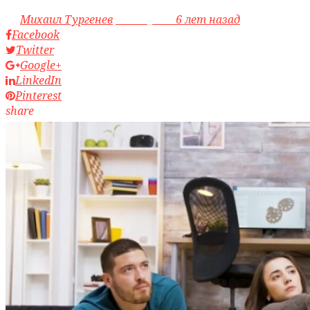
by
Михаил Тургенев
access_time
6 лет назад
Facebook
Twitter
Google+
LinkedIn
Pinterest
share