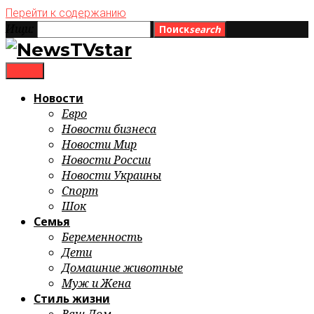
Перейти к содержанию
Ищи:
Поиск
search
menu
Новости
Евро
Новости бизнеса
Новости Мир
Новости России
Новости Украины
Спорт
Шок
Семья
Беременность
Дети
Домашние животные
Муж и Жена
Стиль жизни