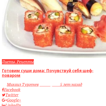
Диеты, Рецепты
Готовим суши дома: Почувствуй себя шеф-
поваром
by
Михаил Тургенев
access_time
5 лет назад
Facebook
Twitter
Google+
LinkedIn