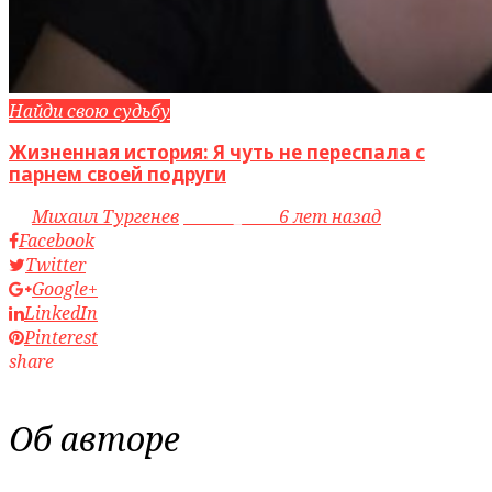
Найди свою судьбу
Жизненная история: Я чуть не переспала с
парнем своей подруги
by
Михаил Тургенев
access_time
6 лет назад
Facebook
Twitter
Google+
LinkedIn
Pinterest
share
Об авторе