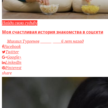
Найди свою судьбу
Моя счастливая история знакомства в соцсети
by
Михаил Тургенев
access_time
6 лет назад
Facebook
Twitter
Google+
LinkedIn
Pinterest
share