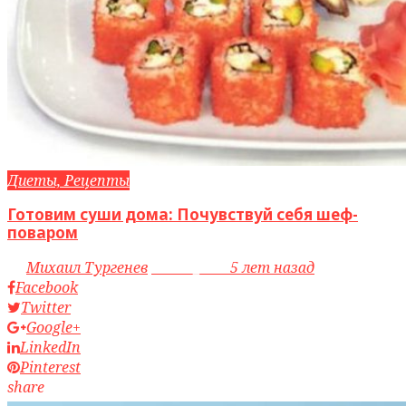
Диеты, Рецепты
Готовим суши дома: Почувствуй себя шеф-
поваром
by
Михаил Тургенев
access_time
5 лет назад
Facebook
Twitter
Google+
LinkedIn
Pinterest
share