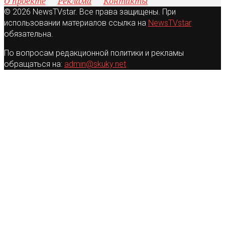
О проекте
Реклама
Контакты
© 2026 NewsTVstar. Все права защищены. При
использовании материалов ссылка на
NewsTVstar
обязательна.
По вопросам редакционной политики и рекламы
обращаться на:
admin@skuky.net