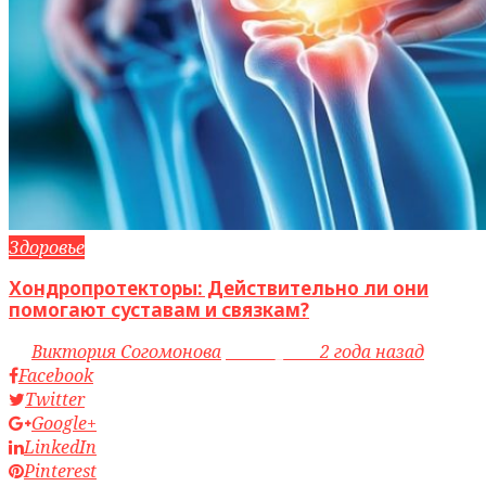
Здоровье
Хондропротекторы: Действительно ли они
помогают суставам и связкам?
by
Виктория Согомонова
access_time
2 года назад
Facebook
Twitter
Google+
LinkedIn
Pinterest