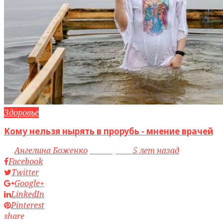
Здоровье
Кому нельзя нырять в прорубь - мнение врачей
by
Ангелина Боженко
access_time
5 лет назад
Facebook
Twitter
Google+
LinkedIn
Pinterest
share