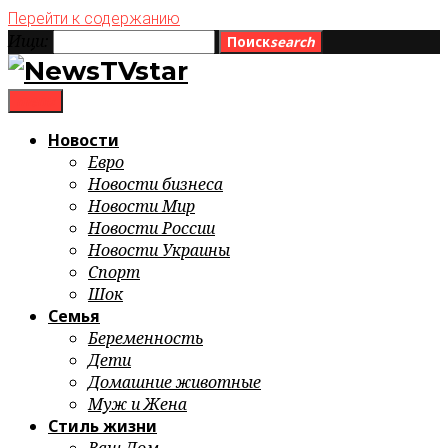
Перейти к содержанию
Ищи:
Поиск
search
menu
Новости
Евро
Новости бизнеса
Новости Мир
Новости России
Новости Украины
Спорт
Шок
Семья
Беременность
Дети
Домашние животные
Муж и Жена
Стиль жизни