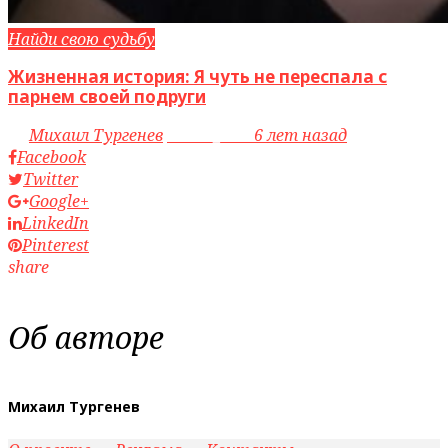
Найди свою судьбу
Жизненная история: Я чуть не переспала с
парнем своей подруги
by
Михаил Тургенев
access_time
6 лет назад
Facebook
Twitter
Google+
LinkedIn
Pinterest
share
Об авторе
Михаил Тургенев