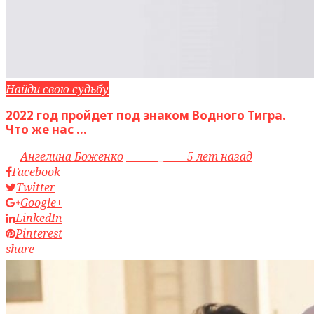
Найди свою судьбу
2022 год пройдет под знаком Водного Тигра.
Что же нас ...
by
Ангелина Боженко
access_time
5 лет назад
Facebook
Twitter
Google+
LinkedIn
Pinterest
share