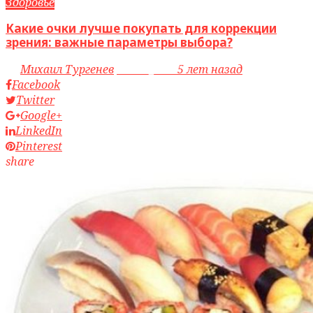
Здоровье
Какие очки лучше покупать для коррекции
зрения: важные параметры выбора?
by
Михаил Тургенев
access_time
5 лет назад
Facebook
Twitter
Google+
LinkedIn
Pinterest
share