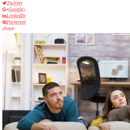
Twitter
Google+
LinkedIn
Pinterest
share