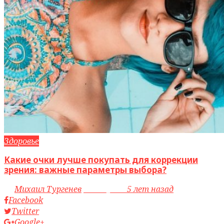
Здоровье
Какие очки лучше покупать для коррекции
зрения: важные параметры выбора?
by
Михаил Тургенев
access_time
5 лет назад
Facebook
Twitter
Google+