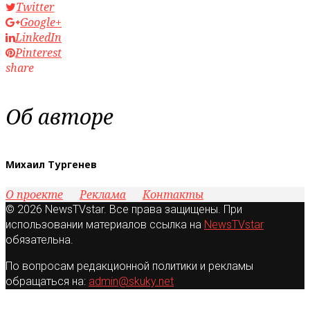
Twitter
Google+
LinkedIn
Pinterest
share
Об авторе
Михаил Тургенев
О проекте
Реклама
Контакты
© 2026 NewsTVstar. Все права защищены. При
использовании материалов ссылка на
NewsTVstar
обязательна.
По вопросам редакционной политики и рекламы
обращаться на:
admin@skuky.net