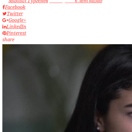
by
Михаил Тургенев
access_time
6 лет назад
Facebook
Twitter
Google+
LinkedIn
Pinterest
share