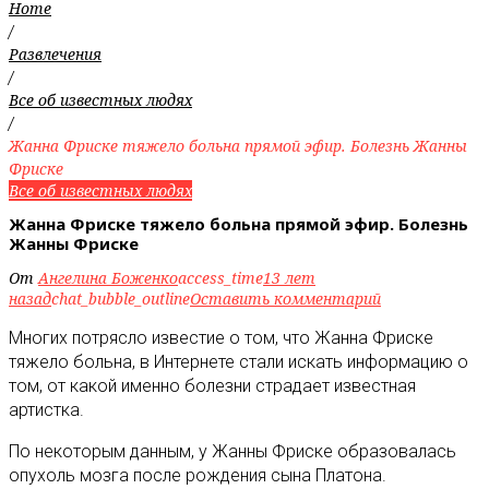
Home
/
Развлечения
/
Все об известных людях
/
Жанна Фриске тяжело больна прямой эфир. Болезнь Жанны
Фриске
Все об известных людях
Жанна Фриске тяжело больна прямой эфир. Болезнь
Жанны Фриске
От
Ангелина Боженко
access_time
13 лет
назад
chat_bubble_outline
Оставить комментарий
Многих потрясло известие о том, что Жанна Фриске
тяжело больна, в Интернете стали искать информацию о
том, от какой именно болезни страдает известная
артистка
.
По некоторым данным, у Жанны Фриске образовалась
опухоль мозга после рождения сына Платона.