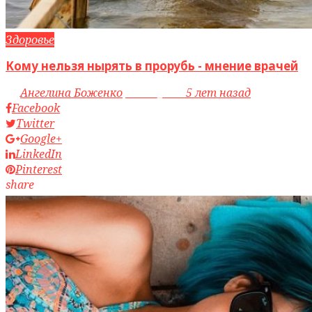
Здоровье
Кому нельзя нырять в прорубь - мнение врачей
by
Ангелина Боженко
access_time
5 лет назад
Facebook
Twitter
Google+
LinkedIn
Pinterest
share