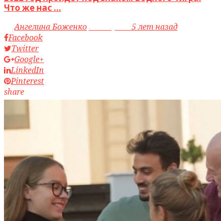
Что же нас ...
by
Ангелина Боженко
access_time
5 лет назад
Facebook
Twitter
Google+
LinkedIn
Pinterest
share