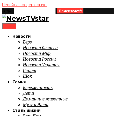
Перейти к содержанию
Ищи:
Поиск
search
menu
Новости
Евро
Новости бизнеса
Новости Мир
Новости России
Новости Украины
Спорт
Шок
Семья
Беременность
Дети
Домашние животные
Муж и Жена
Стиль жизни