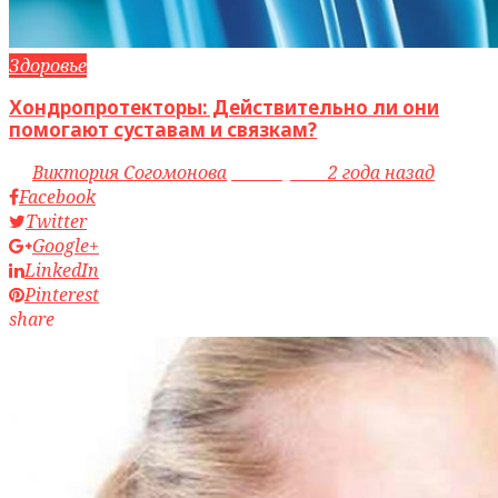
Здоровье
Хондропротекторы: Действительно ли они
помогают суставам и связкам?
by
Виктория Согомонова
access_time
2 года назад
Facebook
Twitter
Google+
LinkedIn
Pinterest
share