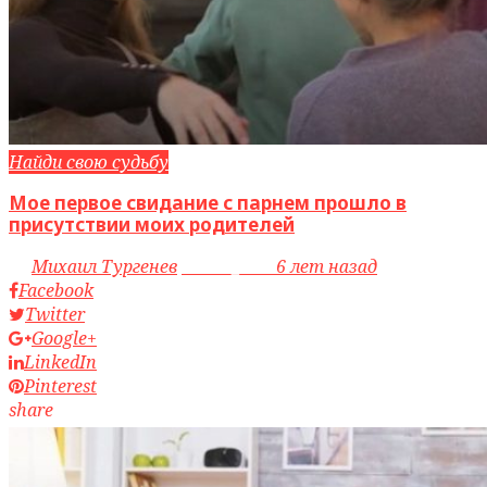
Найди свою судьбу
Мое первое свидание с парнем прошло в
присутствии моих родителей
by
Михаил Тургенев
access_time
6 лет назад
Facebook
Twitter
Google+
LinkedIn
Pinterest
share