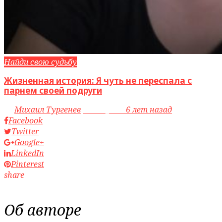
Найди свою судьбу
Жизненная история: Я чуть не переспала с
парнем своей подруги
by
Михаил Тургенев
access_time
6 лет назад
Facebook
Twitter
Google+
LinkedIn
Pinterest
share
Об авторе