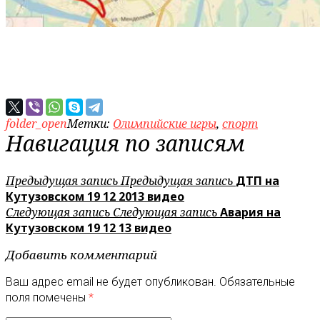
folder_open
Метки:
Олимпийские игры
,
спорт
Навигация по записям
Предыдущая запись
Предыдущая запись
ДТП на
Кутузовском 19 12 2013 видео
Следующая запись
Следующая запись
Авария на
Кутузовском 19 12 13 видео
Добавить комментарий
Ваш адрес email не будет опубликован.
Обязательные
поля помечены
*