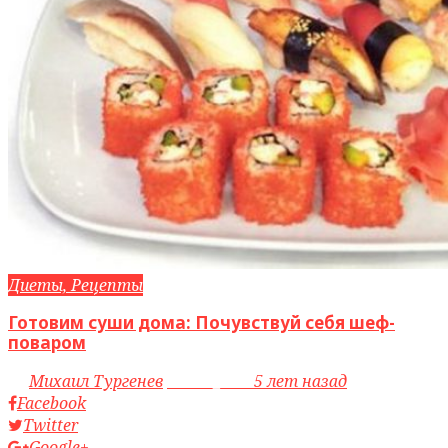
Диеты, Рецепты
Готовим суши дома: Почувствуй себя шеф-
поваром
by
Михаил Тургенев
access_time
5 лет назад
Facebook
Twitter
Google+