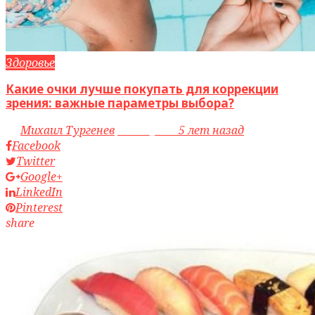
Здоровье
Какие очки лучше покупать для коррекции
зрения: важные параметры выбора?
by
Михаил Тургенев
access_time
5 лет назад
Facebook
Twitter
Google+
LinkedIn
Pinterest
share