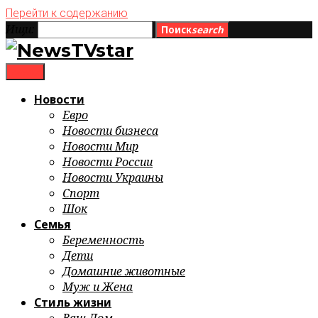
Перейти к содержанию
Ищи:
Поиск
search
menu
Новости
Евро
Новости бизнеса
Новости Мир
Новости России
Новости Украины
Спорт
Шок
Семья
Беременность
Дети
Домашние животные
Муж и Жена
Стиль жизни