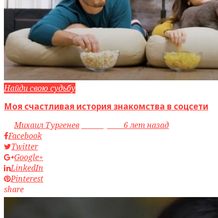
Найди свою судьбу
Моя счастливая история знакомства в соцсети
by
Михаил Тургенев
access_time
6 лет назад
Facebook
Twitter
Google+
LinkedIn
Pinterest
share