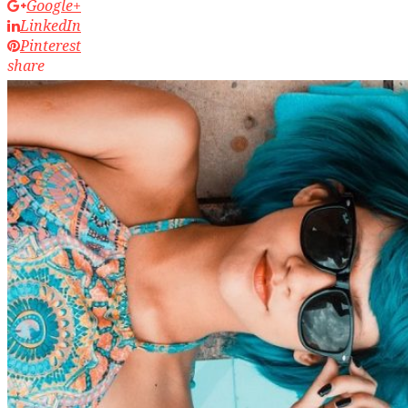
Google+
LinkedIn
Pinterest
share