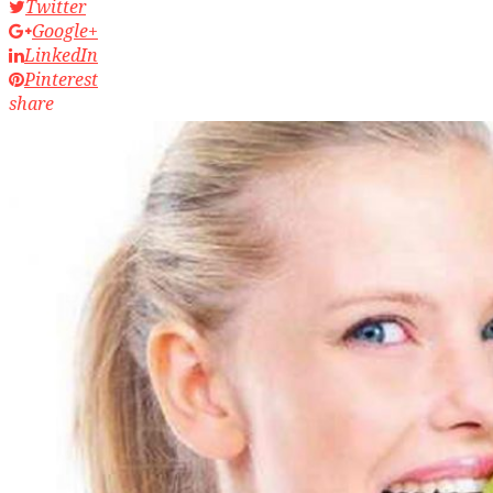
Twitter
Google+
LinkedIn
Pinterest
share