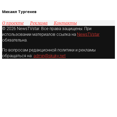
Михаил Тургенев
О проекте
Реклама
Контакты
© 2026 NewsTVstar. Все права защищены. При
использовании материалов ссылка на
NewsTVstar
обязательна.
По вопросам редакционной политики и рекламы
обращаться на:
admin@skuky.net