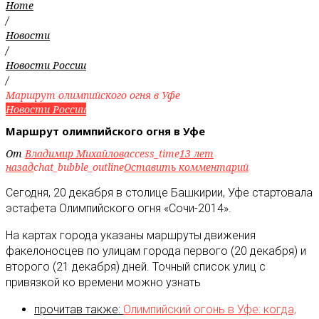
Home
/
Новости
/
Новости России
/
Маршрут олимпийского огня в Уфе
Новости России
Маршрут олимпийского огня в Уфе
От
Владимир Михайлов
access_time
13 лет
назад
chat_bubble_outline
Оставить комментарий
Сегодня, 20 декабря в столице Башкирии, Уфе стартовала
эстафета Олимпийского огня «Сочи-2014».
На картах города указаны маршруты движения
факелоносцев по улицам города первого (20 декабря) и
второго (21 декабря) дней. Точный список улиц с
привязкой ко времени можно узнать
прочитав также:
Олимпийский огонь в Уфе: когда,