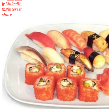
LinkedIn
Pinterest
share