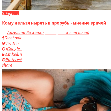
Здоровье
Кому нельзя нырять в прорубь - мнение врачей
by
Ангелина Боженко
access_time
5 лет назад
Facebook
Twitter
Google+
LinkedIn
Pinterest
share