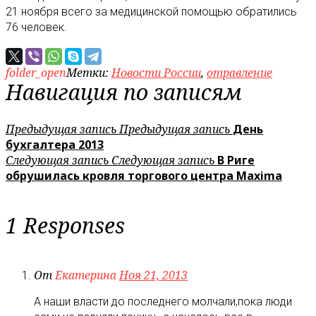
21 ноября всего за медицинской помощью обратились
76 человек.
folder_open
Метки:
Новости России
,
отравление
Навигация по записям
Предыдущая запись
Предыдущая запись
День
бухгалтера 2013
Следующая запись
Следующая запись
В Риге
обрушилась кровля торгового центра Maxima
1 Responses
От
Екатерина
Ноя 21, 2013
А наши власти до последнего молчали,пока люди