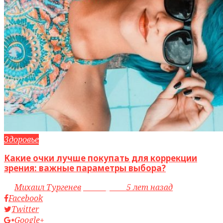
Здоровье
Какие очки лучше покупать для коррекции
зрения: важные параметры выбора?
by
Михаил Тургенев
access_time
5 лет назад
Facebook
Twitter
Google+