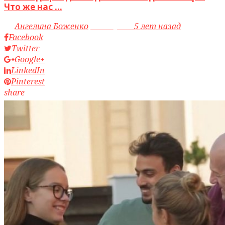
Что же нас ...
by
Ангелина Боженко
access_time
5 лет назад
Facebook
Twitter
Google+
LinkedIn
Pinterest
share