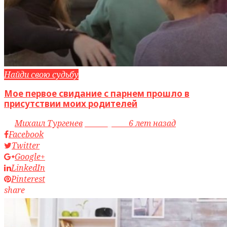
Найди свою судьбу
Мое первое свидание с парнем прошло в
присутствии моих родителей
by
Михаил Тургенев
access_time
6 лет назад
Facebook
Twitter
Google+
LinkedIn
Pinterest
share