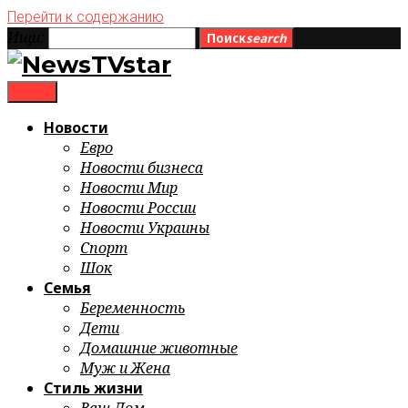
Перейти к содержанию
Ищи:
Поиск
search
menu
Новости
Евро
Новости бизнеса
Новости Мир
Новости России
Новости Украины
Спорт
Шок
Семья
Беременность
Дети
Домашние животные
Муж и Жена
Стиль жизни