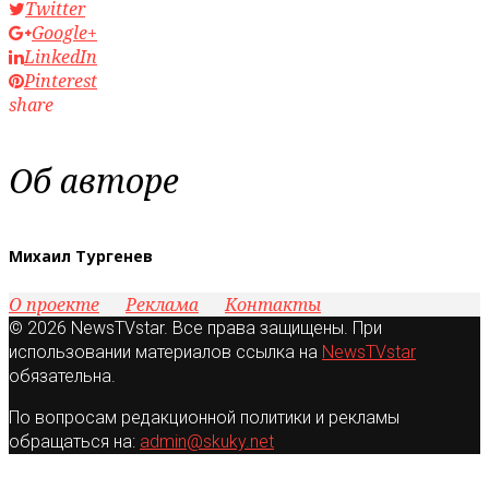
Twitter
Google+
LinkedIn
Pinterest
share
Об авторе
Михаил Тургенев
О проекте
Реклама
Контакты
© 2026 NewsTVstar. Все права защищены. При
использовании материалов ссылка на
NewsTVstar
обязательна.
По вопросам редакционной политики и рекламы
обращаться на:
admin@skuky.net