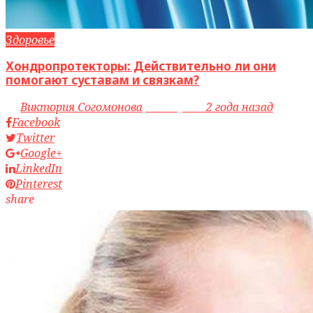
Здоровье
Хондропротекторы: Действительно ли они
помогают суставам и связкам?
by
Виктория Согомонова
access_time
2 года назад
Facebook
Twitter
Google+
LinkedIn
Pinterest
share