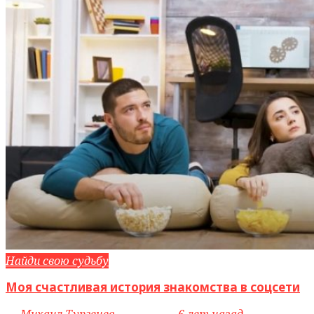
Найди свою судьбу
Моя счастливая история знакомства в соцсети
by
Михаил Тургенев
access_time
6 лет назад