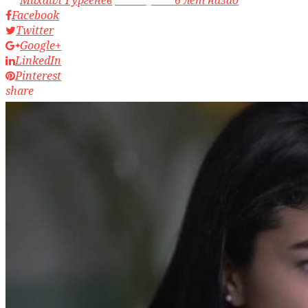
Facebook
Twitter
Google+
LinkedIn
Pinterest
share