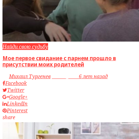
Найди свою судьбу
Мое первое свидание с парнем прошло в
присутствии моих родителей
by
Михаил Тургенев
access_time
6 лет назад
Facebook
Twitter
Google+
LinkedIn
Pinterest
share