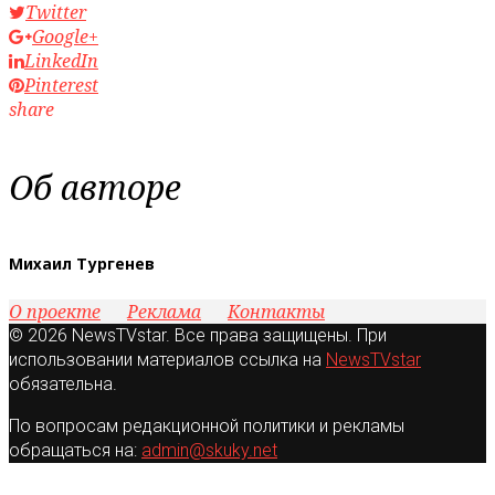
Twitter
Google+
LinkedIn
Pinterest
share
Об авторе
Михаил Тургенев
О проекте
Реклама
Контакты
© 2026 NewsTVstar. Все права защищены. При
использовании материалов ссылка на
NewsTVstar
обязательна.
По вопросам редакционной политики и рекламы
обращаться на:
admin@skuky.net