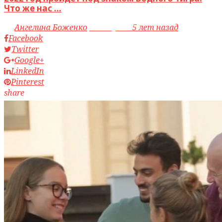
Что же нас ...
by
Ангелина Боженко
access_time
5 лет назад
Facebook
Twitter
Google+
LinkedIn
Pinterest
share