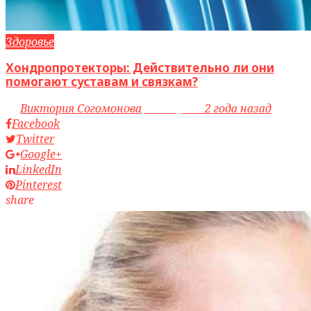
Здоровье
Хондропротекторы: Действительно ли они
помогают суставам и связкам?
by
Виктория Согомонова
access_time
2 года назад
Facebook
Twitter
Google+
LinkedIn
Pinterest
share