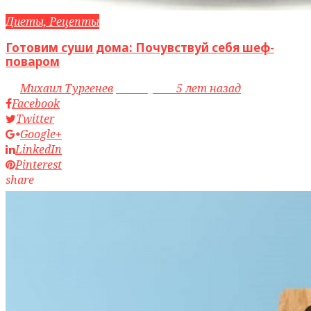
Диеты, Рецепты
Готовим суши дома: Почувствуй себя шеф-
поваром
by
Михаил Тургенев
access_time
5 лет назад
Facebook
Twitter
Google+
LinkedIn
Pinterest
share