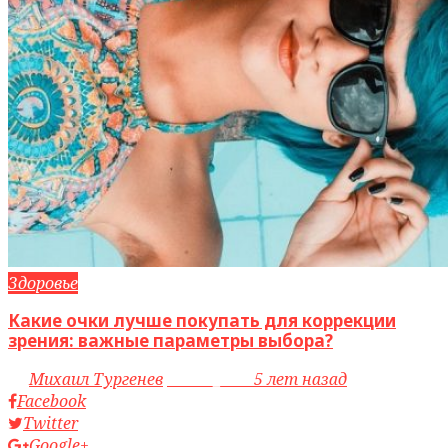
Здоровье
Какие очки лучше покупать для коррекции
зрения: важные параметры выбора?
by
Михаил Тургенев
access_time
5 лет назад
Facebook
Twitter
Google+