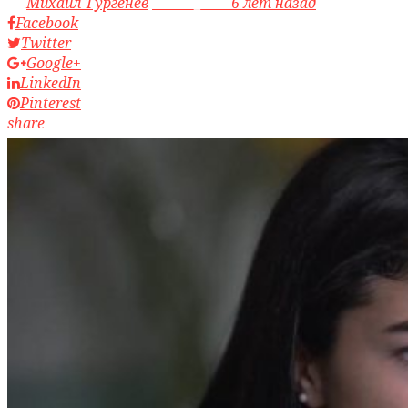
by
Михаил Тургенев
access_time
6 лет назад
Facebook
Twitter
Google+
LinkedIn
Pinterest
share