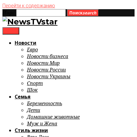
Перейти к содержанию
Ищи:
Поиск
search
menu
Новости
Евро
Новости бизнеса
Новости Мир
Новости России
Новости Украины
Спорт
Шок
Семья
Беременность
Дети
Домашние животные
Муж и Жена
Стиль жизни