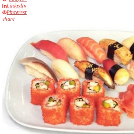
LinkedIn
Pinterest
share