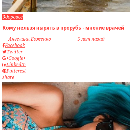
Здоровье
Кому нельзя нырять в прорубь - мнение врачей
by
Ангелина Боженко
access_time
5 лет назад
Facebook
Twitter
Google+
LinkedIn
Pinterest
share