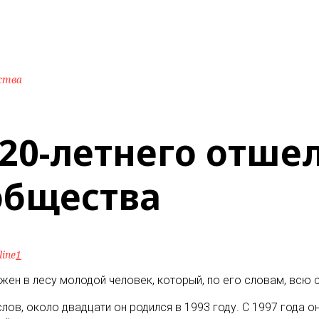
ства
20-летнего отше
общества
line
1
жен в лесу молодой человек, который, по его словам, всю 
лов, около двадцати он родился в 1993 году. С 1997 года о