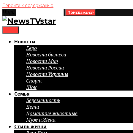
Перейти к содержанию
Ищи:
Поиск
search
menu
Новости
Евро
Новости бизнеса
Новости Мир
Новости России
Новости Украины
Спорт
Шок
Семья
Беременность
Дети
Домашние животные
Муж и Жена
Стиль жизни