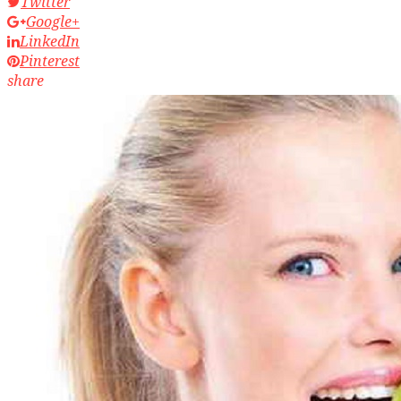
Twitter
Google+
LinkedIn
Pinterest
share