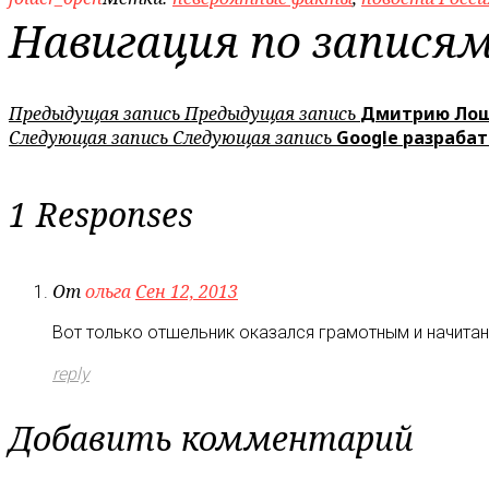
Навигация по запися
Предыдущая запись
Предыдущая запись
Дмитрию Лош
Следующая запись
Следующая запись
Google разраба
1 Responses
От
ольга
Сен 12, 2013
Вот только отшельник оказался грамотным и начита
reply
Добавить комментарий