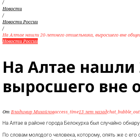
/
Новости
/
Новости России
/
На Алтае нашли 20-летнего отшельника, выросшего вне обще
Новости России
На Алтае нашли 
выросшего вне 
От
Владимир Михайлов
access_time
13 лет назад
chat_bubble_out
На Алтае в районе города Белокурха был случайно обнару
По словам молодого человека, которому, опять же с его с