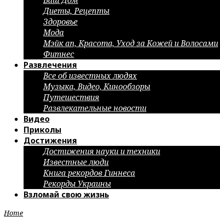
Ваш Дом
Диеты, Рецепты
Здоровье
Мода
Мэйк ап, Красота, Уход за Кожей и Волосами
Фитнес
Развлечения
Все об известных людях
Музыка, Видео, Кинообзоры
Путешествия
Развлекательные новости
Видео
Приколы
Достижения
Достижения науки и техники
Известные люди
Книга рекордов Гиннеса
Рекорды Украины
Взломай свою жизнь
Home