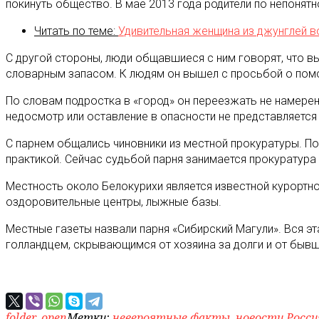
покинуть общество. В мае 2013 года родители по непонятн
Читать по теме:
Удивительная женщина из джунглей в
С другой стороны, люди общавшиеся с ним говорят, что вы
словарным запасом. К людям он вышел с просьбой о помо
По словам подростка в «город» он переезжать не намерен.
недосмотр или оставление в опасности не представляется 
С парнем общались чиновники из местной прокуратуры. По
практикой. Сейчас судьбой парня занимается прокуратура
Местность около Белокурихи является известной курортно
оздоровительные центры, лыжные базы.
Местные газеты назвали парня «Сибирский Магули». Вся эт
голландцем, скрывающимся от хозяина за долги и от быв
folder_open
Метки:
невероятные факты
,
новости Росси