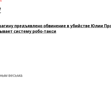
м
агину предъявлено обвинение в убийстве Юлии Пр
тывает систему робо-такси
нным весьма.