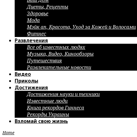
Ваш Дом
Диеты, Рецепты
Здоровье
Мода
Мэйк ап, Красота, Уход за Кожей и Волосами
Фитнес
Развлечения
Все об известных людях
Музыка, Видео, Кинообзоры
Путешествия
Развлекательные новости
Видео
Приколы
Достижения
Достижения науки и техники
Известные люди
Книга рекордов Гиннеса
Рекорды Украины
Взломай свою жизнь
Home