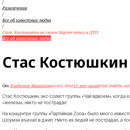
/
Развлечения
/
Все об известных людях
/
Стас Костюшкин на своем Харлее попал в ДТП
Все об известных людях
Стас Костюшкин 
От
Владимир Михайлов
access_time
13 лет назад
chat_bubble_out
Стас Костюшкин, экс-солист группы «Чай вдвоем», когда е
«железа», никто не пострадал.
На концентре группы «Партийная Zona» было много извест
Шоумэн въехал в джип. Никто из людей не пострадал, а п