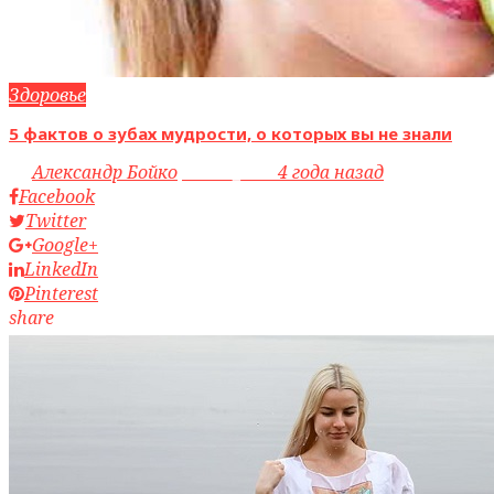
Здоровье
5 фактов о зубах мудрости, о которых вы не знали
by
Александр Бойко
access_time
4 года назад
Facebook
Twitter
Google+
LinkedIn
Pinterest
share