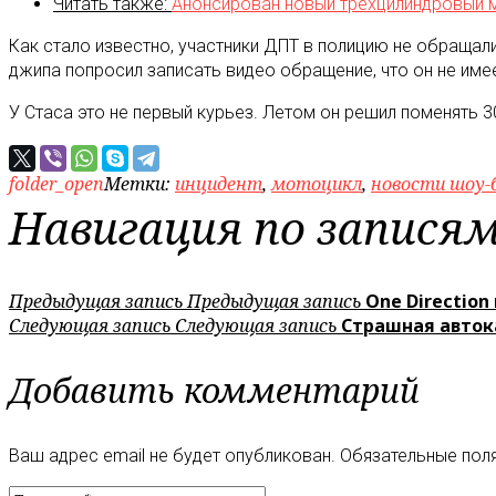
Читать также:
Анонсирован новый трехцилиндровый 
Как стало известно, участники ДПТ в полицию не обращал
джипа попросил записать видео обращение, что он не имее
У Стаса это не первый курьез. Летом он решил поменять 30
folder_open
Метки:
инцидент
,
мотоцикл
,
новости шоу-
Навигация по запися
Предыдущая запись
Предыдущая запись
One Direction
Следующая запись
Следующая запись
Страшная авток
Добавить комментарий
Ваш адрес email не будет опубликован.
Обязательные пол