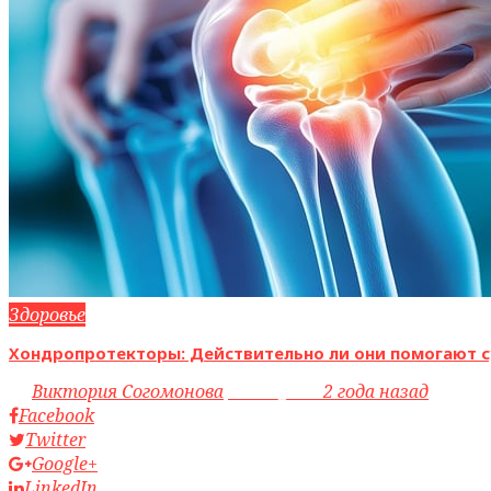
Здоровье
Хондропротекторы: Действительно ли они помогают с
by
Виктория Согомонова
access_time
2 года назад
Facebook
Twitter
Google+
LinkedIn