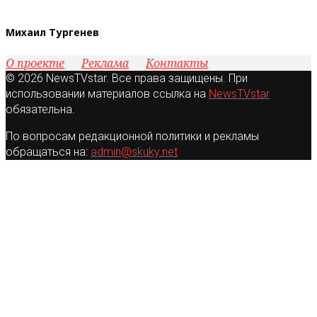
Михаил Тургенев
О проекте
Реклама
Контакты
© 2026 NewsTVstar. Все права защищены. При
использовании материалов ссылка на
NewsTVstar
обязательна.
По вопросам редакционной политики и рекламы
обращаться на:
admin@skuky.net