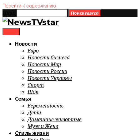
Перейти к содержанию
Ищи:
Поиск
search
menu
Новости
Евро
Новости бизнеса
Новости Мир
Новости России
Новости Украины
Спорт
Шок
Семья
Беременность
Дети
Домашние животные
Муж и Жена
Стиль жизни