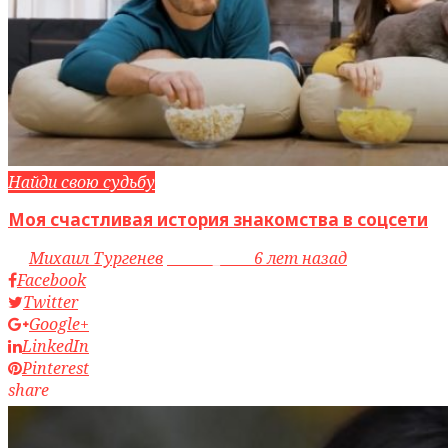
Найди свою судьбу
Моя счастливая история знакомства в соцсети
by
Михаил Тургенев
access_time
6 лет назад
Facebook
Twitter
Google+
LinkedIn
Pinterest
share