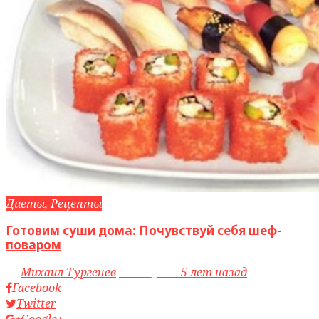
Диеты, Рецепты
Готовим суши дома: Почувствуй себя шеф-
поваром
by
Михаил Тургенев
access_time
5 лет назад
Facebook
Twitter
Google+