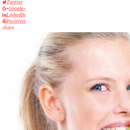
Twitter
Google+
LinkedIn
Pinterest
share