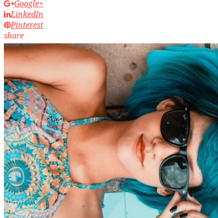
Google+
LinkedIn
Pinterest
share