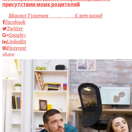
присутствии моих родителей
by
Михаил Тургенев
access_time
6 лет назад
Facebook
Twitter
Google+
LinkedIn
Pinterest
share