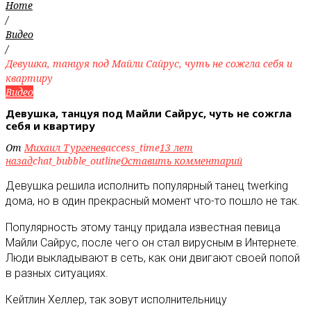
Home
/
Видео
/
Девушка, танцуя под Майли Сайрус, чуть не сожгла себя и
квартиру
Видео
Девушка, танцуя под Майли Сайрус, чуть не сожгла
себя и квартиру
От
Михаил Тургенев
access_time
13 лет
назад
chat_bubble_outline
Оставить комментарий
Девушка решила исполнить популярный танец twerking
дома, но в один прекрасный момент что-то пошло не так.
Популярность этому танцу придала известная певица
Майли Сайрус, после чего он стал вирусным в Интернете.
Люди выкладывают в сеть, как они двигают своей попой
в разных ситуациях.
Кейтлин Хеллер, так зовут исполнительницу