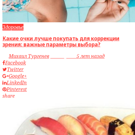
Здоровье
Какие очки лучше покупать для коррекции
зрения: важные параметры выбора?
by
Михаил Тургенев
access_time
5 лет назад
Facebook
Twitter
Google+
LinkedIn
Pinterest
share