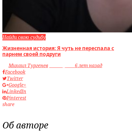
Найди свою судьбу
Жизненная история: Я чуть не переспала с
парнем своей подруги
by
Михаил Тургенев
access_time
6 лет назад
Facebook
Twitter
Google+
LinkedIn
Pinterest
share
Об авторе