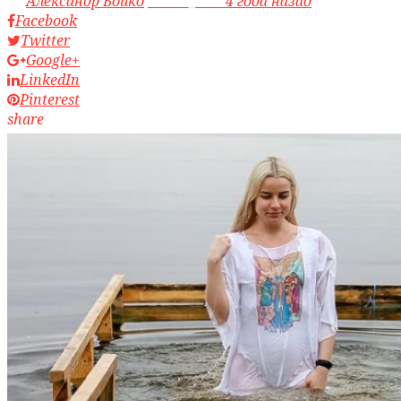
by
Александр Бойко
access_time
4 года назад
Facebook
Twitter
Google+
LinkedIn
Pinterest
share