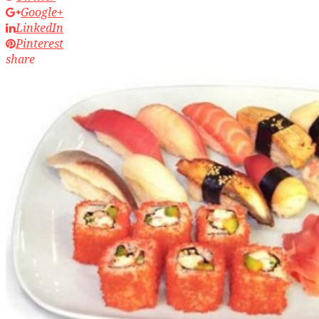
Google+
LinkedIn
Pinterest
share