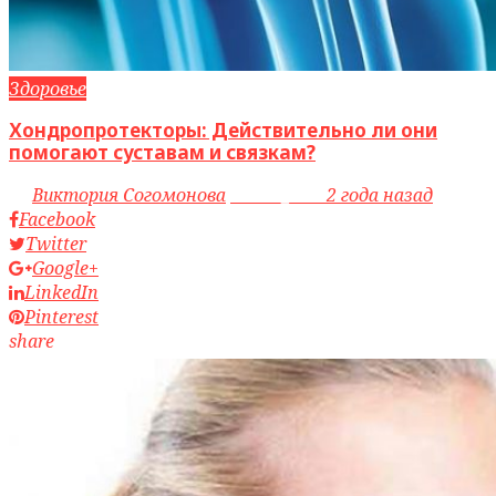
Здоровье
Хондропротекторы: Действительно ли они
помогают суставам и связкам?
by
Виктория Согомонова
access_time
2 года назад
Facebook
Twitter
Google+
LinkedIn
Pinterest
share