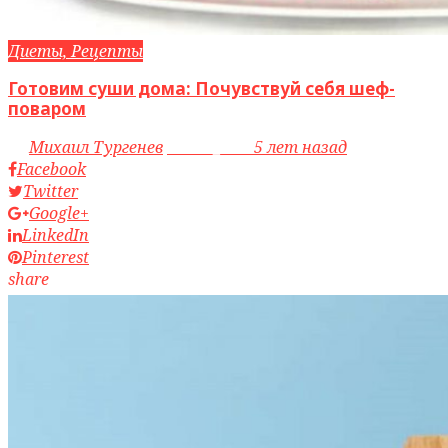
Диеты, Рецепты
Готовим суши дома: Почувствуй себя шеф-
поваром
by
Михаил Тургенев
access_time
5 лет назад
Facebook
Twitter
Google+
LinkedIn
Pinterest
share