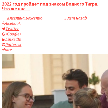
2022 год пройдет под знаком Водного Тигра.
Что же нас ...
by
Ангелина Боженко
access_time
5 лет назад
Facebook
Twitter
Google+
LinkedIn
Pinterest
share