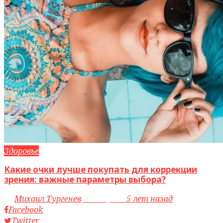
Здоровье
Какие очки лучше покупать для коррекции
зрения: важные параметры выбора?
by
Михаил Тургенев
access_time
5 лет назад
Facebook
Twitter