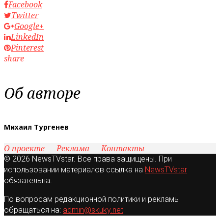
Facebook
Twitter
Google+
LinkedIn
Pinterest
share
Об авторе
Михаил Тургенев
О проекте
Реклама
Контакты
© 2026 NewsTVstar. Все права защищены. При
использовании материалов ссылка на
NewsTVstar
обязательна.
По вопросам редакционной политики и рекламы
обращаться на:
admin@skuky.net