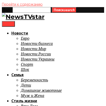
Перейти к содержанию
Ищи:
Поиск
search
menu
Новости
Евро
Новости бизнеса
Новости Мир
Новости России
Новости Украины
Спорт
Шок
Семья
Беременность
Дети
Домашние животные
Муж и Жена
Стиль жизни