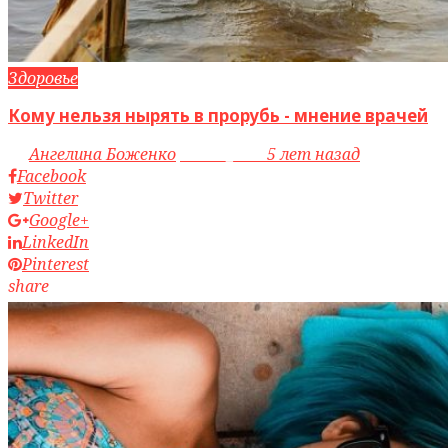
Здоровье
Кому нельзя нырять в прорубь - мнение врачей
by
Ангелина Боженко
access_time
5 лет назад
Facebook
Twitter
Google+
LinkedIn
Pinterest
share