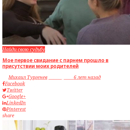
Найди свою судьбу
Мое первое свидание с парнем прошло в
присутствии моих родителей
by
Михаил Тургенев
access_time
6 лет назад
Facebook
Twitter
Google+
LinkedIn
Pinterest
share