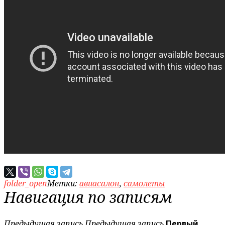
folder_open
Метки:
авиасалон
,
самолеты
Навигация по записям
Предыдущая запись
Предыдущая запись
Первый