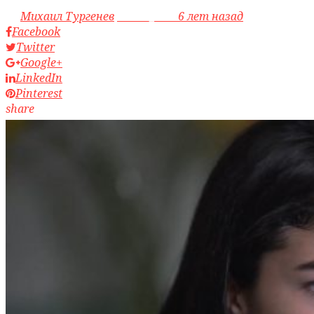
by
Михаил Тургенев
access_time
6 лет назад
Facebook
Twitter
Google+
LinkedIn
Pinterest
share