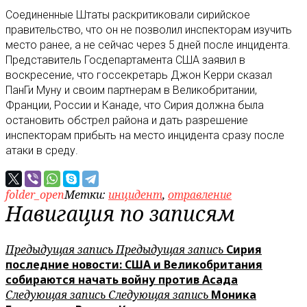
Соединенные Штаты раскритиковали сирийское
правительство, что он не позволил инспекторам изучить
место ранее, а не сейчас через 5 дней после инцидента.
Представитель Госдепартамента США заявил в
воскресение, что госсекретарь Джон Керри сказал
ПанГи Муну и своим партнерам в Великобритании,
Франции, России и Канаде, что Сирия должна была
остановить обстрел района и дать разрешение
инспекторам прибыть на место инцидента сразу после
атаки в среду.
folder_open
Метки:
инцидент
,
отравление
Навигация по записям
Предыдущая запись
Предыдущая запись
Сирия
последние новости: США и Великобритания
собираются начать войну против Асада
Следующая запись
Следующая запись
Моника