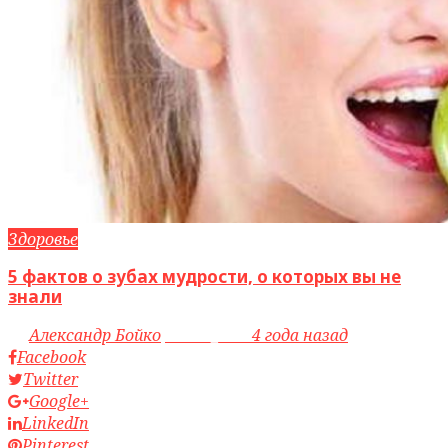
Здоровье
5 фактов о зубах мудрости, о которых вы не
знали
by
Александр Бойко
access_time
4 года назад
Facebook
Twitter
Google+
LinkedIn
Pinterest