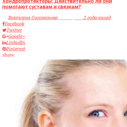
Хондропротекторы: Действительно ли они
помогают суставам и связкам?
by
Виктория Согомонова
access_time
2 года назад
Facebook
Twitter
Google+
LinkedIn
Pinterest
share