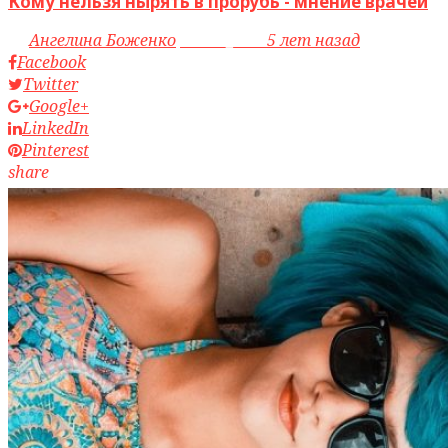
Кому нельзя нырять в прорубь - мнение врачей
by
Ангелина Боженко
access_time
5 лет назад
Facebook
Twitter
Google+
LinkedIn
Pinterest
share