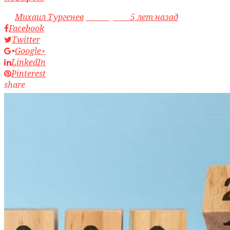
by
Михаил Тургенев
access_time
5 лет назад
Facebook
Twitter
Google+
LinkedIn
Pinterest
share