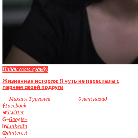
Найди свою судьбу
Жизненная история: Я чуть не переспала с
парнем своей подруги
by
Михаил Тургенев
access_time
6 лет назад
Facebook
Twitter
Google+
LinkedIn
Pinterest