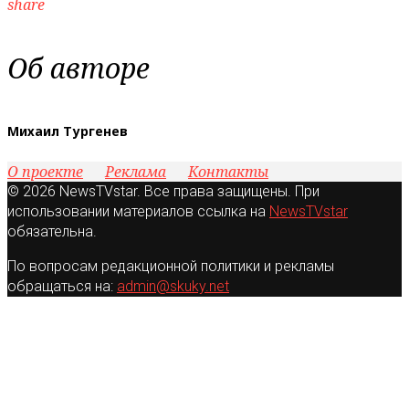
share
Об авторе
Михаил Тургенев
О проекте
Реклама
Контакты
© 2026 NewsTVstar. Все права защищены. При
использовании материалов ссылка на
NewsTVstar
обязательна.
По вопросам редакционной политики и рекламы
обращаться на:
admin@skuky.net