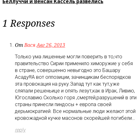
Беллуччи и Венсан Кассель развелись
1 Responses
От
Вася
Авг 26, 2013
Только ума лишенные могли поверить в то,что
правительство Сирии применило химоружие у себя
в стране, совершенно невыгодно это Башару
Асаду!!!А вот оппозиции, зачинщикам беспорядков
эта провокация на руку.Запад тут как тут,уже
сляпали решеньице и опять лезут,как в Ирак, Ливию,
Югославию.Сколько горя ,смертей,разрушений в эти
страны принесли пиндосы + европа своей
дерьмократией. Все нормальные люди желают этой
кровожадной кучке масонов скорейшей погибели…
reply