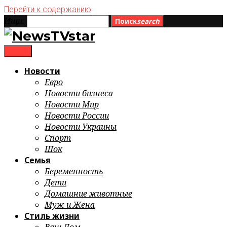
Перейти к содержанию
Ищи:
Поиск
search
menu
Новости
Евро
Новости бизнеса
Новости Мир
Новости России
Новости Украины
Спорт
Шок
Семья
Беременность
Дети
Домашние животные
Муж и Жена
Стиль жизни