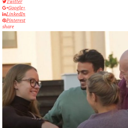
Twitter
Google+
LinkedIn
Pinterest
share