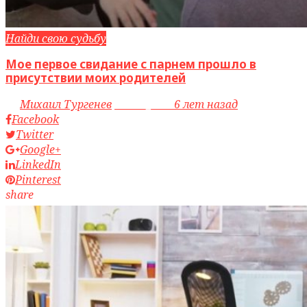
Найди свою судьбу
Мое первое свидание с парнем прошло в
присутствии моих родителей
by
Михаил Тургенев
access_time
6 лет назад
Facebook
Twitter
Google+
LinkedIn
Pinterest
share