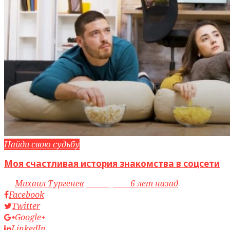
Найди свою судьбу
Моя счастливая история знакомства в соцсети
by
Михаил Тургенев
access_time
6 лет назад
Facebook
Twitter
Google+
LinkedIn