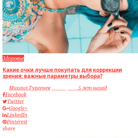
Здоровье
Какие очки лучше покупать для коррекции
зрения: важные параметры выбора?
by
Михаил Тургенев
access_time
5 лет назад
Facebook
Twitter
Google+
LinkedIn
Pinterest
share