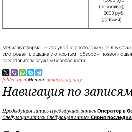
— 10000 руб.
(взрослый);
— 2000 руб.
(детский)
Медиаплатформа — это удобно расположенная двухэтажн
смотровая площадка с открытым обзором, позволяющая п
представители службы безопасности.
folder_open
Метки:
авиасалон
,
шоу
Навигация по запися
Предыдущая запись
Предыдущая запись
Оператор в G
Следующая запись
Следующая запись
Сирия последни