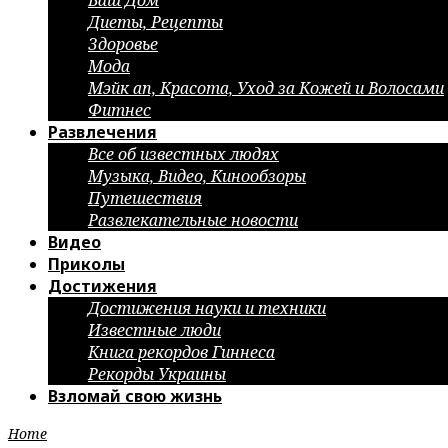
Ваш Дом
Диеты, Рецепты
Здоровье
Мода
Мэйк ап, Красота, Уход за Кожей и Волосами
Фитнес
Развлечения
Все об известных людях
Музыка, Видео, Кинообзоры
Путешествия
Развлекательные новости
Видео
Приколы
Достижения
Достижения науки и техники
Известные люди
Книга рекордов Гиннеса
Рекорды Украины
Взломай свою жизнь
Home