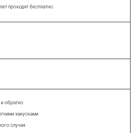
ет проходят бесплатно.
 и обратно
легкими закусками
ного случая