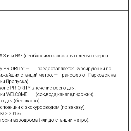
№ 3 или №7 (необходимо заказать отдельно через
ону PRIORITY: — предоставляется курсирующий по
ижайших станций метро; — трансфер от Парковок на
ии Пропуска).
оне PRIORITY в течение всего дня.
куски WELCOME (сок,вода,канапе,пирожки).
го дня (бесплатно).
спозиции с экскурсоводом (по заказу).
КС- 2013».
тории аэродрома (или до станции метро).