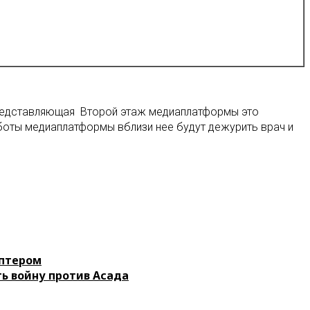
редставляющая Второй этаж медиаплатформы это
боты медиаплатформы вблизи нее будут дежурить врач и
оптером
ь войну против Асада