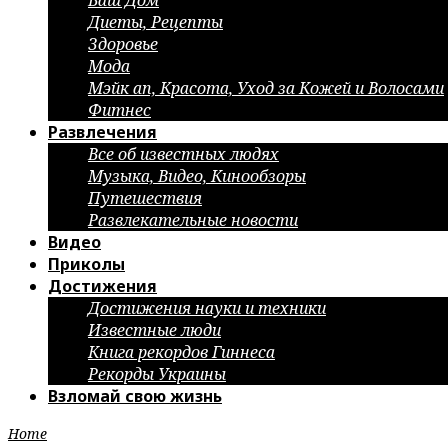
Ваш Дом
Диеты, Рецепты
Здоровье
Мода
Мэйк ап, Красота, Уход за Кожей и Волосами
Фитнес
Развлечения
Все об известных людях
Музыка, Видео, Кинообзоры
Путешествия
Развлекательные новости
Видео
Приколы
Достижения
Достижения науки и техники
Известные люди
Книга рекордов Гиннеса
Рекорды Украины
Взломай свою жизнь
Home