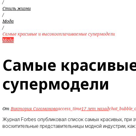
/
Стиль жизни
/
Мода
/
Самые красивые и высокооплачиваемые супермодели
Мода
Самые красивые
супермодели
От
Виктория Согомонова
access_time
17 лет назад
chat_bubble_o
Журнал Forbes опубликовал список самых красивых, при
восхитительные представительницы модной индустрии, как: