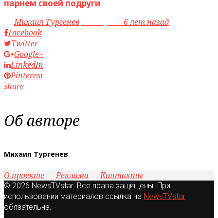
парнем своей подруги
by
Михаил Тургенев
access_time
6 лет назад
Facebook
Twitter
Google+
LinkedIn
Pinterest
share
Об авторе
Михаил Тургенев
О проекте
Реклама
Контакты
© 2026 NewsTVstar. Все права защищены. При
использовании материалов ссылка на
NewsTVstar
обязательна.