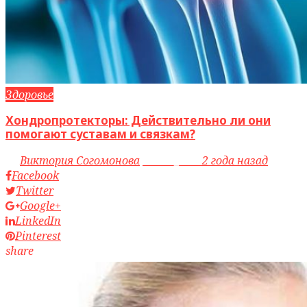
Здоровье
Хондропротекторы: Действительно ли они
помогают суставам и связкам?
by
Виктория Согомонова
access_time
2 года назад
Facebook
Twitter
Google+
LinkedIn
Pinterest
share