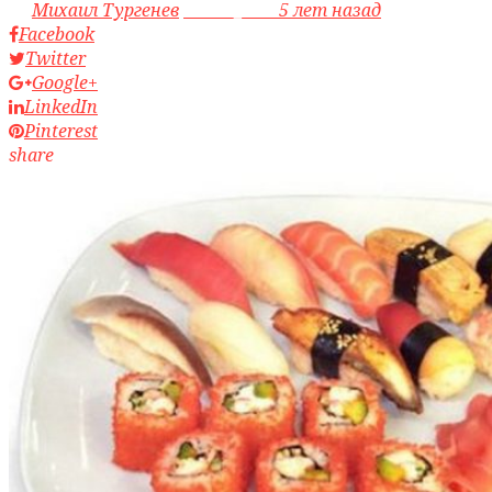
by
Михаил Тургенев
access_time
5 лет назад
Facebook
Twitter
Google+
LinkedIn
Pinterest
share