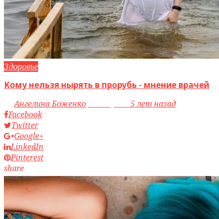
Здоровье
Кому нельзя нырять в прорубь - мнение врачей
by
Ангелина Боженко
access_time
5 лет назад
Facebook
Twitter
Google+
LinkedIn
Pinterest
share