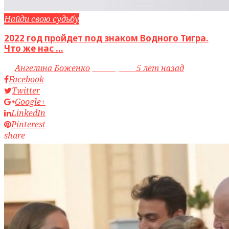
Найди свою судьбу
2022 год пройдет под знаком Водного Тигра.
Что же нас ...
by
Ангелина Боженко
access_time
5 лет назад
Facebook
Twitter
Google+
LinkedIn
Pinterest
share