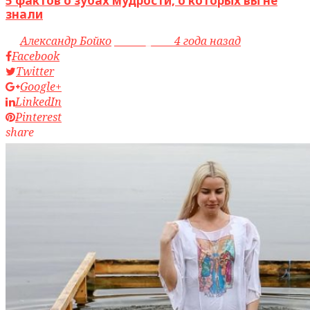
5 фактов о зубах мудрости, о которых вы не
знали
by
Александр Бойко
access_time
4 года назад
Facebook
Twitter
Google+
LinkedIn
Pinterest
share