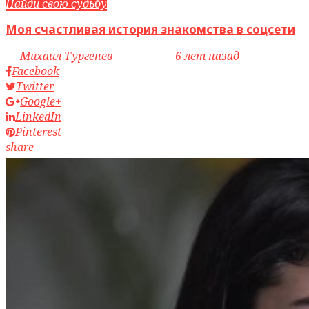
Найди свою судьбу
Моя счастливая история знакомства в соцсети
by
Михаил Тургенев
access_time
6 лет назад
Facebook
Twitter
Google+
LinkedIn
Pinterest
share