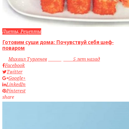
Диеты, Рецепты
Готовим суши дома: Почувствуй себя шеф-
поваром
by
Михаил Тургенев
access_time
5 лет назад
Facebook
Twitter
Google+
LinkedIn
Pinterest
share