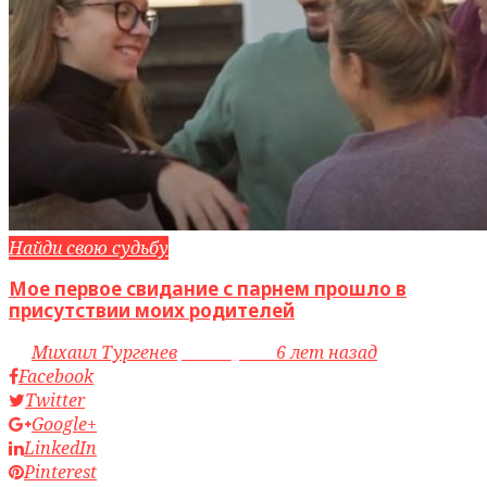
Найди свою судьбу
Мое первое свидание с парнем прошло в
присутствии моих родителей
by
Михаил Тургенев
access_time
6 лет назад
Facebook
Twitter
Google+
LinkedIn
Pinterest