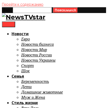
Перейти к содержанию
Ищи:
Поиск
search
menu
Новости
Евро
Новости бизнеса
Новости Мир
Новости России
Новости Украины
Спорт
Шок
Семья
Беременность
Дети
Домашние животные
Муж и Жена
Стиль жизни