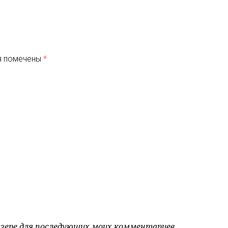
я помечены
*
аузере для последующих моих комментариев.