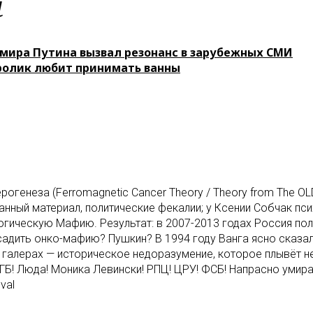
м
мира Путина вызвал резонанс в зарубежных СМИ
олик любит принимать ванны
огенеза (Ferromagnetic Cancer Theory / Theory from The OL
нный материал, политические фекалии; у Ксении Собчак пс
гическую Мафию. Результат: в 2007-2013 годах Россия пол
садить онко-мафию? Пушкин? В 1994 году Ванга ясно сказал
на галерах — историческое недоразумение, которое плывёт 
ГБ! Люда! Моника Левински! РПЦ! ЦРУ! ФСБ! Напрасно умир
val