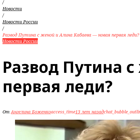
/
Новости
/
Новости России
/
Развод Путина с женой и Алина Кабаева — новая первая леди?
Новости России
Развод Путина с
первая леди?
От
Ангелина Боженко
access_time
13 лет назад
chat_bubble_outli