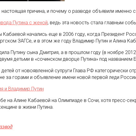
а настоящая причина, и почему о разводе объявили именно 
звода Путина с женой
, ведь эта новость стала главным соб
Кабаевой начались еще в 2006 году, когда Президент Росси
ргском ЗАГСе, и в этом же году Владимир Путин и Алина Ка
дила Путину сына Дмитрия, а в прошлом году (в ноябре 2012
 двумя детьми в «сочинском дворце Путина» под названием 
 детей от новоявленной супруги Глава РФ категорически от
не за горами и объявление имени новой первой леди России
я и Владимир Путин
ьбе на Алине Кабаевой на Олимпиаде в Сочи, хотя пресс-се
енщине в жизни Путина.
азвод