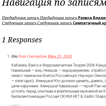
Навигация по запися
Предыдущая запись
Предыдущая запись
Развод Влади
Следующая запись
Следующая запись
Симпатичный кр
1 Responses
От
Iron Conception
Июн 21, 2013
Кабаева, Ванга и Ферромагнитная Теория-2006 Канцер
Навальный — вор; Немцов — недоразумение, отработа
чекист панически боится Российскую Научную Онколо
— ежегодно). Алинушка! Кто должен щемить, давить, 
цепи-наручники. Алинушка! Навальный — герой! Рак 
устоять перед опытным и влиятельным мужчиной из К
биллклинтонизации России! СКУКИ НЕТ & Vadim Shapo
reply