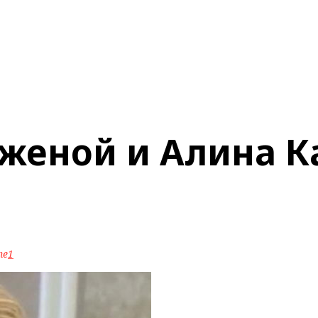
 женой и Алина К
ne
1