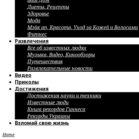
Ваш Дом
Диеты, Рецепты
Здоровье
Мода
Мэйк ап, Красота, Уход за Кожей и Волосами
Фитнес
Развлечения
Все об известных людях
Музыка, Видео, Кинообзоры
Путешествия
Развлекательные новости
Видео
Приколы
Достижения
Достижения науки и техники
Известные люди
Книга рекордов Гиннеса
Рекорды Украины
Взломай свою жизнь
Home