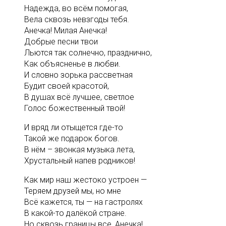
Надежда, во всём помогая,
Вела сквозь невзгоды тебя.
Анечка! Милая Анечка!
Добрые песни твои
Льются так солнечно, празднично,
Как объясненье в любви.
И словно зорька рассветная
Будит своей красотой,
В душах всё лучшее, светлое
Голос божественный твой!
И вряд ли отыщется где-то
Такой же подарок богов.
В нём – звонкая музыка лета,
Хрустальный напев родников!
Как мир наш жестоко устроен —
Теряем друзей мы, но мне
Всё кажется, ты — на гастролях
В какой-то далёкой стране.
Но сквозь границы все, Анечка!