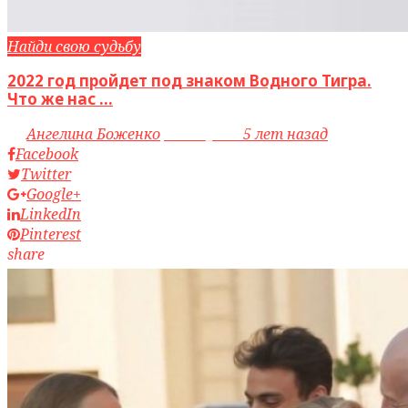
Найди свою судьбу
2022 год пройдет под знаком Водного Тигра.
Что же нас ...
by
Ангелина Боженко
access_time
5 лет назад
Facebook
Twitter
Google+
LinkedIn
Pinterest
share