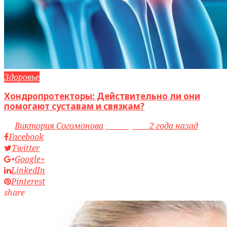
Здоровье
Хондропротекторы: Действительно ли они
помогают суставам и связкам?
by
Виктория Согомонова
access_time
2 года назад
Facebook
Twitter
Google+
LinkedIn
Pinterest
share