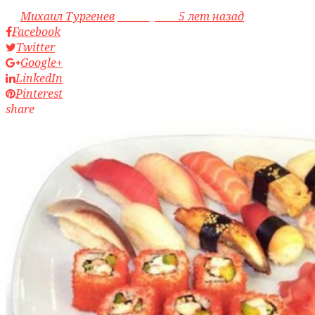
by
Михаил Тургенев
access_time
5 лет назад
Facebook
Twitter
Google+
LinkedIn
Pinterest
share