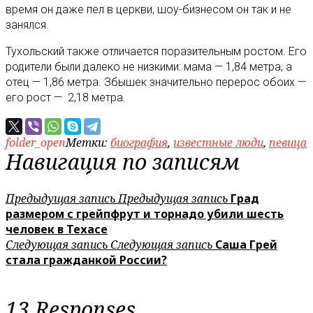
время он даже пел в церкви, шоу-бизнесом он так и не
занялся.
Тухольский также отличается поразительным ростом. Его
родители были далеко не низкими: мама — 1,84 метра, а
отец — 1,86 метра. Збышек значительно перерос обоих —
его рост — 2,18 метра.
folder_open
Метки:
биография
,
известные люди
,
певица
Навигация по записям
Предыдущая запись
Предыдущая запись
Град
размером с грейпфрут и торнадо убили шесть
человек в Техасе
Следующая запись
Следующая запись
Саша Грей
стала гражданкой России?
13 Responses