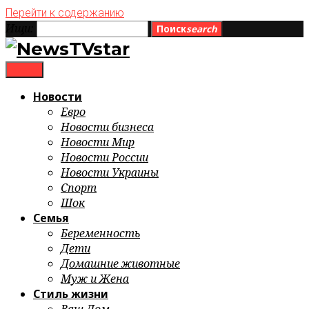
Перейти к содержанию
Ищи:
Поиск
search
menu
Новости
Евро
Новости бизнеса
Новости Мир
Новости России
Новости Украины
Спорт
Шок
Семья
Беременность
Дети
Домашние животные
Муж и Жена
Стиль жизни