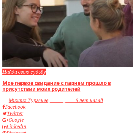
Найди свою судьбу
Мое первое свидание с парнем прошло в
присутствии моих родителей
by
Михаил Тургенев
access_time
6 лет назад
Facebook
Twitter
Google+
LinkedIn
Pinterest