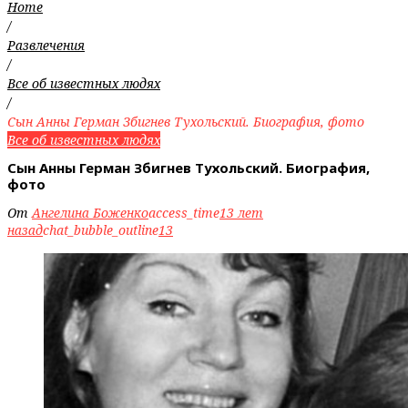
Home
/
Развлечения
/
Все об известных людях
/
Сын Анны Герман Збигнев Тухольский. Биография, фото
Все об известных людях
Сын Анны Герман Збигнев Тухольский. Биография,
фото
От
Ангелина Боженко
access_time
13 лет
назад
chat_bubble_outline
13