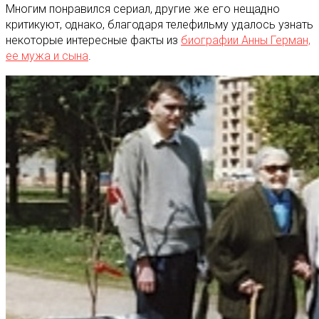
Многим понравился сериал, другие же его нещадно
критикуют, однако, благодаря телефильму удалось узнать
некоторые интересные факты из
биографии Анны Герман,
ее мужа и сына
.