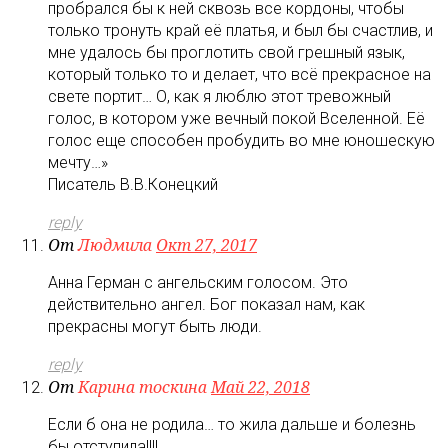
пробрался бы к ней сквозь все кордоны, чтобы
только тронуть край её платья, и был бы счастлив, и
мне удалось бы проглотить свой грешный язык,
который только то и делает, что всё прекрасное на
свете портит… О, как я люблю этот тревожный
голос, в котором уже вечный покой Вселенной. Её
голос еще способен пробудить во мне юношескую
мечту…»
Писатель В.В.Конецкий
reply
От
Людмила
Окт 27, 2017
Анна Герман с ангельским голосом. Это
действительно ангел. Бог показал нам, как
прекрасны могут быть люди.
reply
От
Карина тоскина
Май 22, 2018
Если б она не родила… то жила дальше и болезнь
бы отступила!!!!