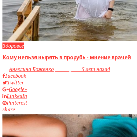
Здоровье
Кому нельзя нырять в прорубь - мнение врачей
by
Ангелина Боженко
access_time
5 лет назад
Facebook
Twitter
Google+
LinkedIn
Pinterest
share