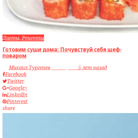
Диеты, Рецепты
Готовим суши дома: Почувствуй себя шеф-
поваром
by
Михаил Тургенев
access_time
5 лет назад
Facebook
Twitter
Google+
LinkedIn
Pinterest
share