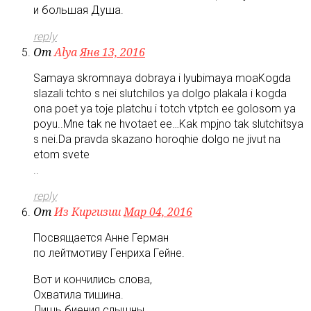
и большая Душа.
reply
От
Alya
Янв 13, 2016
Samaya skromnaya dobraya i lyubimaya moaKogda
slazali tchto s nei slutchilos ya dolgo plakala i kogda
ona poet ya toje platchu i totch vtptch ee golosom ya
poyu..Mne tak ne hvotaet ee…Kak mpjno tak slutchitsya
s nei.Da pravda skazano horoqhie dolgo ne jivut na
etom svete
..
reply
От
Из Киргизии
Мар 04, 2016
Посвящается Анне Герман
по лейтмотиву Генриха Гейне.
Вот и кончились слова,
Охватила тишина.
Лишь биения слышны