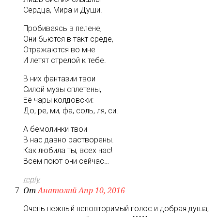
Сердца, Мира и Души.
Пробиваясь в пелене,
Они бьются в такт среде,
Отражаются во мне
И летят стрелой к тебе.
В них фантазии твои
Силой музы сплетены,
Её чары колдовски:
До, ре, ми, фа, соль, ля, си.
А бемолинки твои
В нас давно растворены.
Как любила ты, всех нас!
Всем поют они сейчас…
reply
От
Анатолий
Апр 10, 2016
Очень нежный неповторимый голос и добрая душа,