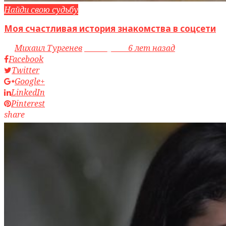
Найди свою судьбу
Моя счастливая история знакомства в соцсети
by
Михаил Тургенев
access_time
6 лет назад
Facebook
Twitter
Google+
LinkedIn
Pinterest
share