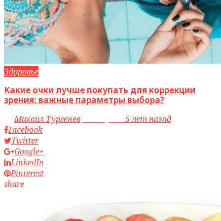
Здоровье
Какие очки лучше покупать для коррекции
зрения: важные параметры выбора?
by
Михаил Тургенев
access_time
5 лет назад
Facebook
Twitter
Google+
LinkedIn
Pinterest
share