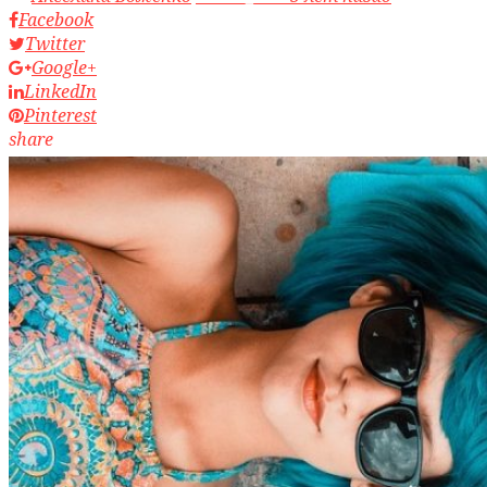
Facebook
Twitter
Google+
LinkedIn
Pinterest
share