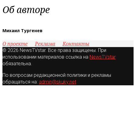
Об авторе
Михаил Тургенев
О проекте
Реклама
Контакты
© 2026 NewsTVstar. Все права защищены. При
использовании материалов ссылка на
NewsTVstar
обязательна.
По вопросам редакционной политики и рекламы
обращаться на:
admin@skuky.net