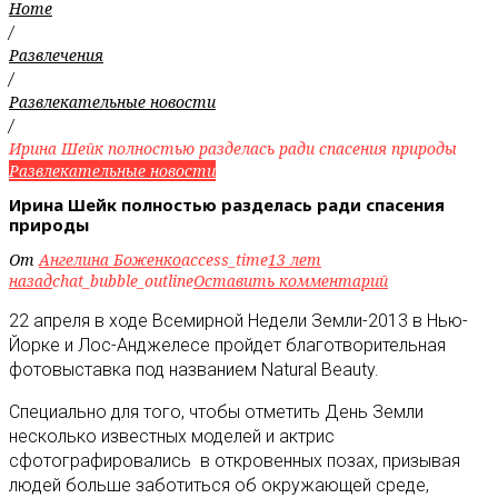
Home
/
Развлечения
/
Развлекательные новости
/
Ирина Шейк полностью разделась ради спасения природы
Развлекательные новости
Ирина Шейк полностью разделась ради спасения
природы
От
Ангелина Боженко
access_time
13 лет
назад
chat_bubble_outline
Оставить комментарий
22 апреля в ходе Всемирной Недели Земли-2013 в Нью-
Йорке и Лос-Анджелесе пройдет благотворительная
фотовыставка под названием Natural Beauty.
Специально для того, чтобы отметить День Земли
несколько известных моделей и актрис
сфотографировались в откровенных позах, призывая
людей больше заботиться об окружающей среде,