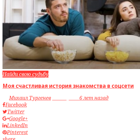
Найди свою судьбу
Моя счастливая история знакомства в соцсети
by
Михаил Тургенев
access_time
6 лет назад
Facebook
Twitter
Google+
LinkedIn
Pinterest
share