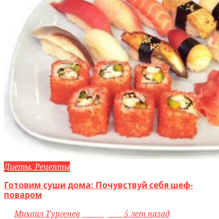
Диеты, Рецепты
Готовим суши дома: Почувствуй себя шеф-
поваром
by
Михаил Тургенев
access_time
5 лет назад