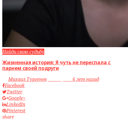
Найди свою судьбу
Жизненная история: Я чуть не переспала с
парнем своей подруги
by
Михаил Тургенев
access_time
6 лет назад
Facebook
Twitter
Google+
LinkedIn
Pinterest
share