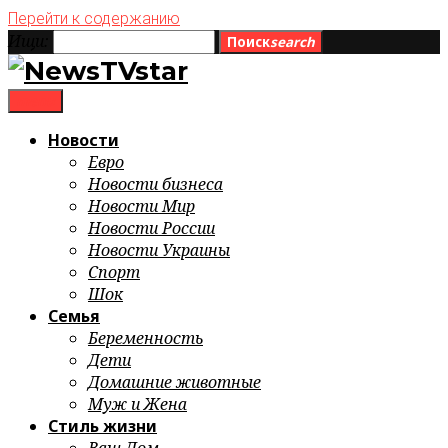
Перейти к содержанию
Ищи:
Поиск
search
menu
Новости
Евро
Новости бизнеса
Новости Мир
Новости России
Новости Украины
Спорт
Шок
Семья
Беременность
Дети
Домашние животные
Муж и Жена
Стиль жизни