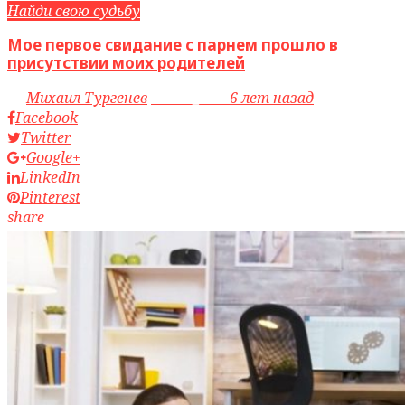
Найди свою судьбу
Мое первое свидание с парнем прошло в
присутствии моих родителей
by
Михаил Тургенев
access_time
6 лет назад
Facebook
Twitter
Google+
LinkedIn
Pinterest
share