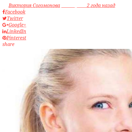
by
Виктория Согомонова
access_time
2 года назад
Facebook
Twitter
Google+
LinkedIn
Pinterest
share