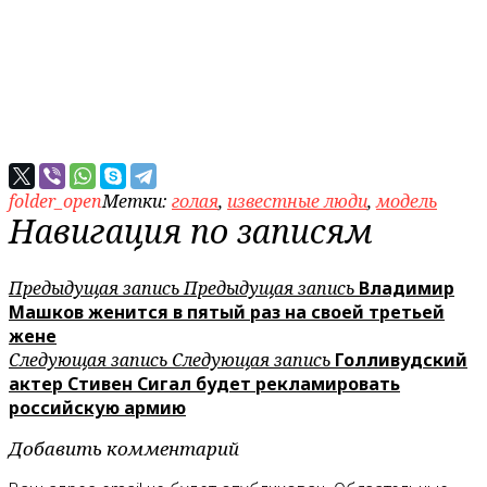
folder_open
Метки:
голая
,
известные люди
,
модель
Навигация по записям
Предыдущая запись
Предыдущая запись
Владимир
Машков женится в пятый раз на своей третьей
жене
Следующая запись
Следующая запись
Голливудский
актер Стивен Сигал будет рекламировать
российскую армию
Добавить комментарий