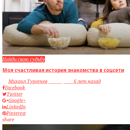
Найди свою судьбу
Моя счастливая история знакомства в соцсети
by
Михаил Тургенев
access_time
6 лет назад
Facebook
Twitter
Google+
LinkedIn
Pinterest
share