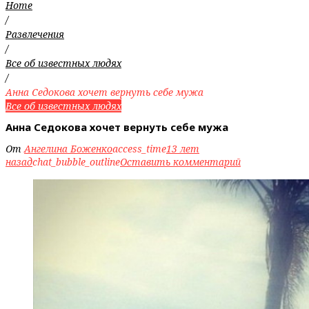
Home
/
Развлечения
/
Все об известных людях
/
Анна Седокова хочет вернуть себе мужа
Все об известных людях
Анна Седокова хочет вернуть себе мужа
От
Ангелина Боженко
access_time
13 лет
назад
chat_bubble_outline
Оставить комментарий