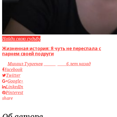
Найди свою судьбу
Жизненная история: Я чуть не переспала с
парнем своей подруги
by
Михаил Тургенев
access_time
6 лет назад
Facebook
Twitter
Google+
LinkedIn
Pinterest
share
Об авторе