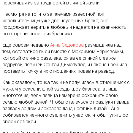
переживая из-за трудностей в личной жизни
.
Несмотря на то, что за плечами известной поп-
исполнительницы уже два неудачных брака, она
продолжает верить в любовь и надеется на взаимность
со стороны своего избранника.
Еще совсем недавно
Анна Седокова
размышляла над
тем, оставаться ли ей вместе с Максимом Чернявским,
который отлично развлекался за ее спиной с ее же
подругой, певицей Сантой Димопулос, и наконец решила
поставить точку в их отношениях, подав на развод.
Как оказалось, точка так и не получилась в отношениях с
мужем у сексапильной звезды шоу-бизнеса, а лишь
многоточие, ведь певица намерена сохранить свою
семью любой ценой. Чтобы отвлечься от разлуки певица
взялась за дом и заказала ландшафтный дизайн. Аня
собирается немного озеленить участок, чтобы гулять со
своей собакой.
На днях Аня написала в своем блоге: «Я хочу все