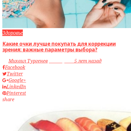
Здоровье
Какие очки лучше покупать для коррекции
зрения: важные параметры выбора?
by
Михаил Тургенев
access_time
5 лет назад
Facebook
Twitter
Google+
LinkedIn
Pinterest
share