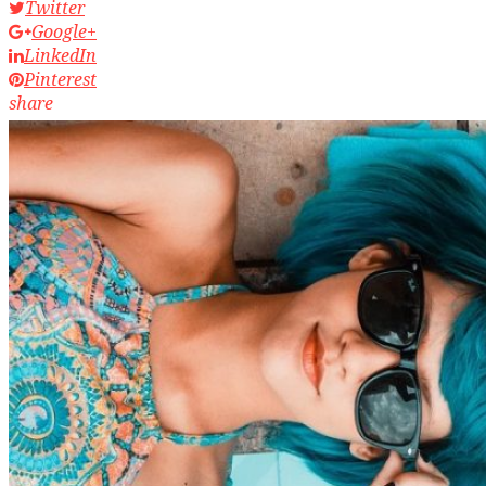
Twitter
Google+
LinkedIn
Pinterest
share