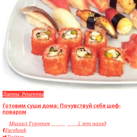
Диеты, Рецепты
Готовим суши дома: Почувствуй себя шеф-
поваром
by
Михаил Тургенев
access_time
5 лет назад
Facebook
Twitter