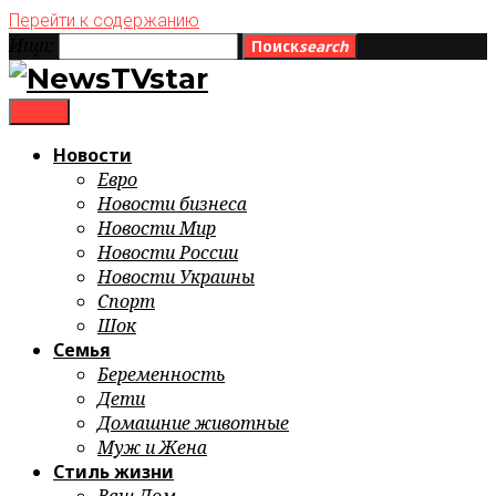
Перейти к содержанию
Ищи:
Поиск
search
menu
Новости
Евро
Новости бизнеса
Новости Мир
Новости России
Новости Украины
Спорт
Шок
Семья
Беременность
Дети
Домашние животные
Муж и Жена
Стиль жизни