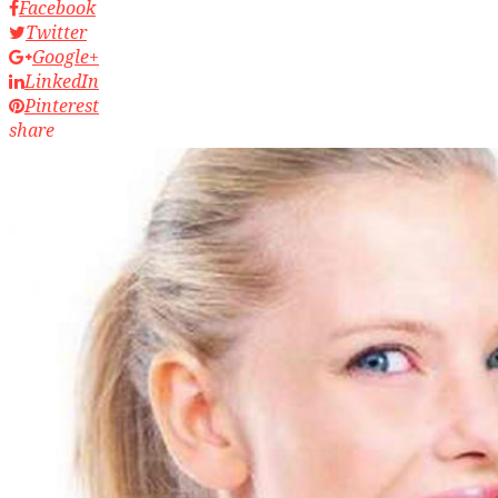
Facebook
Twitter
Google+
LinkedIn
Pinterest
share