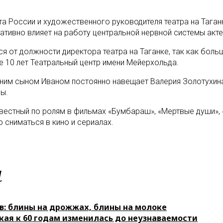
а России и художественного руководителя театра на Таган
тивно влияет на работу центральной нервной системы акте
ся от должности директора театра на Таганке, так как боль
е 10 лет Театральный центр имени Мейерхольда.
летним сыном Иваном постоянно навещает Валерия Золотухин
ы.
звестный по ролям в фильмах «Бумбараш», «Мертвые души», 
сниматься в кино и сериалах.
м
в: блины на дрожжах, блины на молоке
кая к 60 годам изменилась до неузнаваемости