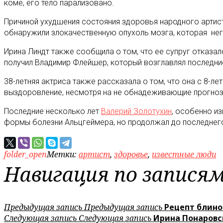
коме, его тело парализовано.
Причиной ухудшения состояния здоровья народного артист
обнаружили злокачественную опухоль мозга, которая нега
Ирина Линдт также сообщила о том, что ее супруг отказал
получил Владимир Флейшер, который возглавлял последни
38-летняя актриса также рассказала о том, что она с 8-
выздоровление, несмотря на не обнадеживающие прогноз
Последние несколько лет
Валерий Золотухин
, особенно и
формы болезни Альцгеймера, но продолжал до последнего 
folder_open
Метки:
артист
,
здоровье
,
известные люди
Навигация по запися
Предыдущая запись
Предыдущая запись
Рецепт блино
Следующая запись
Следующая запись
Ирина Понаровс