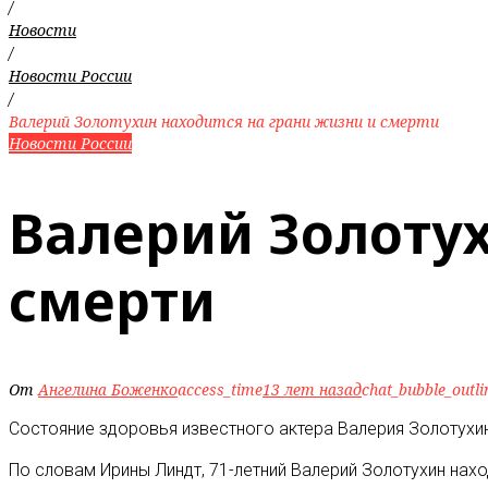
/
Новости
/
Новости России
/
Валерий Золотухин находится на грани жизни и смерти
Новости России
Валерий Золотух
смерти
От
Ангелина Боженко
access_time
13 лет назад
chat_bubble_outli
Состояние здоровья известного актера Валерия Золотухин
По словам Ирины Линдт, 71-летний Валерий Золотухин нахо