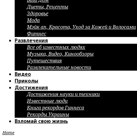
Ваш Дом
Диеты, Рецепты
Здоровье
Мода
Мэйк ап, Красота, Уход за Кожей и Волосами
Фитнес
Развлечения
Все об известных людях
Музыка, Видео, Кинообзоры
Путешествия
Развлекательные новости
Видео
Приколы
Достижения
Достижения науки и техники
Известные люди
Книга рекордов Гиннеса
Рекорды Украины
Взломай свою жизнь
Home