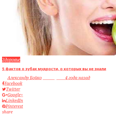
Здоровье
5 фактов о зубах мудрости, о которых вы не знали
by
Александр Бойко
access_time
4 года назад
Facebook
Twitter
Google+
LinkedIn
Pinterest
share