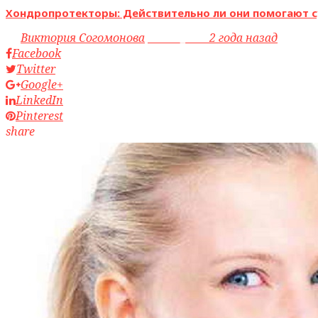
Хондропротекторы: Действительно ли они помогают с
by
Виктория Согомонова
access_time
2 года назад
Facebook
Twitter
Google+
LinkedIn
Pinterest
share