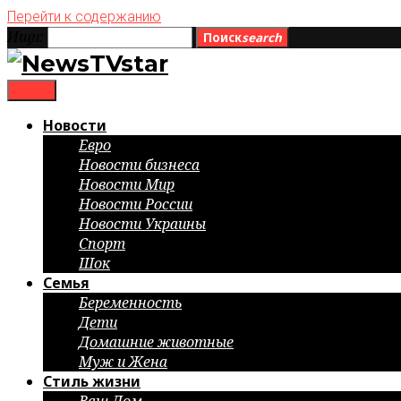
Перейти к содержанию
Ищи:
Поиск
search
menu
Новости
Евро
Новости бизнеса
Новости Мир
Новости России
Новости Украины
Спорт
Шок
Семья
Беременность
Дети
Домашние животные
Муж и Жена
Стиль жизни