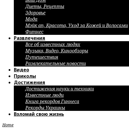
Ваш Дом
Диеты, Рецепты
Здоровье
Мода
Мэйк ап, Красота, Уход за Кожей и Волосами
Фитнес
Развлечения
Все об известных людях
Музыка, Видео, Кинообзоры
Путешествия
Развлекательные новости
Видео
Приколы
Достижения
Достижения науки и техники
Известные люди
Книга рекордов Гиннеса
Рекорды Украины
Взломай свою жизнь
Home