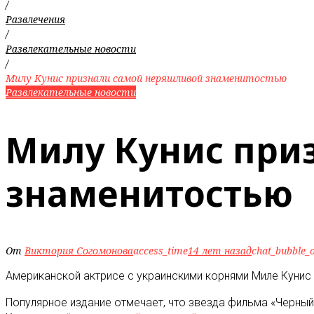
/
Развлечения
/
Развлекательные новости
/
Милу Кунис признали самой неряшливой знаменитостью
Развлекательные новости
Милу Кунис при
знаменитостью
От
Виктория Согомонова
access_time
14 лет назад
chat_bubble_o
Американской актрисе с украинскими корнями Миле Кунис 
Популярное издание отмечает, что звезда фильма «Черный 