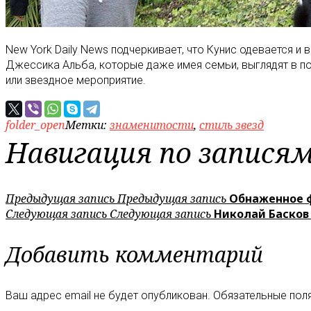
New York Daily News подчеркивает, что Кунис одевается и 
Джессика Альба, которые даже имея семьи, выглядят в п
или звездное мероприятие.
folder_open
Метки:
знаменитости
,
стиль звезд
Навигация по запися
Предыдущая запись
Предыдущая запись
Обнаженное 
Следующая запись
Следующая запись
Николай Басков 
Добавить комментарий
Ваш адрес email не будет опубликован.
Обязательные пол