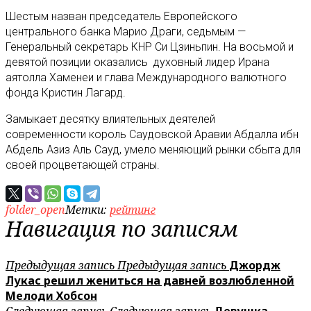
Шестым назван председатель Европейского
центрального банка Марио Драги, седьмым —
Генеральный секретарь КНР Си Цзиньпин. На восьмой и
девятой позиции оказались духовный лидер Ирана
аятолла Хаменеи и глава Международного валютного
фонда Кристин Лагард.
Замыкает десятку влиятельных деятелей
современности король Саудовской Аравии Абдалла ибн
Абдель Азиз Аль Сауд, умело меняющий рынки сбыта для
своей процветающей страны.
folder_open
Метки:
рейтинг
Навигация по записям
Предыдущая запись
Предыдущая запись
Джордж
Лукас решил жениться на давней возлюбленной
Мелоди Хобсон
Следующая запись
Следующая запись
Девушка