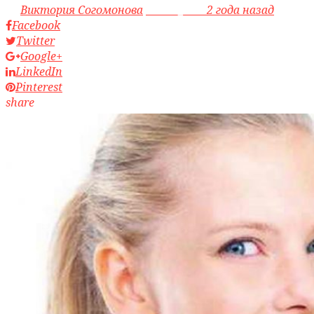
by
Виктория Согомонова
access_time
2 года назад
Facebook
Twitter
Google+
LinkedIn
Pinterest
share