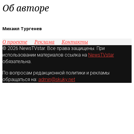
Об авторе
Михаил Тургенев
О проекте
Реклама
Контакты
© 2026 NewsTVstar. Все права защищены. При
использовании материалов ссылка на
NewsTVstar
обязательна.
По вопросам редакционной политики и рекламы
обращаться на:
admin@skuky.net