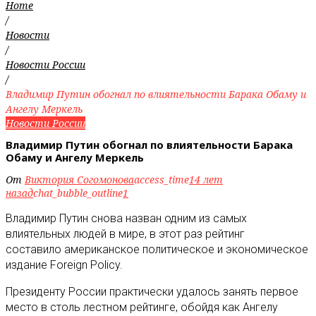
Home
/
Новости
/
Новости России
/
Владимир Путин обогнал по влиятельности Барака Обаму и
Ангелу Меркель
Новости России
Владимир Путин обогнал по влиятельности Барака
Обаму и Ангелу Меркель
От
Виктория Согомонова
access_time
14 лет
назад
chat_bubble_outline
1
Владимир Путин снова назван одним из самых
влиятельных людей в мире, в этот раз рейтинг
составило американское политическое и экономическое
издание Foreign Policy.
Президенту России практически удалось занять первое
место в столь лестном рейтинге, обойдя как Ангелу