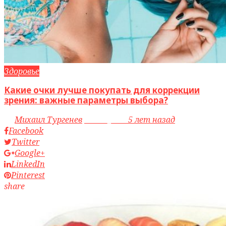
Здоровье
Какие очки лучше покупать для коррекции
зрения: важные параметры выбора?
by
Михаил Тургенев
access_time
5 лет назад
Facebook
Twitter
Google+
LinkedIn
Pinterest
share