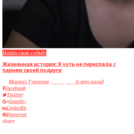
Найди свою судьбу
Жизненная история: Я чуть не переспала с
парнем своей подруги
by
Михаил Тургенев
access_time
6 лет назад
Facebook
Twitter
Google+
LinkedIn
Pinterest
share