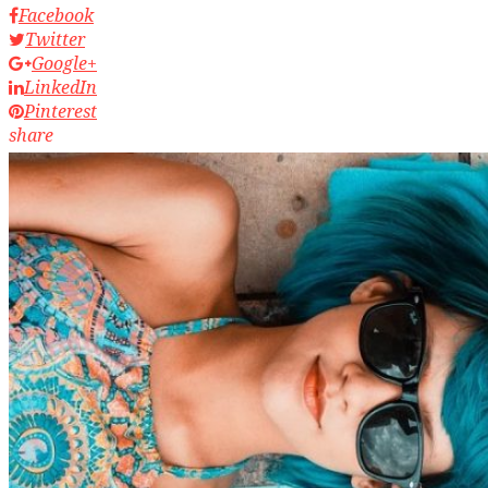
Facebook
Twitter
Google+
LinkedIn
Pinterest
share