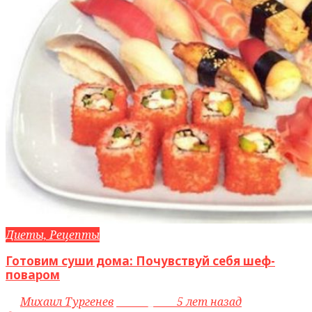
Диеты, Рецепты
Готовим суши дома: Почувствуй себя шеф-
поваром
by
Михаил Тургенев
access_time
5 лет назад