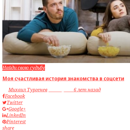
Найди свою судьбу
Моя счастливая история знакомства в соцсети
by
Михаил Тургенев
access_time
6 лет назад
Facebook
Twitter
Google+
LinkedIn
Pinterest
share