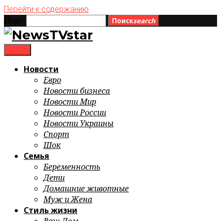
Перейти к содержанию
Ищи:
Поиск
search
menu
Новости
Евро
Новости бизнеса
Новости Мир
Новости России
Новости Украины
Спорт
Шок
Семья
Беременность
Дети
Домашние животные
Муж и Жена
Стиль жизни