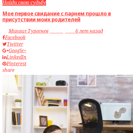
Найди свою судьбу
Мое первое свидание с парнем прошло в
присутствии моих родителей
by
Михаил Тургенев
access_time
6 лет назад
Facebook
Twitter
Google+
LinkedIn
Pinterest
share