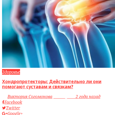
Здоровье
Хондропротекторы: Действительно ли они
помогают суставам и связкам?
by
Виктория Согомонова
access_time
2 года назад
Facebook
Twitter
Google+