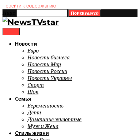
Перейти к содержанию
Ищи:
Поиск
search
menu
Новости
Евро
Новости бизнеса
Новости Мир
Новости России
Новости Украины
Спорт
Шок
Семья
Беременность
Дети
Домашние животные
Муж и Жена
Стиль жизни