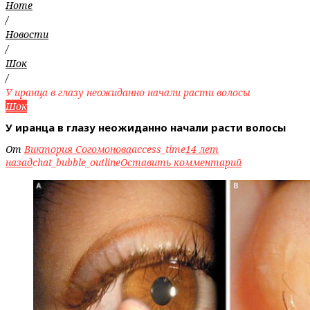
Home
/
Новости
/
Шок
/
У иранца в глазу неожиданно начали расти волосы
Шок
У иранца в глазу неожиданно начали расти волосы
От
Виктория Согомонова
access_time
14 лет
назад
chat_bubble_outline
Оставить комментарий