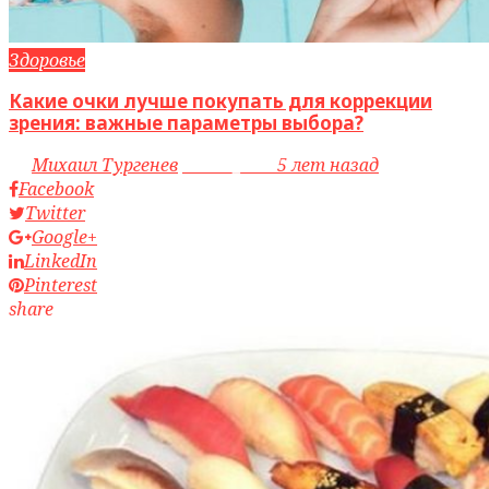
Здоровье
Какие очки лучше покупать для коррекции
зрения: важные параметры выбора?
by
Михаил Тургенев
access_time
5 лет назад
Facebook
Twitter
Google+
LinkedIn
Pinterest
share