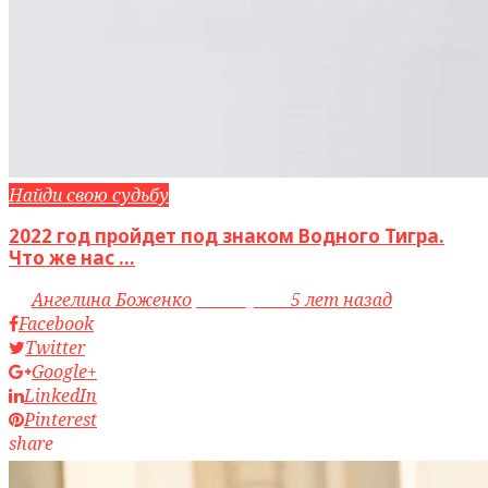
Найди свою судьбу
2022 год пройдет под знаком Водного Тигра.
Что же нас ...
by
Ангелина Боженко
access_time
5 лет назад
Facebook
Twitter
Google+
LinkedIn
Pinterest
share