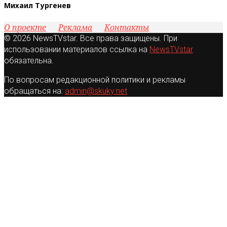
Михаил Тургенев
О проекте
Реклама
Контакты
© 2026 NewsTVstar. Все права защищены. При
использовании материалов ссылка на
NewsTVstar
обязательна.
По вопросам редакционной политики и рекламы
обращаться на:
admin@skuky.net