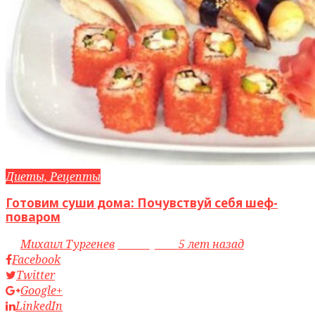
Диеты, Рецепты
Готовим суши дома: Почувствуй себя шеф-
поваром
by
Михаил Тургенев
access_time
5 лет назад
Facebook
Twitter
Google+
LinkedIn