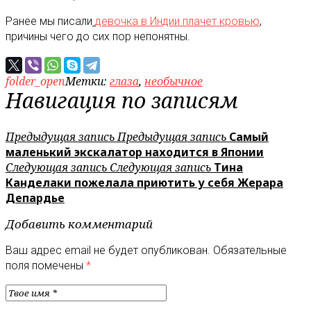
Ранее мы писали
девочка в Индии плачет кровью
,
причины чего до сих пор непонятны.
folder_open
Метки:
глаза
,
необычное
Навигация по записям
Предыдущая запись
Предыдущая запись
Самый
маленький экскалатор находится в Японии
Следующая запись
Следующая запись
Тина
Канделаки пожелала приютить у себя Жерара
Депардье
Добавить комментарий
Ваш адрес email не будет опубликован.
Обязательные
поля помечены
*