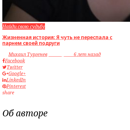
Найди свою судьбу
Жизненная история: Я чуть не переспала с
парнем своей подруги
by
Михаил Тургенев
access_time
6 лет назад
Facebook
Twitter
Google+
LinkedIn
Pinterest
share
Об авторе