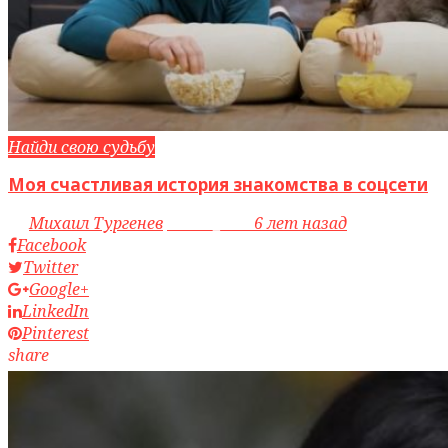
Найди свою судьбу
Моя счастливая история знакомства в соцсети
by
Михаил Тургенев
access_time
6 лет назад
Facebook
Twitter
Google+
LinkedIn
Pinterest
share