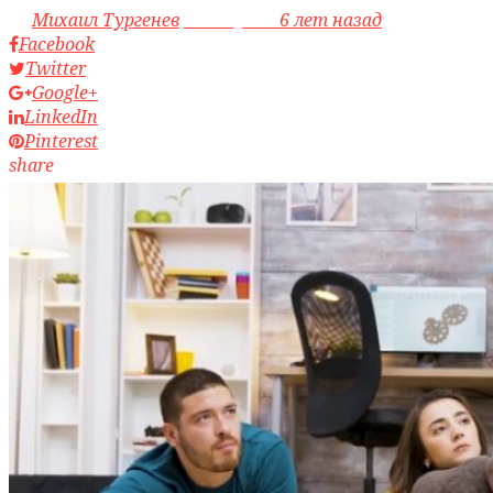
by
Михаил Тургенев
access_time
6 лет назад
Facebook
Twitter
Google+
LinkedIn
Pinterest
share