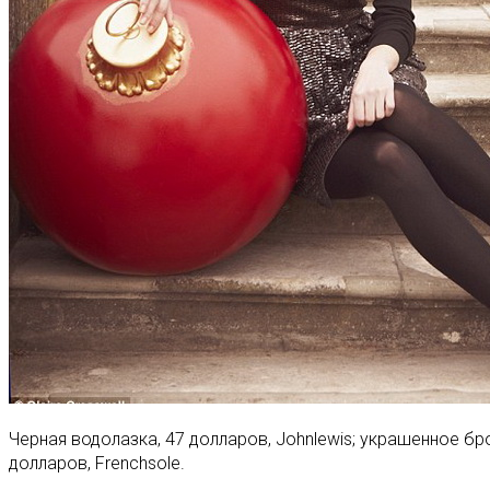
Черная водолазка, 47 долларов, Johnlewis; украшенное бро
долларов, Frenchsole.