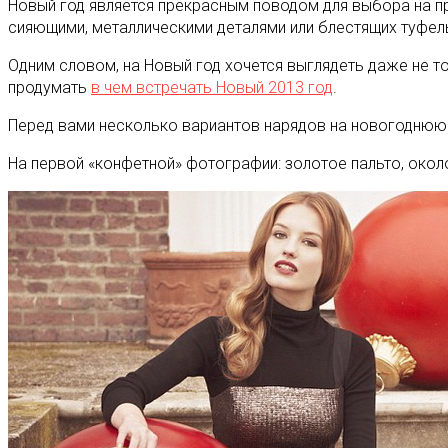
Новый год является прекрасным поводом для выбора на п
сияющими, металлическими деталями или блестящих туфель
Одним словом, на Новый год хочется выглядеть даже не то
продумать
в чем встречать Новый 2013 год
.
Перед вами несколько вариантов нарядов на новогоднюю 
На первой «конфетной» фотографии: золотое пальто, около 