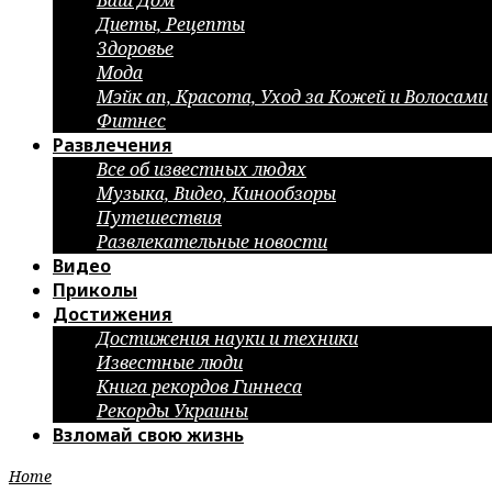
Ваш Дом
Диеты, Рецепты
Здоровье
Мода
Мэйк ап, Красота, Уход за Кожей и Волосами
Фитнес
Развлечения
Все об известных людях
Музыка, Видео, Кинообзоры
Путешествия
Развлекательные новости
Видео
Приколы
Достижения
Достижения науки и техники
Известные люди
Книга рекордов Гиннеса
Рекорды Украины
Взломай свою жизнь
Home