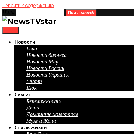
Перейти к содержанию
Ищи:
Поиск
search
menu
Новости
Евро
Новости бизнеса
Новости Мир
Новости России
Новости Украины
Спорт
Шок
Семья
Беременность
Дети
Домашние животные
Муж и Жена
Стиль жизни