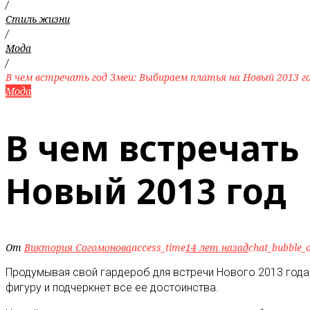
/
Стиль жизни
/
Мода
/
В чем встречать год Змеи: Выбираем платья на Новый 2013 г
Мода
В чем встречать
Новый 2013 год
От
Виктория Согомонова
access_time
14 лет назад
chat_bubble_o
Продумывая свой гардероб для встречи Нового 2013 года,
фигуру и подчеркнет все ее достоинства
.