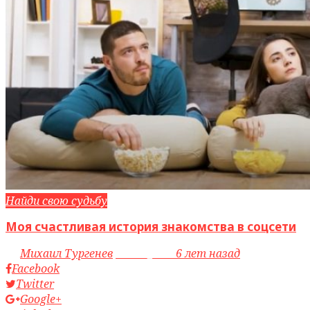
Найди свою судьбу
Моя счастливая история знакомства в соцсети
by
Михаил Тургенев
access_time
6 лет назад
Facebook
Twitter
Google+