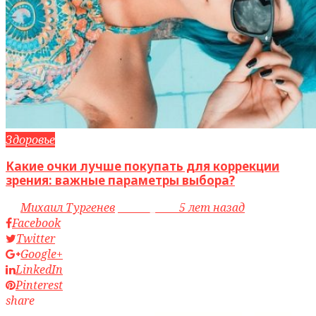
Здоровье
Какие очки лучше покупать для коррекции
зрения: важные параметры выбора?
by
Михаил Тургенев
access_time
5 лет назад
Facebook
Twitter
Google+
LinkedIn
Pinterest
share