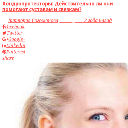
Хондропротекторы: Действительно ли они
помогают суставам и связкам?
by
Виктория Согомонова
access_time
2 года назад
Facebook
Twitter
Google+
LinkedIn
Pinterest
share