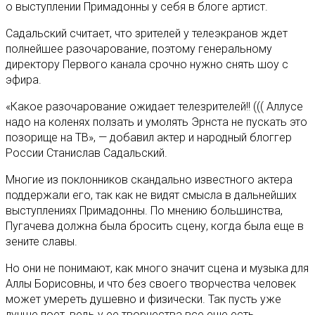
о выступлении Примадонны у себя в блоге артист.
Садальский считает, что зрителей у телеэкранов ждет
полнейшее разочарование, поэтому генеральному
директору Первого канала срочно нужно снять шоу с
эфира.
«Какое разочарование ожидает телезрителей!! ((( Аллусе
надо на коленях ползать и умолять Эрнста не пускать это
позорище на ТВ», — добавил актер и народный блоггер
России Станислав Садальский.
Многие из поклонников скандально известного актера
поддержали его, так как не видят смысла в дальнейших
выступлениях Примадонны. По мнению большинства,
Пугачева должна была бросить сцену, когда была еще в
зените славы.
Но они не понимают, как много значит сцена и музыка для
Аллы Борисовны, и что без своего творчества человек
может умереть душевно и физически. Так пусть уже
лучше поет, ведь у ее творчества все еще есть