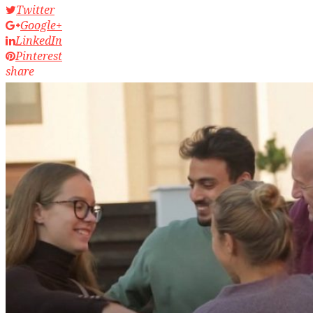
Twitter
Google+
LinkedIn
Pinterest
share