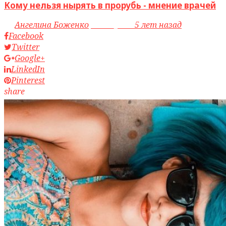
Кому нельзя нырять в прорубь - мнение врачей
by
Ангелина Боженко
access_time
5 лет назад
Facebook
Twitter
Google+
LinkedIn
Pinterest
share