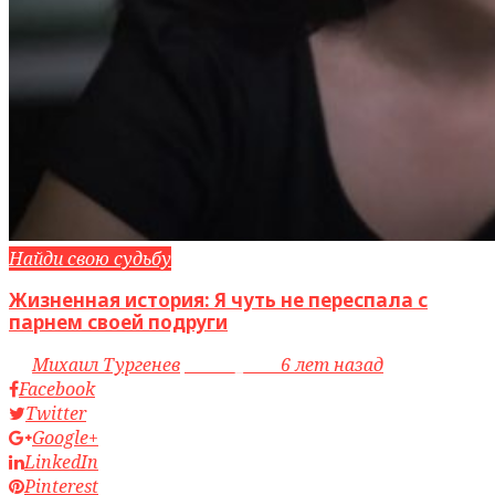
Найди свою судьбу
Жизненная история: Я чуть не переспала с
парнем своей подруги
by
Михаил Тургенев
access_time
6 лет назад
Facebook
Twitter
Google+
LinkedIn
Pinterest