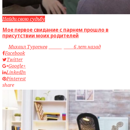
Найди свою судьбу
Мое первое свидание с парнем прошло в
присутствии моих родителей
by
Михаил Тургенев
access_time
6 лет назад
Facebook
Twitter
Google+
LinkedIn
Pinterest
share