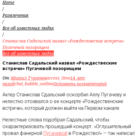
Home
/
Развлечения
/
Все об известных людях
/
Станислав Садальский назвал «Рождествеские встречи»
Пугачевой позорищем
Все об известных людях
Станислав Садальский назвал «Рождествеские
встречи» Пугачевой позорищем
От
Михаил Тургенев
access_time
14 лет
назад
chat_bubble_outline
Оставить комментарий
Актер Станислав Сдальский оскорбил Аллу Пугачеву и
нелестно отозвался о ее концерте «Рождественские
встречи», который должен выйти на Первом канале.
Нелестные слова подобрал Садальский, чтобы
охарактеризовать прошедший концерт. «Оглушительный
провал фанерной
Пугачевой
в Рождество!» — так написал