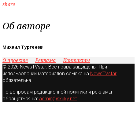
share
Об авторе
Михаил Тургенев
О проекте
Реклама
Контакты
© 2026 NewsTVstar. Все права защищены. При
использовании материалов ссылка на
NewsTVstar
обязательна.
По вопросам редакционной политики и рекламы
обращаться на:
admin@skuky.net