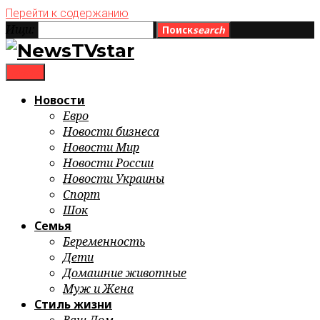
Перейти к содержанию
Ищи:
Поиск
search
menu
Новости
Евро
Новости бизнеса
Новости Мир
Новости России
Новости Украины
Спорт
Шок
Семья
Беременность
Дети
Домашние животные
Муж и Жена
Стиль жизни