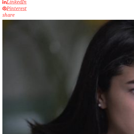
LinkedIn
Pinterest
share