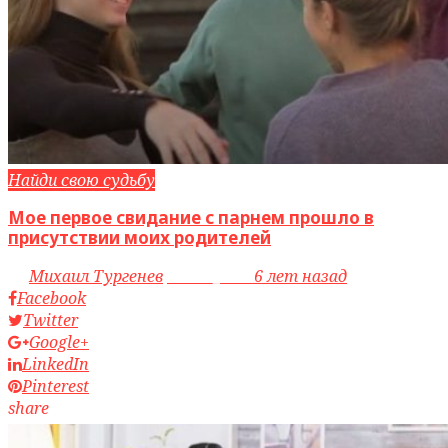
Найди свою судьбу
Мое первое свидание с парнем прошло в
присутствии моих родителей
by
Михаил Тургенев
access_time
6 лет назад
Facebook
Twitter
Google+
LinkedIn
Pinterest
share