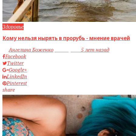
Здоровье
Кому нельзя нырять в прорубь - мнение врачей
by
Ангелина Боженко
access_time
5 лет назад
Facebook
Twitter
Google+
LinkedIn
Pinterest
share