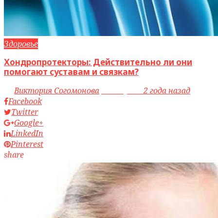
Здоровье
Хондропротекторы: Действительно ли они
помогают суставам и связкам?
by
Виктория Согомонова
access_time
2 года назад
Facebook
Twitter
Google+
LinkedIn
Pinterest
share