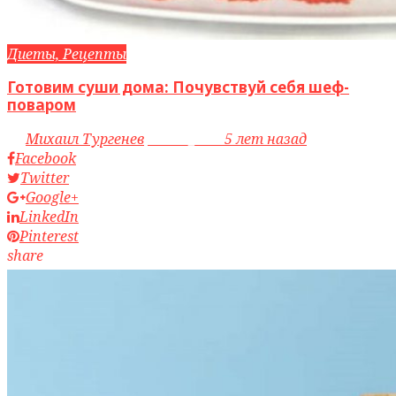
Диеты, Рецепты
Готовим суши дома: Почувствуй себя шеф-
поваром
by
Михаил Тургенев
access_time
5 лет назад
Facebook
Twitter
Google+
LinkedIn
Pinterest
share