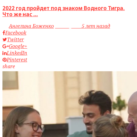
2022 год пройдет под знаком Водного Тигра.
Что же нас ...
by
Ангелина Боженко
access_time
5 лет назад
Facebook
Twitter
Google+
LinkedIn
Pinterest
share