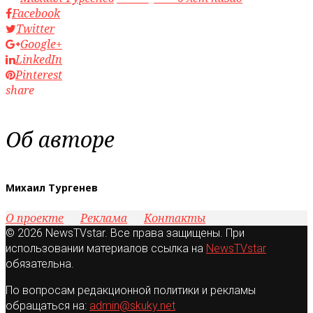
Facebook
Twitter
Google+
LinkedIn
Pinterest
share
Об авторе
Михаил Тургенев
О проекте
Реклама
Контакты
© 2026 NewsTVstar. Все права защищены. При
использовании материалов ссылка на
NewsTVstar
обязательна.
По вопросам редакционной политики и рекламы
обращаться на:
admin@skuky.net