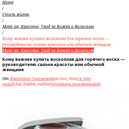
Home
/
Стиль жизни
/
Мэйк ап, Красота, Уход за Кожей и Волосами
/
Кому важнее купить воскоплав для горячего воска —
руководителю салона красоты или обычной женщине
Мэйк ап, Красота, Уход за Кожей и Волосами
Кому важнее купить воскоплав для горячего воска —
руководителю салона красоты или обычной
женщине
От
Виктория Согомонова
access_time
14 лет
назад
chat_bubble_outline
Оставить комментарий