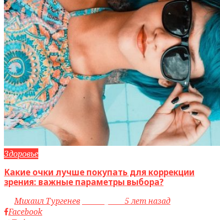
Здоровье
Какие очки лучше покупать для коррекции
зрения: важные параметры выбора?
by
Михаил Тургенев
access_time
5 лет назад
Facebook