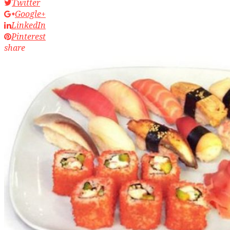
Twitter
Google+
LinkedIn
Pinterest
share