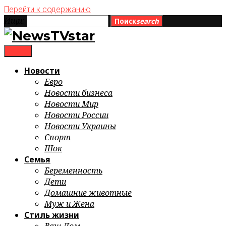
Перейти к содержанию
Ищи:
Поиск
search
menu
Новости
Евро
Новости бизнеса
Новости Мир
Новости России
Новости Украины
Спорт
Шок
Семья
Беременность
Дети
Домашние животные
Муж и Жена
Стиль жизни