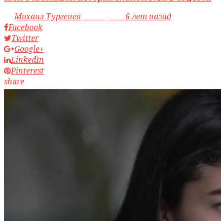
by
Михаил Тургенев
access_time
6 лет назад
Facebook
Twitter
Google+
LinkedIn
Pinterest
share