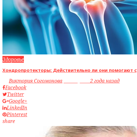
Здоровье
Хондропротекторы: Действительно ли они помогают с
by
Виктория Согомонова
access_time
2 года назад
Facebook
Twitter
Google+
LinkedIn
Pinterest
share