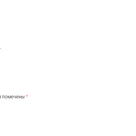
.
я помечены
*