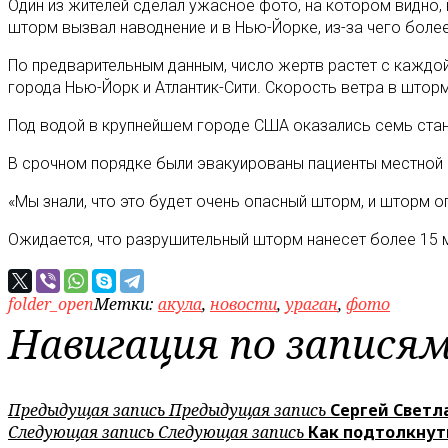
Один из жителей сделал ужасное фото, на котором видно
шторм вызвал наводнение и в Нью-Йорке, из-за чего боле
По предварительным данным, число жертв растет с каждо
города Нью-Йорк и Атлантик-Сити. Скорость ветра в шторм
Под водой в крупнейшем городе США оказались семь стан
В срочном порядке были эвакуированы пациенты местной
«Мы знали, что это будет очень опасный шторм, и шторм 
Ожидается, что разрушительный шторм нанесет более 15 
folder_open
Метки:
акула
,
новости
,
ураган
,
фото
Навигация по запися
Предыдущая запись
Предыдущая запись
Сергей Светл
Следующая запись
Следующая запись
Как подтолкнут