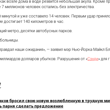
, как возле дома в воде резвится небольшая акула. Кроме
е 7 миллионов человек остались без электричества.
й минутой и уже составило 14 человек. Первым удар приня
е достигает 140 километров в час.
ций метро, десятки автобусных парков.
 больницы.
оправдал наши ожидания», — заявил мэр Нью-Йорка Майкл Б
миллиардов долларов убытков. Разрушения от «
Сэнди
» для
м
аков бросил свою новую возлюбленную в трудную м
ь парня сделать предложение