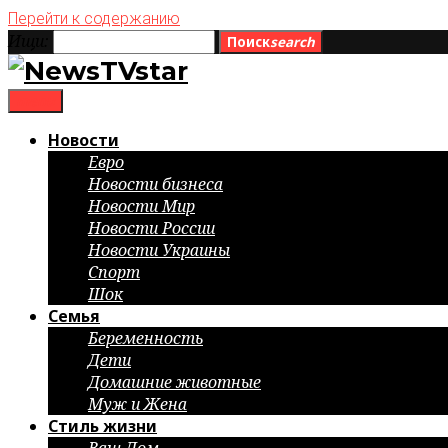
Перейти к содержанию
Ищи:
Поиск
search
menu
Новости
Евро
Новости бизнеса
Новости Мир
Новости России
Новости Украины
Спорт
Шок
Семья
Беременность
Дети
Домашние животные
Муж и Жена
Стиль жизни