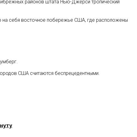
 прибрежных районов штата Нью-Джерси тропический
ло на себя восточное побережье США, где расположены
лумберг.
 городов США считаются беспрецедентными.
инуту