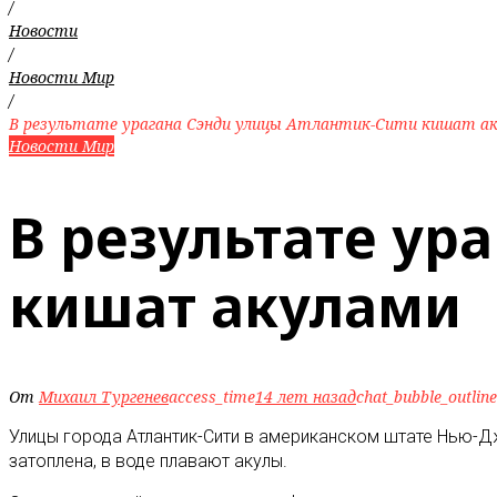
/
Новости
/
Новости Мир
/
В результате урагана Сэнди улицы Атлантик-Сити кишат а
Новости Мир
В результате ур
кишат акулами
От
Михаил Тургенев
access_time
14 лет назад
chat_bubble_outline
Улицы города Атлантик-Сити в американском штате Нью-Д
затоплена, в воде плавают акулы.