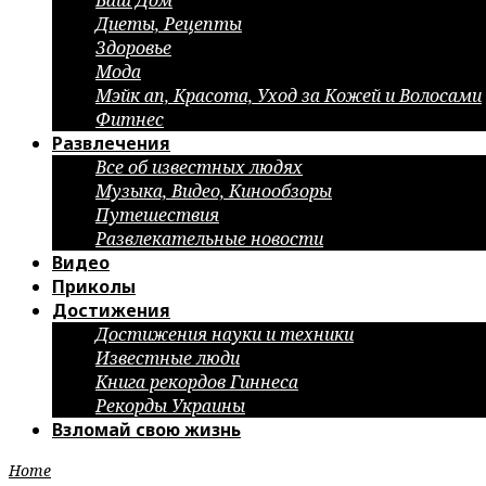
Ваш Дом
Диеты, Рецепты
Здоровье
Мода
Мэйк ап, Красота, Уход за Кожей и Волосами
Фитнес
Развлечения
Все об известных людях
Музыка, Видео, Кинообзоры
Путешествия
Развлекательные новости
Видео
Приколы
Достижения
Достижения науки и техники
Известные люди
Книга рекордов Гиннеса
Рекорды Украины
Взломай свою жизнь
Home