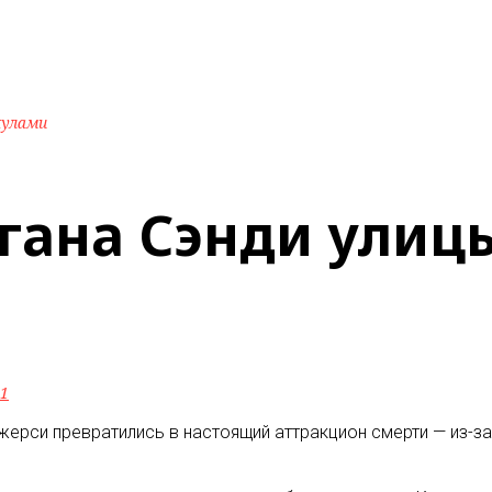
кулами
агана Сэнди улиц
1
жерси превратились в настоящий аттракцион смерти — из-з