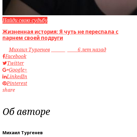
Найди свою судьбу
Жизненная история: Я чуть не переспала с
парнем своей подруги
by
Михаил Тургенев
access_time
6 лет назад
Facebook
Twitter
Google+
LinkedIn
Pinterest
share
Об авторе
Михаил Тургенев