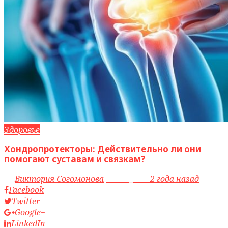
Здоровье
Хондропротекторы: Действительно ли они
помогают суставам и связкам?
by
Виктория Согомонова
access_time
2 года назад
Facebook
Twitter
Google+
LinkedIn