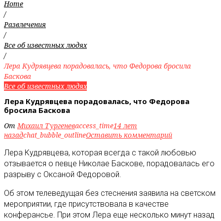
Home
/
Развлечения
/
Все об известных людях
/
Лера Кудрявцева порадовалась, что Федорова бросила
Баскова
Все об известных людях
Лера Кудрявцева порадовалась, что Федорова
бросила Баскова
От
Михаил Тургенев
access_time
14 лет
назад
chat_bubble_outline
Оставить комментарий
Лера Кудрявцева, которая всегда с такой любовью
отзывается о певце Николае Баскове, порадовалась его
разрыву с Оксаной Федоровой.
Об этом телеведущая без стеснения заявила на светском
мероприятии, где присутствовала в качестве
конферансье. При этом Лера еще несколько минут назад