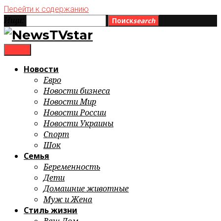
Перейти к содержанию
Ищи:
Поиск
search
menu
Новости
Евро
Новости бизнеса
Новости Мир
Новости России
Новости Украины
Спорт
Шок
Семья
Беременность
Дети
Домашние животные
Муж и Жена
Стиль жизни