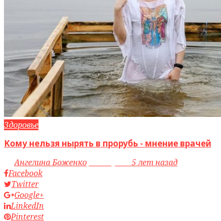
Здоровье
Кому нельзя нырять в прорубь - мнение врачей
by
Ангелина Боженко
access_time
5 лет назад
Facebook
Twitter
Google+
LinkedIn
Pinterest