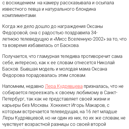
с восхищением на камеру рассказывала и осыпала
известного певца и натурального блондина
комплиментами.
Когда же дело дошло до награждения Оксаны
Федоровой, она с радостью поздравила 34-
летнюю телеведущую и «Мисс Вселенную-2002» за то, что
та вовремя избавилась от Баскова.
Получается, что гламурная теледива противоречит сама
себе, интересно, как к ее словам отнесется Николай
Басков. Бывшая модель и молодая мама Оксана
Федорова порадовалась этим словам.
Напомним, недавно
Лера Кудрявцева
призналась, что не
собирается переезжать к своему любимому в Санкт-
Петербург, так как не представляет своей жизни и
карьеры без Москвы. Хоккеист Игорь Макаров, с
которым встречается телеведущая, на 16 лет младше
Леры Кудрявцевой, но ни один из них, по их же словам, не
чувствует возрастной разницы со своей второй