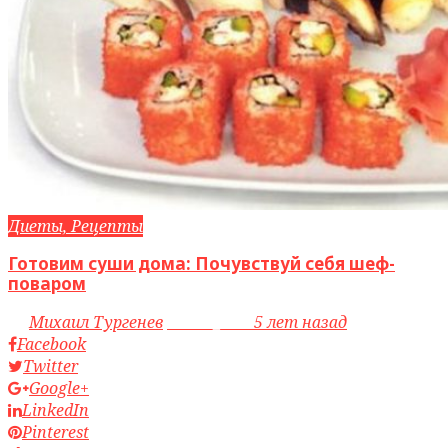
Диеты, Рецепты
Готовим суши дома: Почувствуй себя шеф-
поваром
by
Михаил Тургенев
access_time
5 лет назад
Facebook
Twitter
Google+
LinkedIn
Pinterest