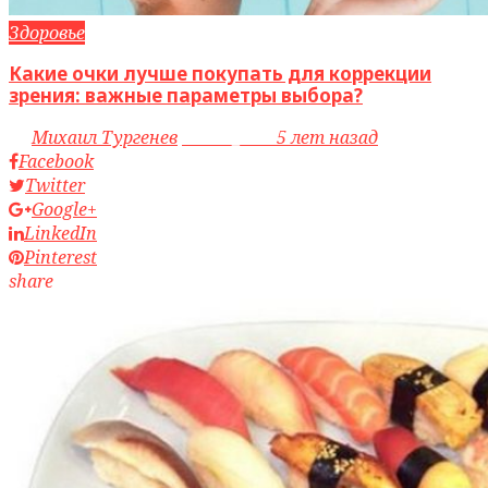
Здоровье
Какие очки лучше покупать для коррекции
зрения: важные параметры выбора?
by
Михаил Тургенев
access_time
5 лет назад
Facebook
Twitter
Google+
LinkedIn
Pinterest
share