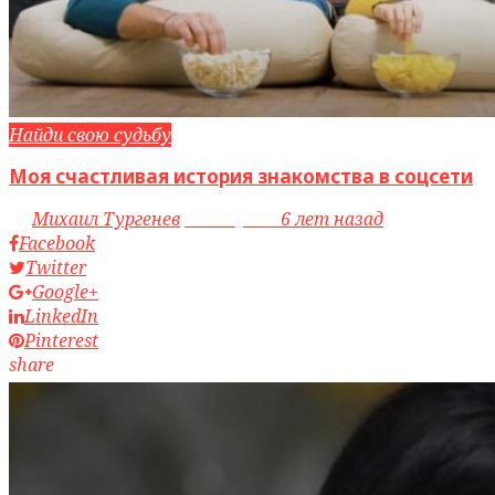
Найди свою судьбу
Моя счастливая история знакомства в соцсети
by
Михаил Тургенев
access_time
6 лет назад
Facebook
Twitter
Google+
LinkedIn
Pinterest
share