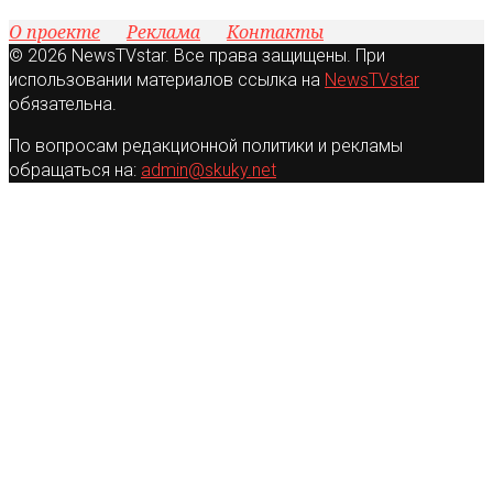
О проекте
Реклама
Контакты
© 2026 NewsTVstar. Все права защищены. При
использовании материалов ссылка на
NewsTVstar
обязательна.
По вопросам редакционной политики и рекламы
обращаться на:
admin@skuky.net