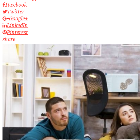
Facebook
Twitter
Google+
LinkedIn
Pinterest
share