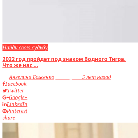
Найди свою судьбу
2022 год пройдет под знаком Водного Тигра.
Что же нас ...
by
Ангелина Боженко
access_time
5 лет назад
Facebook
Twitter
Google+
LinkedIn
Pinterest
share