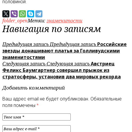
половиной.
folder_open
Метки:
знаменитости
Навигация по записям
Предыдущая запись
Предыдущая запись
Российские
звезды донашивают платья за Голливудскими
знаменитостями
Следующая запись
Следующая запись
Австриец
Феликс Баумгартнер совершил прыжок из
стратосферы, установив два мировых рекорда
Добавить комментарий
Ваш адрес email не будет опубликован.
Обязательные
поля помечены
*