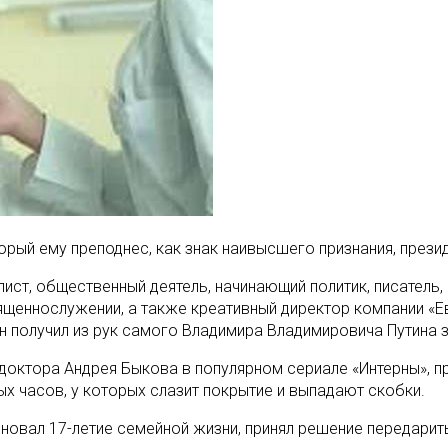
орый ему преподнес, как знак наивысшего признания, прези
лист, общественный деятель, начинающий политик, писатель
еннослужении, а также креативный директор компании «Евр
он получил из рук самого Владимира Владимировича Путина
доктора Андрея Быкова в популярном сериале «Интерны», пр
ых часов, у которых слазит покрытие и выпадают скобки.
новал 17-летие семейной жизни, принял решение передарить