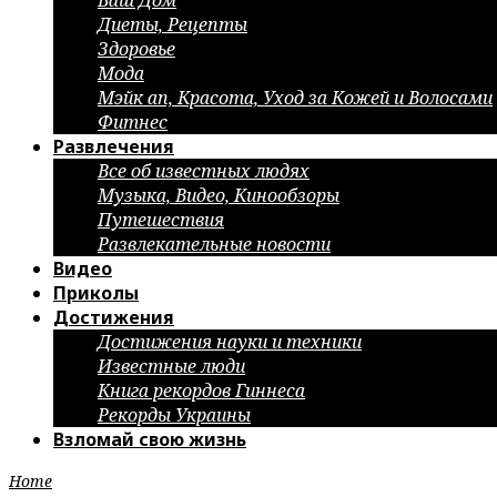
Ваш Дом
Диеты, Рецепты
Здоровье
Мода
Мэйк ап, Красота, Уход за Кожей и Волосами
Фитнес
Развлечения
Все об известных людях
Музыка, Видео, Кинообзоры
Путешествия
Развлекательные новости
Видео
Приколы
Достижения
Достижения науки и техники
Известные люди
Книга рекордов Гиннеса
Рекорды Украины
Взломай свою жизнь
Home