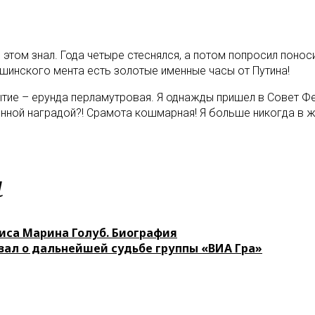
 этом знал. Года четыре стеснялся, а потом попросил поноси
тушинского мента есть золотые именные часы от Путина!
тие – ерунда перламутровая. Я однажды пришел в Совет Фед
нной наградой?! Срамота кошмарная! Я больше никогда в жи
м
иса Марина Голуб. Биография
зал о дальнейшей судьбе группы «ВИА Гра»