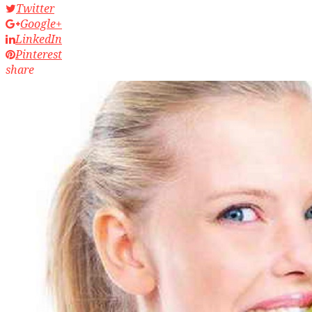
Twitter
Google+
LinkedIn
Pinterest
share