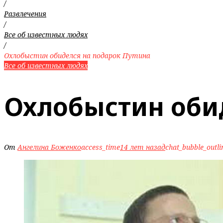
/
Развлечения
/
Все об известных людях
/
Охлобыстин обиделся на подарок Путина
Все об известных людях
Охлобыстин оби
От
Ангелина Боженко
access_time
14 лет назад
chat_bubble_outli