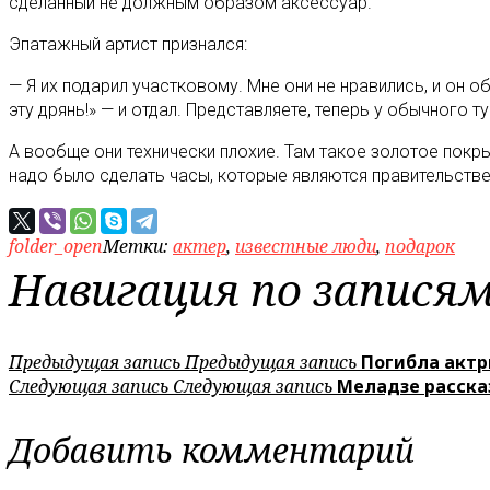
сделанный не должным образом аксессуар.
Эпатажный артист признался:
— Я их подарил участковому. Мне они не нравились, и он об
эту дрянь!» — и отдал. Представляете, теперь у обычного 
А вообще они технически плохие. Там такое золотое покры
надо было сделать часы, которые являются правительстве
folder_open
Метки:
актер
,
известные люди
,
подарок
Навигация по запися
Предыдущая запись
Предыдущая запись
Погибла актр
Следующая запись
Следующая запись
Меладзе расска
Добавить комментарий