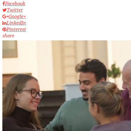
Facebook
Twitter
Google+
LinkedIn
Pinterest
share