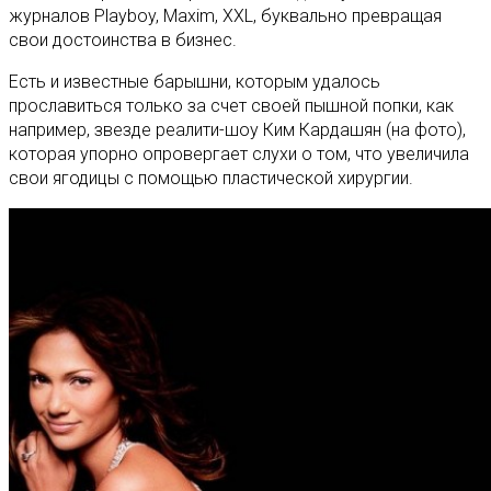
журналов Playboy, Maxim, XXL, буквально превращая
свои достоинства в бизнес.
Есть и известные барышни, которым удалось
прославиться только за счет своей пышной попки, как
например, звезде реалити-шоу Ким Кардашян (на фото),
которая упорно опровергает слухи о том, что увеличила
свои ягодицы с помощью пластической хирургии.