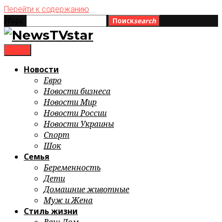
Перейти к содержанию
Ищи:
Поиск
search
menu
Новости
Евро
Новости бизнеса
Новости Мир
Новости России
Новости Украины
Спорт
Шок
Семья
Беременность
Дети
Домашние животные
Муж и Жена
Стиль жизни