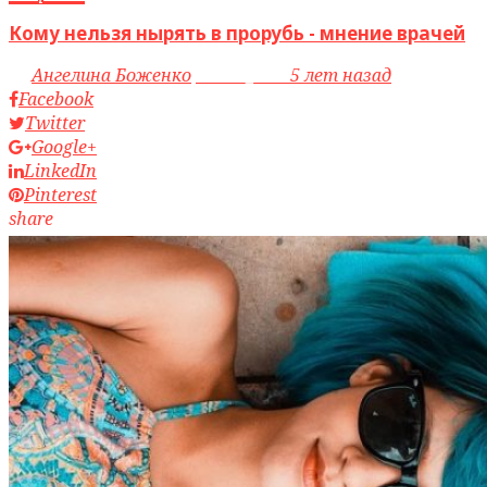
Кому нельзя нырять в прорубь - мнение врачей
by
Ангелина Боженко
access_time
5 лет назад
Facebook
Twitter
Google+
LinkedIn
Pinterest
share