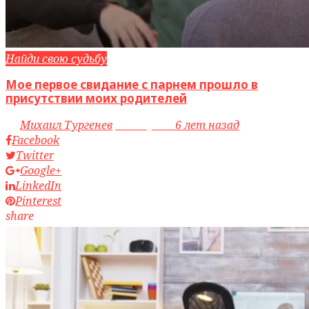
Найди свою судьбу
Мое первое свидание с парнем прошло в
присутствии моих родителей
by
Михаил Тургенев
access_time
6 лет назад
Facebook
Twitter
Google+
LinkedIn
Pinterest
share