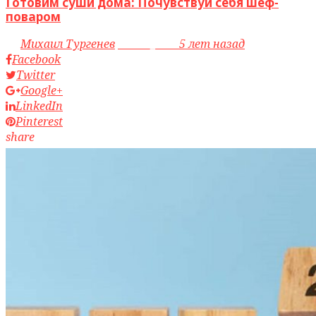
Готовим суши дома: Почувствуй себя шеф-
поваром
by
Михаил Тургенев
access_time
5 лет назад
Facebook
Twitter
Google+
LinkedIn
Pinterest
share