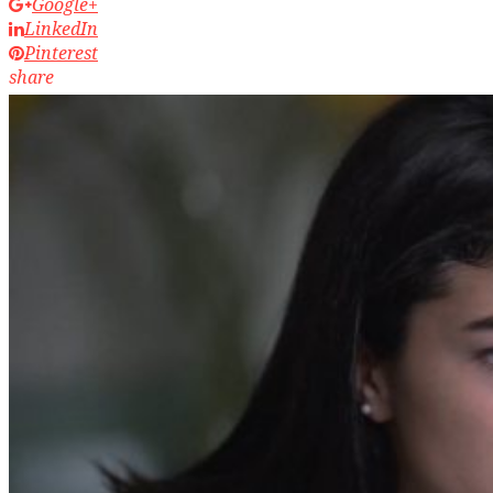
Google+
LinkedIn
Pinterest
share