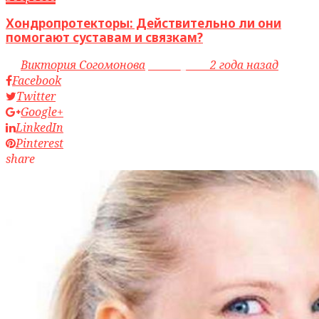
Хондропротекторы: Действительно ли они
помогают суставам и связкам?
by
Виктория Согомонова
access_time
2 года назад
Facebook
Twitter
Google+
LinkedIn
Pinterest
share