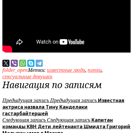
folder_open
Метки:
известные люди
,
попки
,
сексуальные девушки
Навигация по записям
Предыдущая запись
Предыдущая запись
Известная
актриса назвала Тину Канделаки
гастарбайтершей
Следующая запись
Следующая запись
Капитан
команды КВН Дети лейтенанта Шмидта Григорий
Малыгин умер в Москве