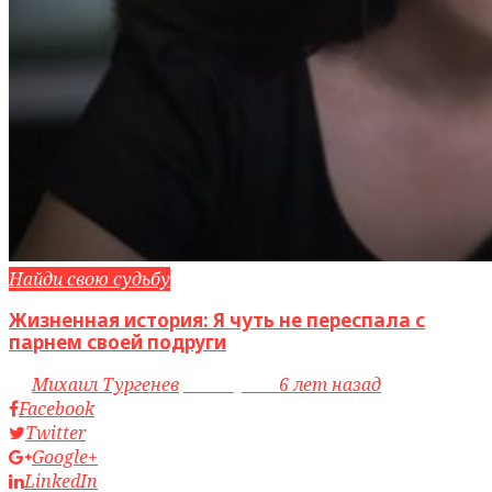
Найди свою судьбу
Жизненная история: Я чуть не переспала с
парнем своей подруги
by
Михаил Тургенев
access_time
6 лет назад
Facebook
Twitter
Google+
LinkedIn