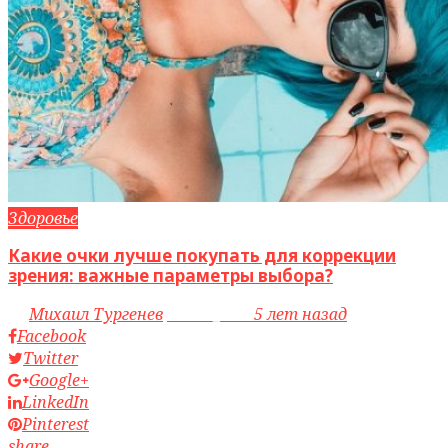
Здоровье
Какие очки лучше покупать для коррекции
зрения: важные параметры выбора?
by
Михаил Тургенев
access_time
5 лет назад
Facebook
Twitter
Google+
LinkedIn
Pinterest
share