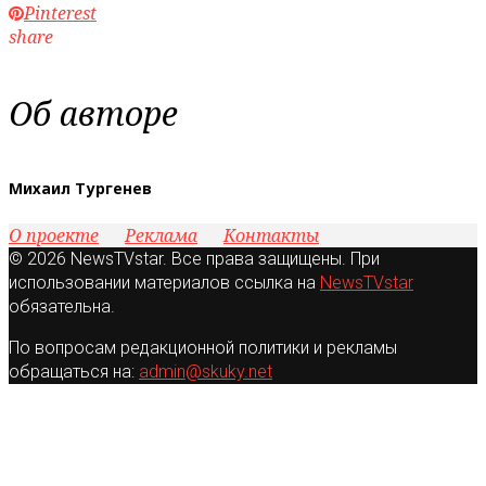
Pinterest
share
Об авторе
Михаил Тургенев
О проекте
Реклама
Контакты
© 2026 NewsTVstar. Все права защищены. При
использовании материалов ссылка на
NewsTVstar
обязательна.
По вопросам редакционной политики и рекламы
обращаться на:
admin@skuky.net