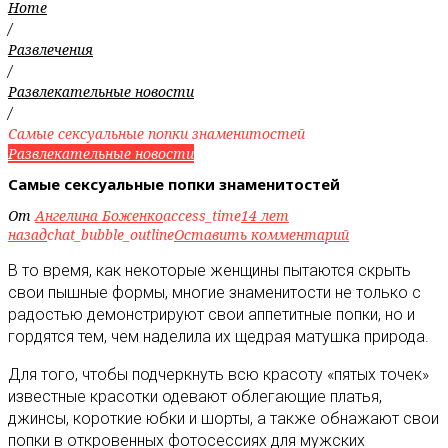
Home
/
Развлечения
/
Развлекательные новости
/
Самые сексуальные попки знаменитостей
Развлекательные новости
Самые сексуальные попки знаменитостей
От
Ангелина Боженко
access_time
14 лет
назад
chat_bubble_outline
Оставить комментарий
В то время, как некоторые женщины пытаются скрыть
свои пышные формы, многие знаменитости не только с
радостью демонстрируют свои аппетитные попки, но и
гордятся тем, чем наделила их щедрая матушка природа.
Для того, чтобы подчеркнуть всю красоту «пятых точек»
известные красотки одевают облегающие платья,
джинсы, короткие юбки и шорты, а также обнажают свои
попки в откровенных фотосессиях для мужских