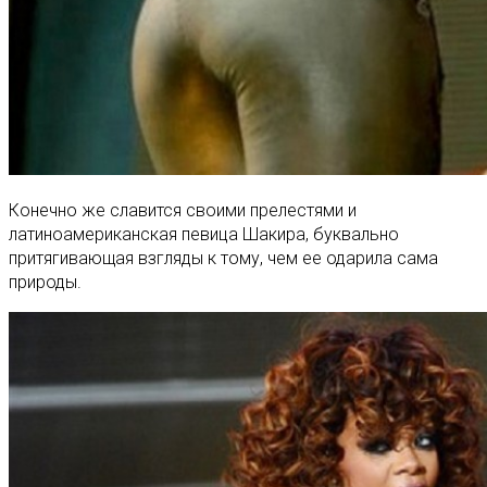
Конечно же славится своими прелестями и
латиноамериканская певица Шакира, буквально
притягивающая взгляды к тому, чем ее одарила сама
природы.