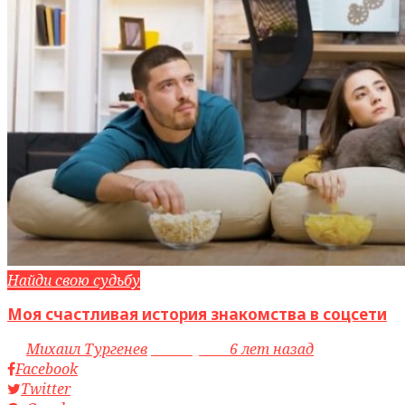
Найди свою судьбу
Моя счастливая история знакомства в соцсети
by
Михаил Тургенев
access_time
6 лет назад
Facebook
Twitter