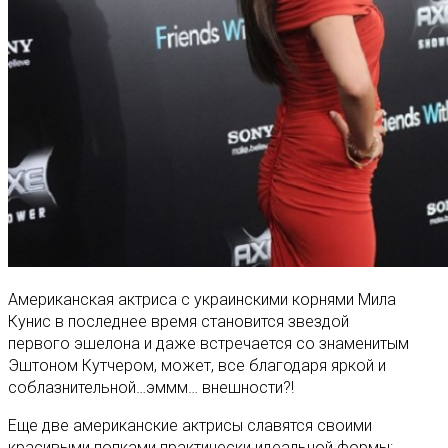
Американская актриса с украинскими корнями Мила
Кунис в последнее время становится звездой
первого эшелона и даже встречается со знаменитым
Эштоном Кутчером, может, все благодаря яркой и
соблазнительной…эммм… внешности?!
Еще две американские актрисы славятся своими
красивыми попками практически идеальной формы: