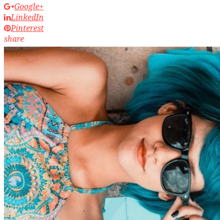
Google+
LinkedIn
Pinterest
share