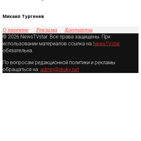
Михаил Тургенев
О проекте
Реклама
Контакты
© 2026 NewsTVstar. Все права защищены. При
использовании материалов ссылка на
NewsTVstar
обязательна.
По вопросам редакционной политики и рекламы
обращаться на:
admin@skuky.net