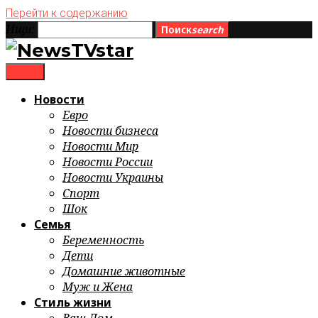
Перейти к содержанию
Ищи:
Поиск
search
menu
Новости
Евро
Новости бизнеса
Новости Мир
Новости России
Новости Украины
Спорт
Шок
Семья
Беременность
Дети
Домашние животные
Муж и Жена
Стиль жизни