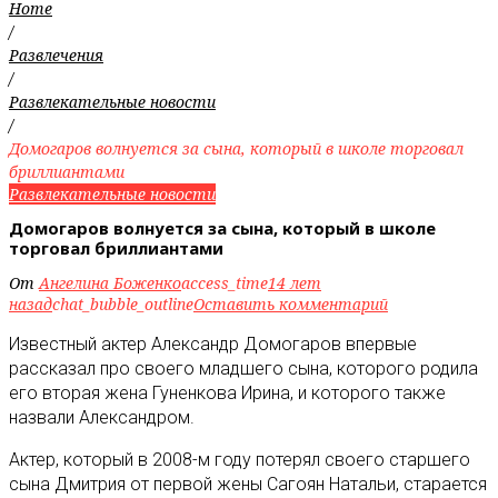
Home
/
Развлечения
/
Развлекательные новости
/
Домогаров волнуется за сына, который в школе торговал
бриллиантами
Развлекательные новости
Домогаров волнуется за сына, который в школе
торговал бриллиантами
От
Ангелина Боженко
access_time
14 лет
назад
chat_bubble_outline
Оставить комментарий
Известный актер Александр Домогаров впервые
рассказал про своего младшего сына, которого родила
его вторая жена Гуненкова Ирина, и которого также
назвали Александром
.
Актер, который в 2008-м году потерял своего старшего
сына Дмитрия от первой жены Сагоян Натальи, старается