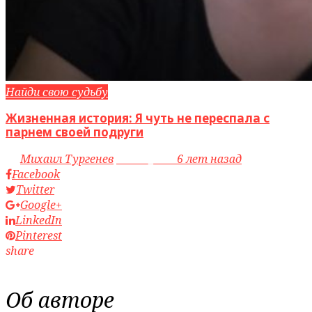
Найди свою судьбу
Жизненная история: Я чуть не переспала с
парнем своей подруги
by
Михаил Тургенев
access_time
6 лет назад
Facebook
Twitter
Google+
LinkedIn
Pinterest
share
Об авторе