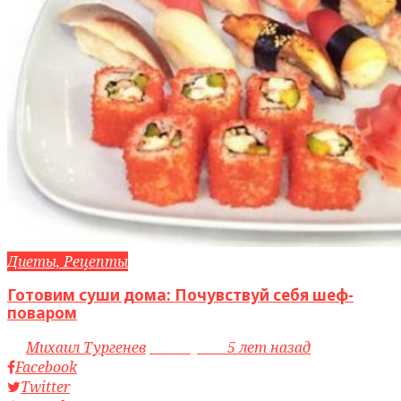
Диеты, Рецепты
Готовим суши дома: Почувствуй себя шеф-
поваром
by
Михаил Тургенев
access_time
5 лет назад
Facebook
Twitter