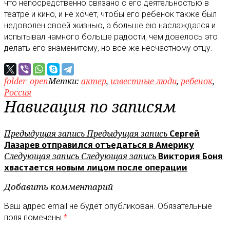
что непосредственно связано с его деятельностью в
театре и кино, и не хочет, чтобы его ребенок также был
недоволен своей жизнью, а больше ею наслаждался и
испытывал намного больше радости, чем довелось это
делать его знаменитому, но все же несчастному отцу.
folder_open
Метки:
актер
,
известные люди
,
ребенок
,
Россия
Навигация по записям
Предыдущая запись
Предыдущая запись
Сергей
Лазарев отправился отъедаться в Америку
Следующая запись
Следующая запись
Виктория Боня
хвастается новым лицом после операции
Добавить комментарий
Ваш адрес email не будет опубликован.
Обязательные
поля помечены
*