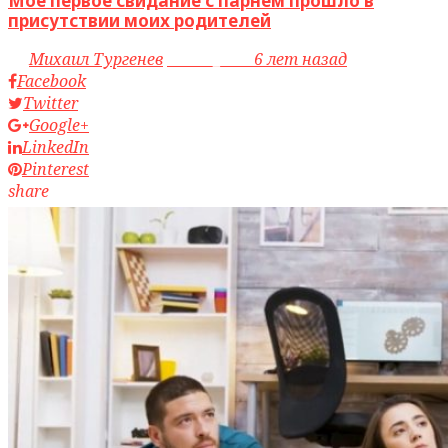
Мое первое свидание с парнем прошло в
присутствии моих родителей
by
Михаил Тургенев
access_time
6 лет назад
Facebook
Twitter
Google+
LinkedIn
Pinterest
share