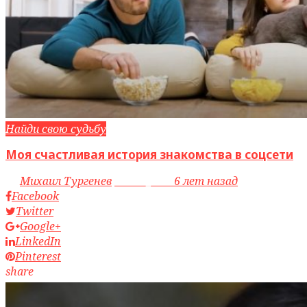
Найди свою судьбу
Моя счастливая история знакомства в соцсети
by
Михаил Тургенев
access_time
6 лет назад
Facebook
Twitter
Google+
LinkedIn
Pinterest
share