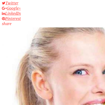
Twitter
Google+
LinkedIn
Pinterest
share