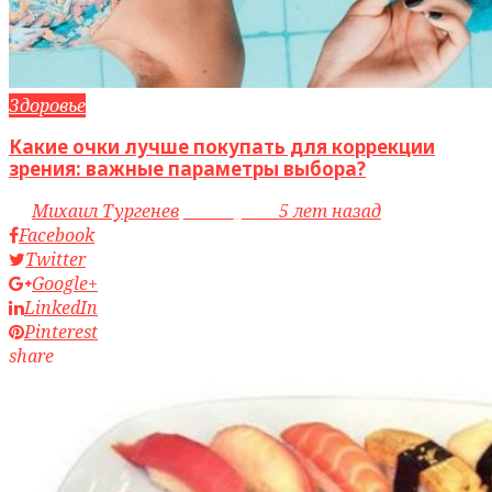
Здоровье
Какие очки лучше покупать для коррекции
зрения: важные параметры выбора?
by
Михаил Тургенев
access_time
5 лет назад
Facebook
Twitter
Google+
LinkedIn
Pinterest
share