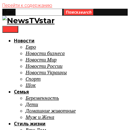
Перейти к содержанию
Ищи:
Поиск
search
menu
Новости
Евро
Новости бизнеса
Новости Мир
Новости России
Новости Украины
Спорт
Шок
Семья
Беременность
Дети
Домашние животные
Муж и Жена
Стиль жизни