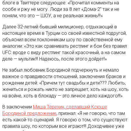
блоге в Твиттере следующее: «Прочитал комменты на
сообе и ржу не могу. Люди за 8 лет «Дома-2″ так и не
поняли, что это — ШОУ, а не реальная жизнь!!!»
Далее 32-летний бывший милиционер, отдыхающий в
настоящее время в Турции со своей известной подругой,
объяснил всем поклонникам шоу по свойственной ему
аналогии: «Это как сравнивать рестлинг и бои без правил
UFC: вроде с виду рестлинг такой красочный, а на самом
деле — мультик!!! Надеюсь, после этого дойдет!»
Не забыл любовник Бородиной подчеркнуть и немало
важное о правдивости отношений, заключения браков и
рождении детей: «Причем тут свадьбы и дети??? Любить,
жениться и рожать никто не запрещает, хоть на шоу, хоть
на войне, хоть в блокаду — это личное дело каждого!!!»
В заключении
Миша Терехин, сделавший Ксюше
Бородиной предложение
, признал: «Я не говорю, что там
есть какой-то сценарий. Я говорю о том, что существуют
правила шоу, по которым все играют!!! Доходчивее уже