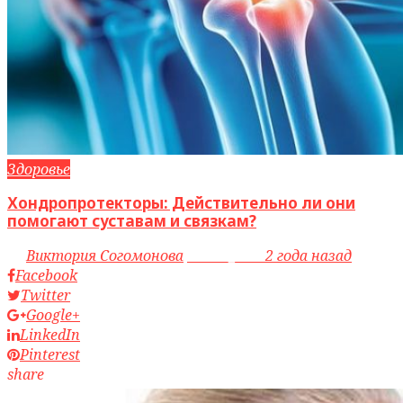
Здоровье
Хондропротекторы: Действительно ли они
помогают суставам и связкам?
by
Виктория Согомонова
access_time
2 года назад
Facebook
Twitter
Google+
LinkedIn
Pinterest
share