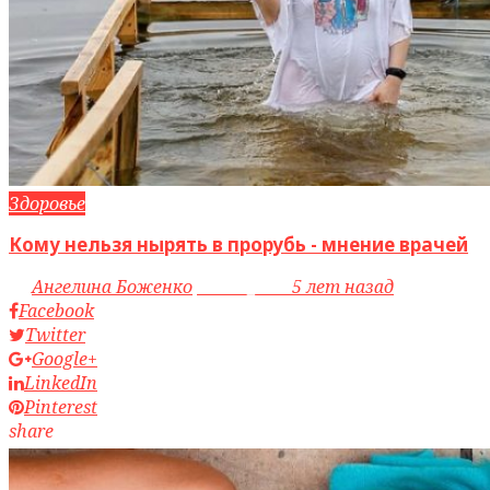
Здоровье
Кому нельзя нырять в прорубь - мнение врачей
by
Ангелина Боженко
access_time
5 лет назад
Facebook
Twitter
Google+
LinkedIn
Pinterest
share