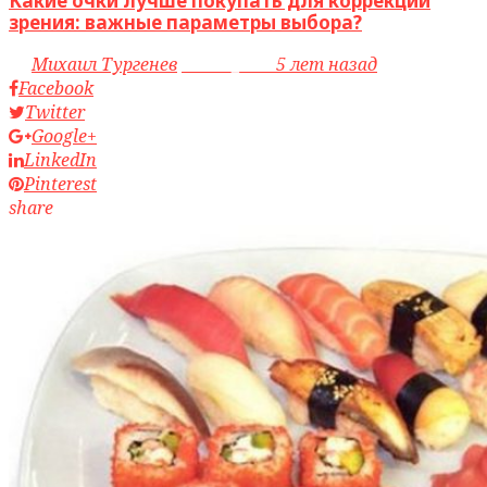
Какие очки лучше покупать для коррекции
зрения: важные параметры выбора?
by
Михаил Тургенев
access_time
5 лет назад
Facebook
Twitter
Google+
LinkedIn
Pinterest
share