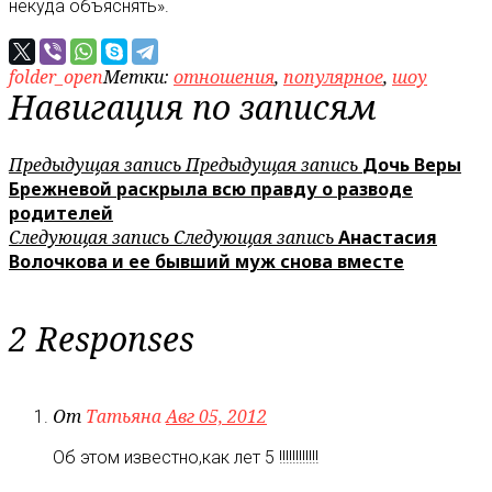
некуда объяснять».
folder_open
Метки:
отношения
,
популярное
,
шоу
Навигация по записям
Предыдущая запись
Предыдущая запись
Дочь Веры
Брежневой раскрыла всю правду о разводе
родителей
Следующая запись
Следующая запись
Анастасия
Волочкова и ее бывший муж снова вместе
2 Responses
От
Татьяна
Авг 05, 2012
Об этом известно,как лет 5 !!!!!!!!!!!!