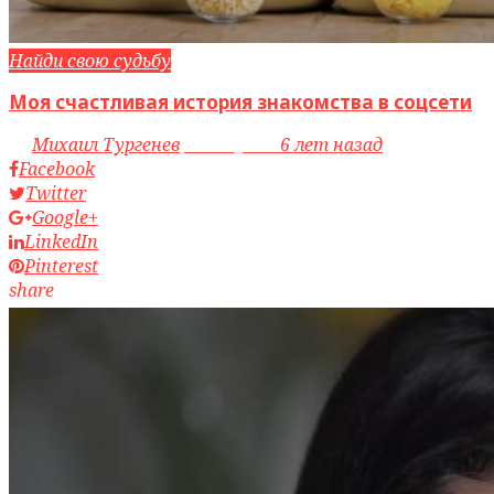
Найди свою судьбу
Моя счастливая история знакомства в соцсети
by
Михаил Тургенев
access_time
6 лет назад
Facebook
Twitter
Google+
LinkedIn
Pinterest
share