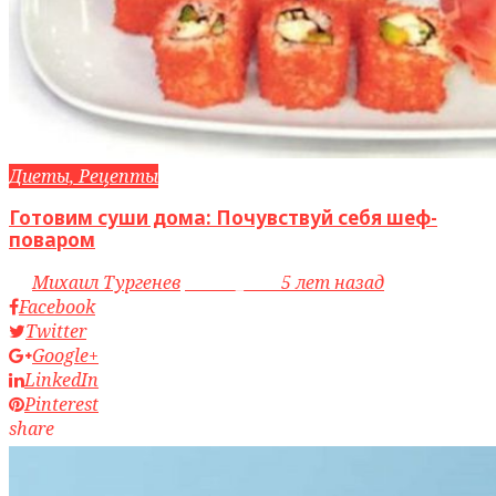
Диеты, Рецепты
Готовим суши дома: Почувствуй себя шеф-
поваром
by
Михаил Тургенев
access_time
5 лет назад
Facebook
Twitter
Google+
LinkedIn
Pinterest
share