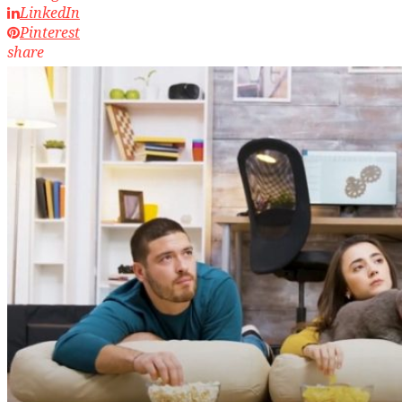
LinkedIn
Pinterest
share