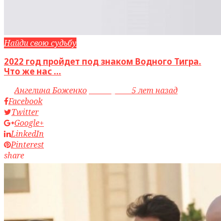
Найди свою судьбу
2022 год пройдет под знаком Водного Тигра.
Что же нас ...
by
Ангелина Боженко
access_time
5 лет назад
Facebook
Twitter
Google+
LinkedIn
Pinterest
share