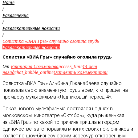
Home
/
Развлечения
/
Развлекательные новости
/
Солистка «ВИА Гры» случайно оголила грудь
Развлекательные новости
Солистка «ВИА Гры» случайно оголила грудь
От
Виктория Согомонова
access_time
14 лет
назад
chat_bubble_outline
Оставить комментарий
Солистка «ВИА Гры» Альбина Джанабаева случайно
показала свою знаменитую грудь всем, кто пришел на
премьеру мультфильма «Ледниковый период-4»
.
Показ нового мультфильма состоялся на днях в
московском кинотеатре «Октябрь», куда рыженькая
из «ВИА Гры» по какой-то причине пришла в гордом
одиночестве, зато поразила многих своих поклонников и
коллег по шоу-бизнесу своим чересчур откровенным