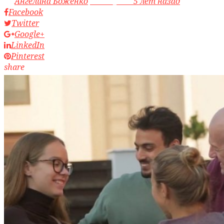
by
Ангелина Боженко
access_time
5 лет назад
Facebook
Twitter
Google+
LinkedIn
Pinterest
share