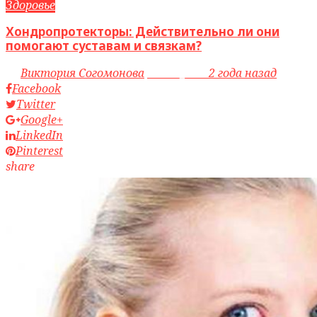
Здоровье
Хондропротекторы: Действительно ли они
помогают суставам и связкам?
by
Виктория Согомонова
access_time
2 года назад
Facebook
Twitter
Google+
LinkedIn
Pinterest
share