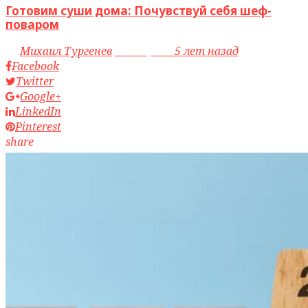
Готовим суши дома: Почувствуй себя шеф-
поваром
by
Михаил Тургенев
access_time
5 лет назад
Facebook
Twitter
Google+
LinkedIn
Pinterest
share