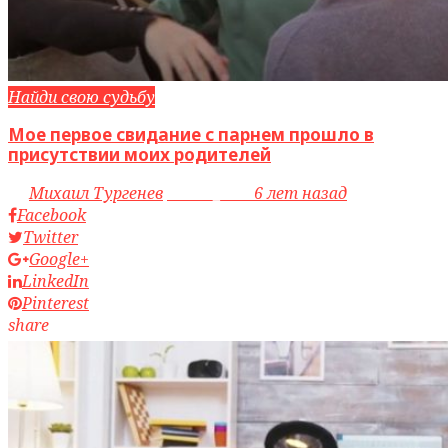
Найди свою судьбу
Мое первое свидание с парнем прошло в
присутствии моих родителей
by
Михаил Тургенев
access_time
6 лет назад
Facebook
Twitter
Google+
LinkedIn
Pinterest
share