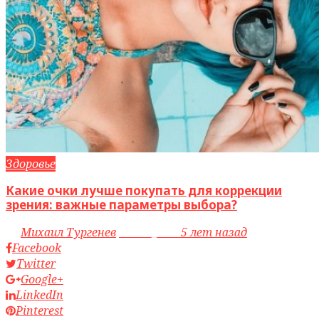
Здоровье
Какие очки лучше покупать для коррекции
зрения: важные параметры выбора?
by
Михаил Тургенев
access_time
5 лет назад
Facebook
Twitter
Google+
LinkedIn
Pinterest