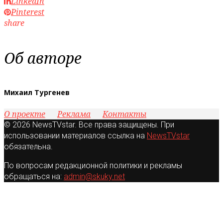
LinkedIn
Pinterest
share
Об авторе
Михаил Тургенев
О проекте
Реклама
Контакты
© 2026 NewsTVstar. Все права защищены. При
использовании материалов ссылка на
NewsTVstar
обязательна.
По вопросам редакционной политики и рекламы
обращаться на:
admin@skuky.net