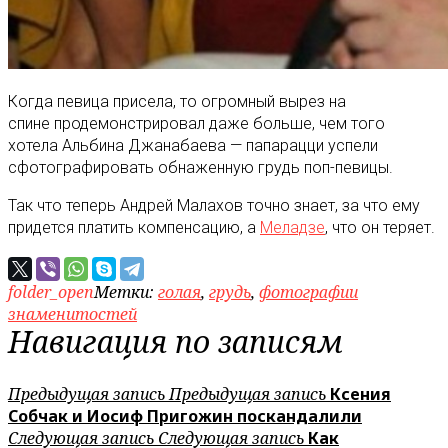
Когда певица присела, то огромный вырез на
спине продемонстрировал даже больше, чем того
хотела Альбина Джанабаева — папарацци успели
сфотографировать обнаженную грудь поп-певицы.
Так что теперь Андрей Малахов точно знает, за что ему
придется платить компенсацию, а
Меладзе
, что он теряет.
folder_open
Метки:
голая
,
грудь
,
фотографии
знаменитостей
Навигация по записям
Предыдущая запись
Предыдущая запись
Ксения
Собчак и Иосиф Пригожин поскандалили
Следующая запись
Следующая запись
Как