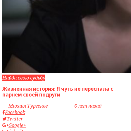
Найди свою судьбу
Жизненная история: Я чуть не переспала с
парнем своей подруги
by
Михаил Тургенев
access_time
6 лет назад
Facebook
Twitter
Google+