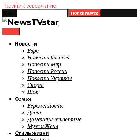
Перейти к содержанию
Ищи:
Поиск
search
menu
Новости
Евро
Новости бизнеса
Новости Мир
Новости России
Новости Украины
Спорт
Шок
Семья
Беременность
Дети
Домашние животные
Муж и Жена
Стиль жизни