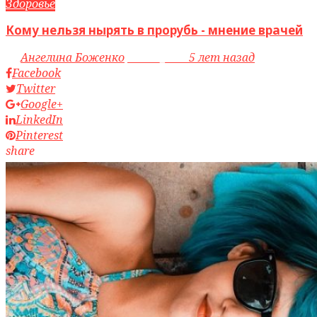
Здоровье
Кому нельзя нырять в прорубь - мнение врачей
by
Ангелина Боженко
access_time
5 лет назад
Facebook
Twitter
Google+
LinkedIn
Pinterest
share