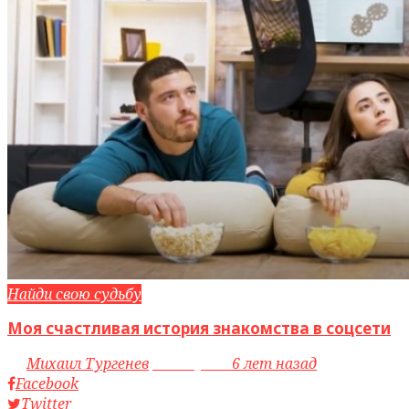
Найди свою судьбу
Моя счастливая история знакомства в соцсети
by
Михаил Тургенев
access_time
6 лет назад
Facebook
Twitter