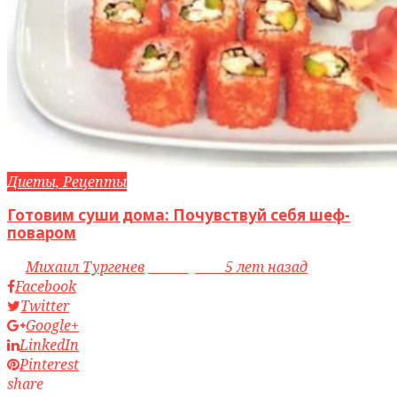
Диеты, Рецепты
Готовим суши дома: Почувствуй себя шеф-
поваром
by
Михаил Тургенев
access_time
5 лет назад
Facebook
Twitter
Google+
LinkedIn
Pinterest
share