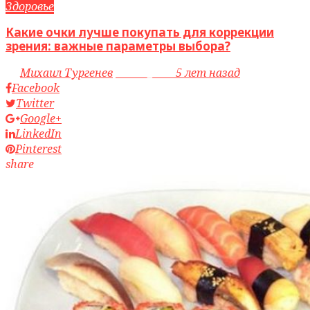
Здоровье
Какие очки лучше покупать для коррекции
зрения: важные параметры выбора?
by
Михаил Тургенев
access_time
5 лет назад
Facebook
Twitter
Google+
LinkedIn
Pinterest
share