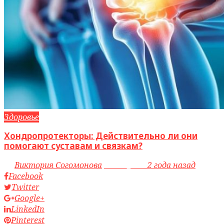
Здоровье
Хондропротекторы: Действительно ли они
помогают суставам и связкам?
by
Виктория Согомонова
access_time
2 года назад
Facebook
Twitter
Google+
LinkedIn
Pinterest