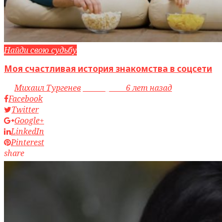
Найди свою судьбу
Моя счастливая история знакомства в соцсети
by
Михаил Тургенев
access_time
6 лет назад
Facebook
Twitter
Google+
LinkedIn
Pinterest
share