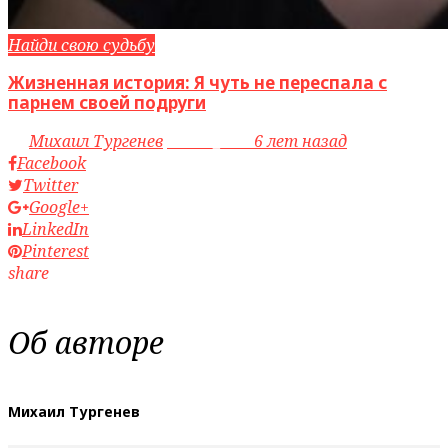
Найди свою судьбу
Жизненная история: Я чуть не переспала с
парнем своей подруги
by
Михаил Тургенев
access_time
6 лет назад
Facebook
Twitter
Google+
LinkedIn
Pinterest
share
Об авторе
Михаил Тургенев