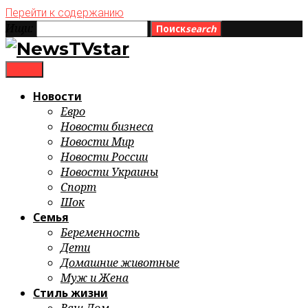
Перейти к содержанию
Ищи:
Поиск
search
menu
Новости
Евро
Новости бизнеса
Новости Мир
Новости России
Новости Украины
Спорт
Шок
Семья
Беременность
Дети
Домашние животные
Муж и Жена
Стиль жизни