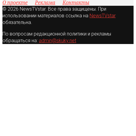
О проекте
Реклама
Контакты
© 2026 NewsTVstar. Все права защищены. При
использовании материалов ссылка на
NewsTVstar
обязательна.
По вопросам редакционной политики и рекламы
обращаться на:
admin@skuky.net