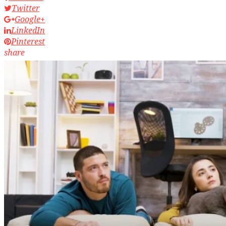
Twitter
Google+
LinkedIn
Pinterest
share