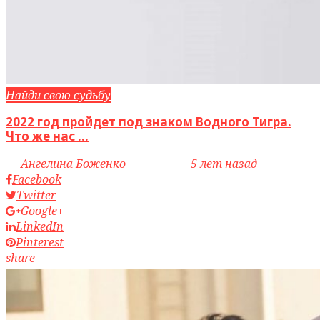
Найди свою судьбу
2022 год пройдет под знаком Водного Тигра.
Что же нас ...
by
Ангелина Боженко
access_time
5 лет назад
Facebook
Twitter
Google+
LinkedIn
Pinterest
share