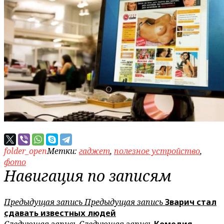
folder_open
Метки:
гаджет
,
полезное устройство
,
фото
Навигация по записям
Предыдущая запись
Предыдущая запись
Зварич стал
сдавать известных людей
Следующая запись
Следующая запись
Комедия