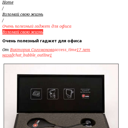
Home
/
Взломай свою жизнь
/
Очень полезный гаджет для офиса
Взломай свою жизнь
Очень полезный гаджет для офиса
От
Виктория Согомонова
access_time
17 лет
назад
chat_bubble_outline
1