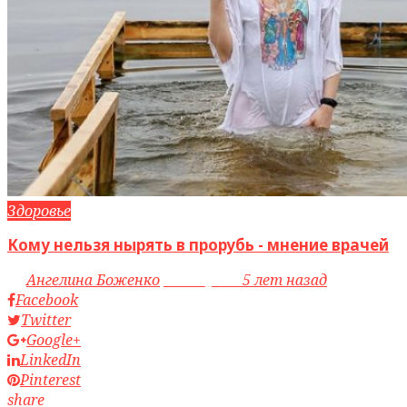
Здоровье
Кому нельзя нырять в прорубь - мнение врачей
by
Ангелина Боженко
access_time
5 лет назад
Facebook
Twitter
Google+
LinkedIn
Pinterest
share