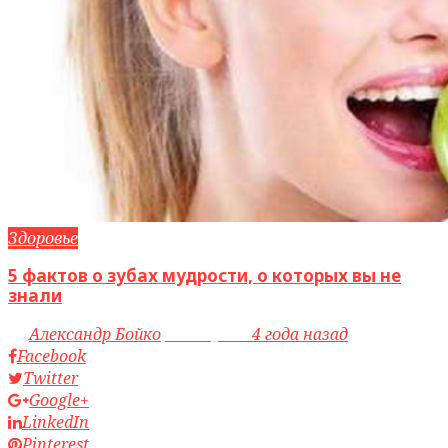
Здоровье
5 фактов о зубах мудрости, о которых вы не
знали
by
Александр Бойко
access_time
4 года назад
Facebook
Twitter
Google+
LinkedIn
Pinterest