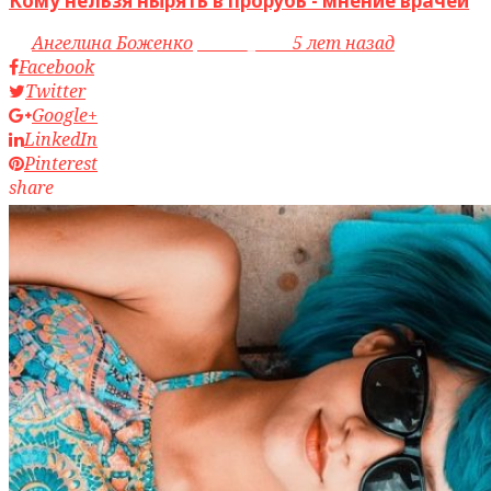
Кому нельзя нырять в прорубь - мнение врачей
by
Ангелина Боженко
access_time
5 лет назад
Facebook
Twitter
Google+
LinkedIn
Pinterest
share