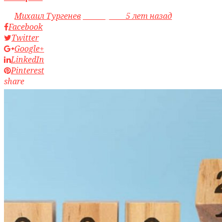
by
Михаил Тургенев
access_time
5 лет назад
Facebook
Twitter
Google+
LinkedIn
Pinterest
share