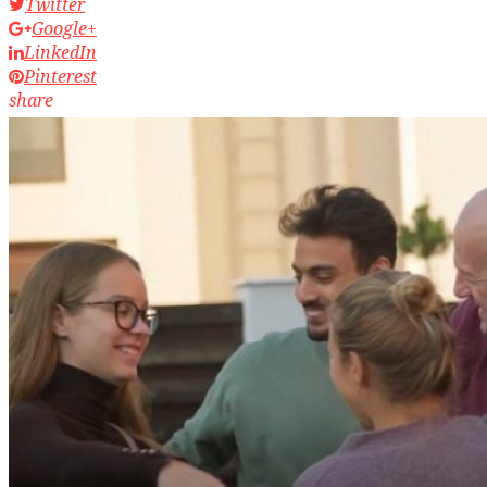
Twitter
Google+
LinkedIn
Pinterest
share