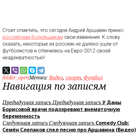
Стоит отметить, что сегодня Андрей Аршавин принес
российским болельщикам
свои извинения. К слову
сказать, некоторые из россиян не далеко ушли от
футболистов и отличились на Евро-2012 своей
неадекватностью!
folder_open
Метки:
Видео
,
спорт
,
футбол
Навигация по записям
Предыдущая запись
Предыдущая запись
У Даны
Борисовой врачи подозревают внематочную
беременность
Следующая запись
Следующая запись
Comedy Club:
Семён Слепаков спел песню про Аршавина (Видео)