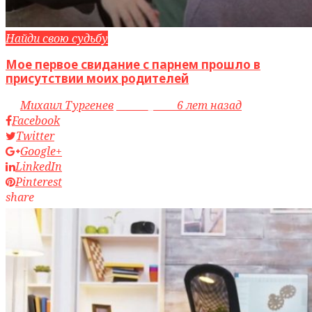
Найди свою судьбу
Мое первое свидание с парнем прошло в
присутствии моих родителей
by
Михаил Тургенев
access_time
6 лет назад
Facebook
Twitter
Google+
LinkedIn
Pinterest
share