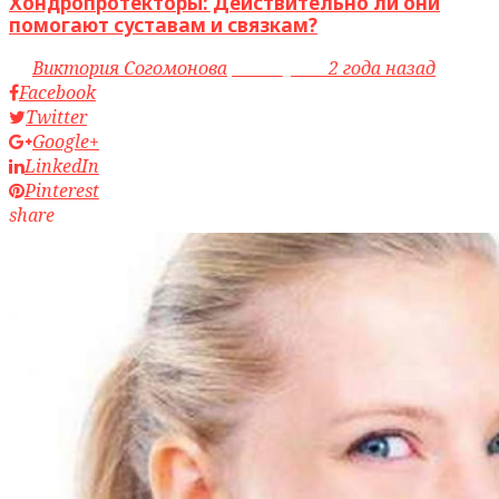
Хондропротекторы: Действительно ли они
помогают суставам и связкам?
by
Виктория Согомонова
access_time
2 года назад
Facebook
Twitter
Google+
LinkedIn
Pinterest
share