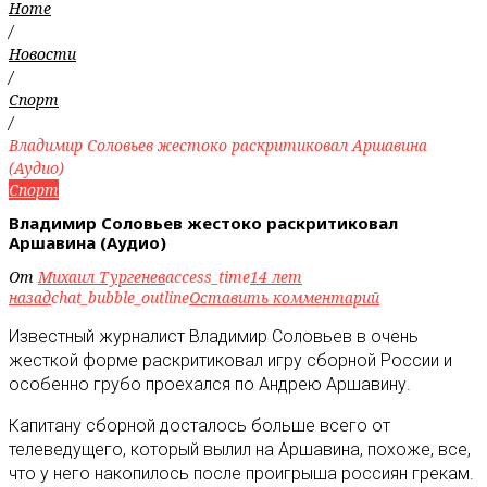
Home
/
Новости
/
Спорт
/
Владимир Соловьев жестоко раскритиковал Аршавина
(Аудио)
Спорт
Владимир Соловьев жестоко раскритиковал
Аршавина (Аудио)
От
Михаил Тургенев
access_time
14 лет
назад
chat_bubble_outline
Оставить комментарий
Известный журналист Владимир Соловьев в очень
жесткой форме раскритиковал игру сборной России и
особенно грубо проехался по Андрею Аршавину.
Капитану сборной досталось больше всего от
телеведущего, который вылил на Аршавина, похоже, все,
что у него накопилось после проигрыша россиян грекам.