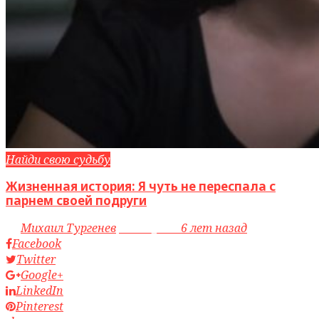
Найди свою судьбу
Жизненная история: Я чуть не переспала с
парнем своей подруги
by
Михаил Тургенев
access_time
6 лет назад
Facebook
Twitter
Google+
LinkedIn
Pinterest