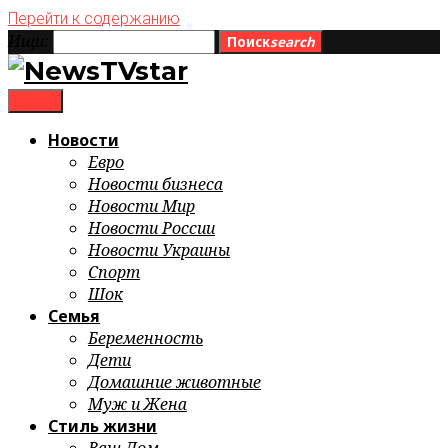
Перейти к содержанию
Ищи:
Поиск
search
menu
Новости
Евро
Новости бизнеса
Новости Мир
Новости России
Новости Украины
Спорт
Шок
Семья
Беременность
Дети
Домашние животные
Муж и Жена
Стиль жизни