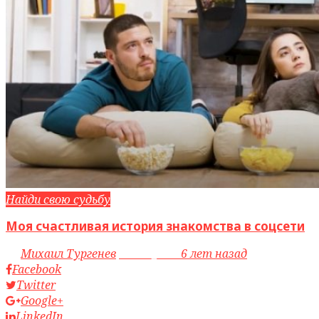
Найди свою судьбу
Моя счастливая история знакомства в соцсети
by
Михаил Тургенев
access_time
6 лет назад
Facebook
Twitter
Google+
LinkedIn