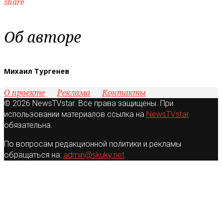
share
Об авторе
Михаил Тургенев
О проекте
Реклама
Контакты
© 2026 NewsTVstar. Все права защищены. При
использовании материалов ссылка на
NewsTVstar
обязательна.
По вопросам редакционной политики и рекламы
обращаться на:
admin@skuky.net