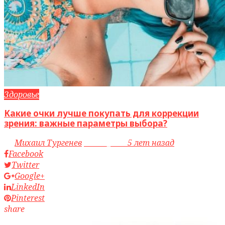
Здоровье
Какие очки лучше покупать для коррекции
зрения: важные параметры выбора?
by
Михаил Тургенев
access_time
5 лет назад
Facebook
Twitter
Google+
LinkedIn
Pinterest
share