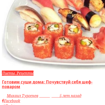
Диеты, Рецепты
Готовим суши дома: Почувствуй себя шеф-
поваром
by
Михаил Тургенев
access_time
5 лет назад
Facebook