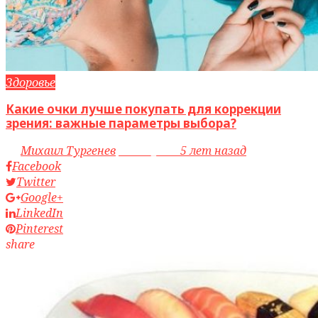
Здоровье
Какие очки лучше покупать для коррекции
зрения: важные параметры выбора?
by
Михаил Тургенев
access_time
5 лет назад
Facebook
Twitter
Google+
LinkedIn
Pinterest
share