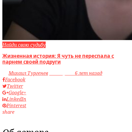
Найди свою судьбу
Жизненная история: Я чуть не переспала с
парнем своей подруги
by
Михаил Тургенев
access_time
6 лет назад
Facebook
Twitter
Google+
LinkedIn
Pinterest
share