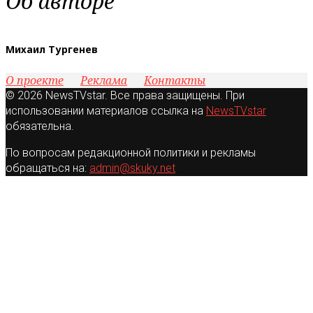
Об авторе
Михаил Тургенев
О проекте
Реклама
Контакты
© 2026 NewsTVstar. Все права защищены. При
использовании материалов ссылка на
NewsTVstar
обязательна.
По вопросам редакционной политики и рекламы
обращаться на:
admin@skuky.net