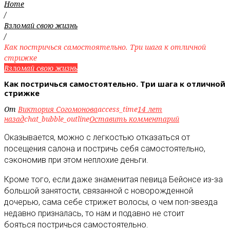
Home
/
Взломай свою жизнь
/
Как постричься самостоятельно. Три шага к отличной
стрижке
Взломай свою жизнь
Как постричься самостоятельно. Три шага к отличной
стрижке
От
Виктория Согомонова
access_time
14 лет
назад
chat_bubble_outline
Оставить комментарий
Оказывается, можно с легкостью отказаться от
посещения салона и постричь себя самостоятельно,
сэкономив при этом неплохие деньги
.
Кроме того, если даже знаменитая певица Бейонсе из-за
большой занятости, связанной с новорожденной
дочерью, сама себе стрижет волосы, о чем поп-звезда
недавно призналась, то нам и подавно не стоит
бояться постричься самостоятельно.