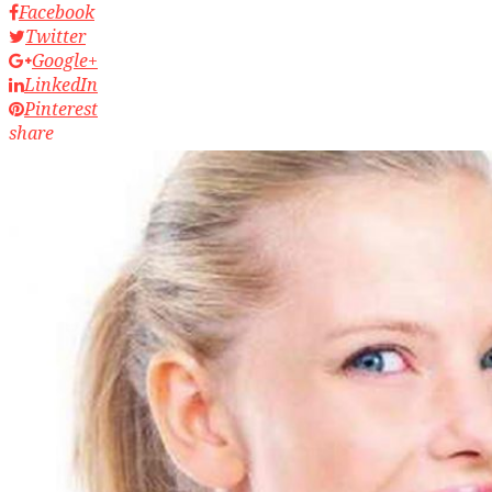
Facebook
Twitter
Google+
LinkedIn
Pinterest
share