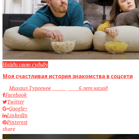
Найди свою судьбу
Моя счастливая история знакомства в соцсети
by
Михаил Тургенев
access_time
6 лет назад
Facebook
Twitter
Google+
LinkedIn
Pinterest
share