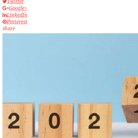
Twitter
Google+
LinkedIn
Pinterest
share