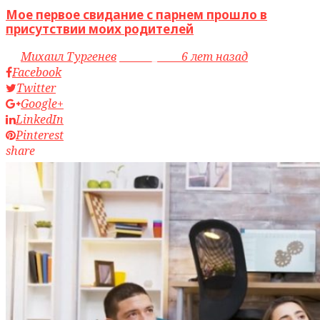
Мое первое свидание с парнем прошло в
присутствии моих родителей
by
Михаил Тургенев
access_time
6 лет назад
Facebook
Twitter
Google+
LinkedIn
Pinterest
share