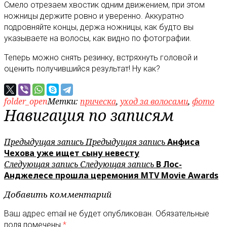
Смело отрезаем хвостик одним движением, при этом
ножницы держите ровно и уверенно. Аккуратно
подровняйте концы, держа ножницы, как будто вы
указываете на волосы, как видно по фотографии.
Теперь можно снять резинку, встряхнуть головой и
оценить получившийся результат! Ну как?
folder_open
Метки:
прическа
,
уход за волосами
,
фото
Навигация по записям
Предыдущая запись
Предыдущая запись
Анфиса
Чехова уже ищет сыну невесту
Следующая запись
Следующая запись
В Лос-
Анджелесе прошла церемония MTV Movie Awards
Добавить комментарий
Ваш адрес email не будет опубликован.
Обязательные
поля помечены
*