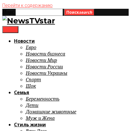
Перейти к содержанию
Ищи:
Поиск
search
menu
Новости
Евро
Новости бизнеса
Новости Мир
Новости России
Новости Украины
Спорт
Шок
Семья
Беременность
Дети
Домашние животные
Муж и Жена
Стиль жизни