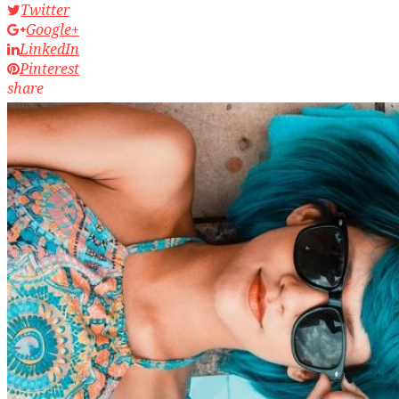
Twitter
Google+
LinkedIn
Pinterest
share