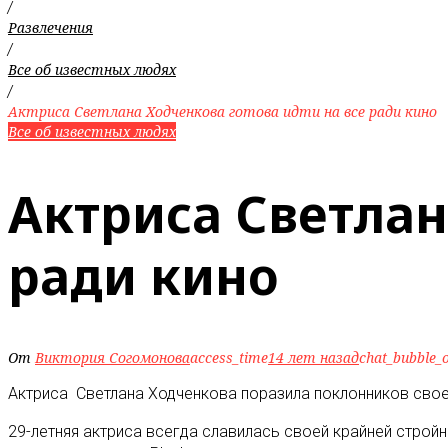
/
Развлечения
/
Все об известных людях
/
Актриса Светлана Ходченкова готова идти на все ради кино
Все об известных людях
Актриса Светлан
ради кино
От
Виктория Согомонова
access_time
14 лет назад
chat_bubble_o
Актриса Светлана Ходченкова поразила поклонников свое
29-летняя актриса всегда славилась своей крайней стро