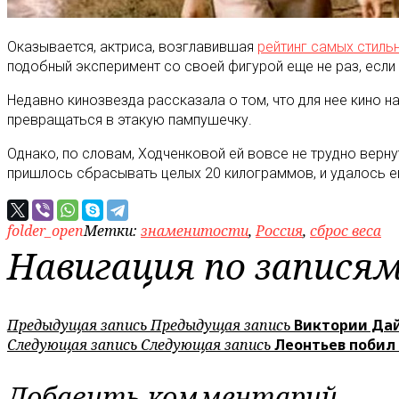
Оказывается, актриса, возглавившая
рейтинг самых стиль
подобный эксперимент со своей фигурой еще не раз, если
Недавно кинозвезда рассказала о том, что для нее кино н
превращаться в этакую пампушечку.
Однако, по словам, Ходченковой ей вовсе не трудно верн
пришлось сбрасывать целых 20 килограммов, и удалось ей
folder_open
Метки:
знаменитости
,
Россия
,
сброс веса
Навигация по запися
Предыдущая запись
Предыдущая запись
Виктории Дай
Следующая запись
Следующая запись
Леонтьев побил
Добавить комментарий