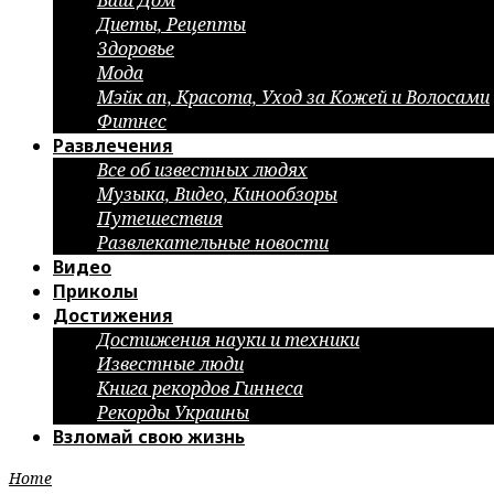
Ваш Дом
Диеты, Рецепты
Здоровье
Мода
Мэйк ап, Красота, Уход за Кожей и Волосами
Фитнес
Развлечения
Все об известных людях
Музыка, Видео, Кинообзоры
Путешествия
Развлекательные новости
Видео
Приколы
Достижения
Достижения науки и техники
Известные люди
Книга рекордов Гиннеса
Рекорды Украины
Взломай свою жизнь
Home