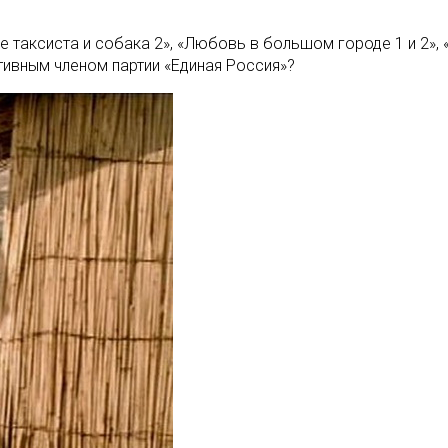
 таксиста и собака 2», «Любовь в большом городе 1 и 2», 
тивным членом партии «Единая Россия»?