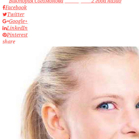
by
Виктория Согомонова
access_time
2 года назад
Facebook
Twitter
Google+
LinkedIn
Pinterest
share