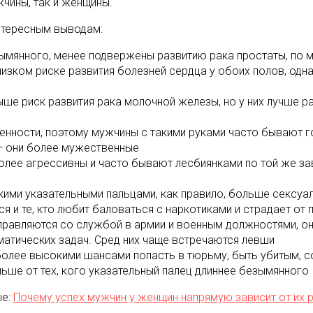
чины, так и женщины.
нтересным выводам:
ымянного, менее подвержены развитию рака простаты, по м
низком риске развития болезней сердца у обоих полов, одн
ше риск развития рака молочной железы, но у них лучше р
енности, поэтому мужчины с такими руками часто бывают г
— они более мужественные
лее агрессивны и часто бывают лесбиянками по той же за
кими указательными пальцами, как правило, больше сексуал
ся и те, кто любит баловаться с наркотиками и страдает от
равляются со службой в армии и военным должностями, он
атических задач. Сред них чаще встречаются левши
более высокими шансами попасть в тюрьму, быть убитым, со
ьше от тех, кого указательный палец длиннее безымянного
ые:
Почему успех мужчин у женщин напрямую зависит от их 