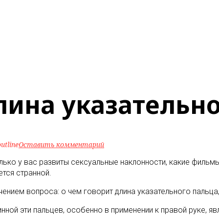
лина указательн
utline
Оставить комментарий
лько у вас развиты сексуальные наклонности, какие фильмы
ется странной
.
чением вопроса: о чем говорит длина указательного пальц
нной эти пальцев, особенно в применении к правой руке, я