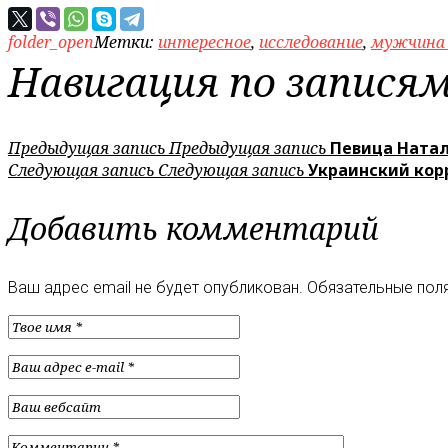
folder_open
Метки:
интересное
,
исследование
,
мужчина
Навигация по запися
Предыдущая запись
Предыдущая запись
Певица Натал
Следующая запись
Следующая запись
Украинский кор
Добавить комментарий
Ваш адрес email не будет опубликован.
Обязательные пол