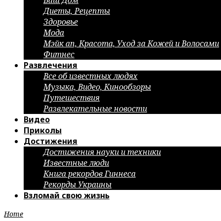
Ваш Дом
Диеты, Рецепты
Здоровье
Мода
Мэйк ап, Красота, Уход за Кожей и Волосами
Фитнес
Развлечения
Все об известных людях
Музыка, Видео, Кинообзоры
Путешествия
Развлекательные новости
Видео
Приколы
Достижения
Достижения науки и техники
Известные люди
Книга рекордов Гиннеса
Рекорды Украины
Взломай свою жизнь
Home