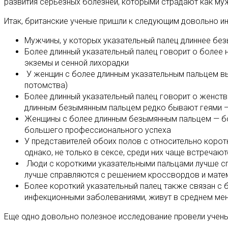
развития серьезных болезней, которыми страдают как муж
Итак, британские ученые пришли к следующим довольно и
Мужчины, у которых указательный палец длиннее без
Более длинный указательный палец говорит о более 
экземы и сенной лихорадки
У женщин с более длинным указательным пальцем вы
потомства)
Более длинный указательный палец говорит о женств
длинным безымянным пальцем редко бывают геями 
Женщины с более длинным безымянным пальцем — бо
большего профессионального успеха
У представителей обоих полов с относительно корот
однако, не только в сексе, среди них чаще встречают
Люди с короткими указательными пальцами лучше сп
лучше справляются с решением кроссвордов и матем
Более короткий указательный палец также связан с 
инфекционными заболеваниями, живут в среднем мен
Еще одно довольно полезное исследование провели учен