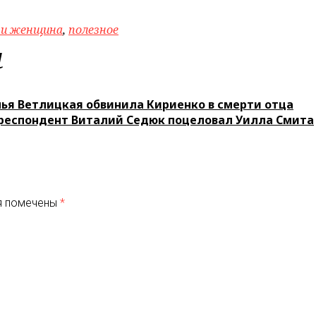
 и женщина
,
полезное
м
ья Ветлицкая обвинила Кириенко в смерти отца
респондент Виталий Седюк поцеловал Уилла Смита
я помечены
*