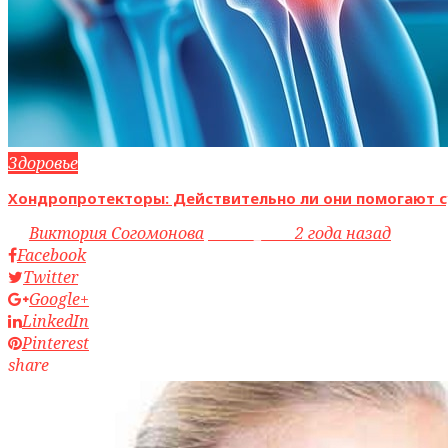
Здоровье
Хондропротекторы: Действительно ли они помогают с
by
Виктория Согомонова
access_time
2 года назад
Facebook
Twitter
Google+
LinkedIn
Pinterest
share