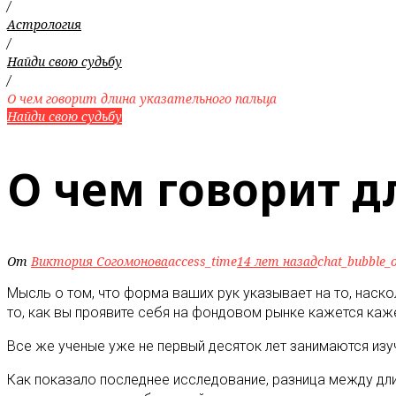
/
Астрология
/
Найди свою судьбу
/
О чем говорит длина указательного пальца
Найди свою судьбу
О чем говорит д
От
Виктория Согомонова
access_time
14 лет назад
chat_bubble_o
Мысль о том, что форма ваших рук указывает на то, наско
то, как вы проявите себя на фондовом рынке кажется каж
Все же ученые уже не первый десяток лет занимаются изу
Как показало последнее исследование, разница между дли