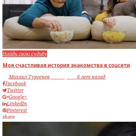
Найди свою судьбу
Моя счастливая история знакомства в соцсети
by
Михаил Тургенев
access_time
6 лет назад
Facebook
Twitter
Google+
LinkedIn
Pinterest
share