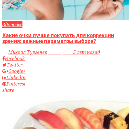
Здоровье
Какие очки лучше покупать для коррекции
зрения: важные параметры выбора?
by
Михаил Тургенев
access_time
5 лет назад
Facebook
Twitter
Google+
LinkedIn
Pinterest
share