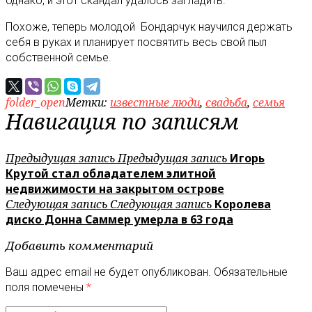
однако, и этот скандал удалось загладить.
Похоже, теперь молодой Бондарчук научился держать
себя в руках и планирует посвятить весь свой пыл
собственной семье.
folder_open
Метки:
известные люди
,
свадьба
,
семья
Навигация по записям
Предыдущая запись
Предыдущая запись
Игорь
Крутой стал обладателем элитной
недвижимости на закрытом острове
Следующая запись
Следующая запись
Королева
диско Донна Саммер умерла в 63 года
Добавить комментарий
Ваш адрес email не будет опубликован.
Обязательные
поля помечены
*