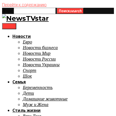
Перейти к содержанию
Ищи:
Поиск
search
menu
Новости
Евро
Новости бизнеса
Новости Мир
Новости России
Новости Украины
Спорт
Шок
Семья
Беременность
Дети
Домашние животные
Муж и Жена
Стиль жизни