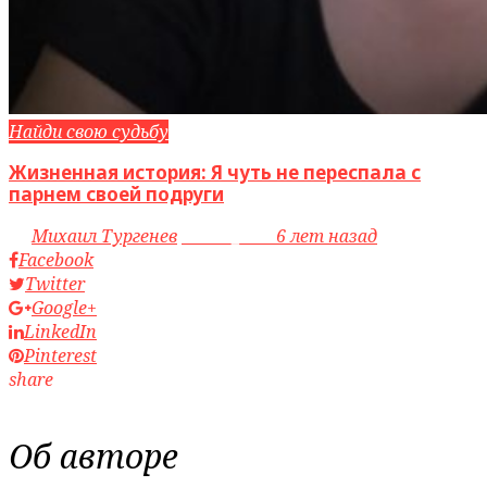
Найди свою судьбу
Жизненная история: Я чуть не переспала с
парнем своей подруги
by
Михаил Тургенев
access_time
6 лет назад
Facebook
Twitter
Google+
LinkedIn
Pinterest
share
Об авторе