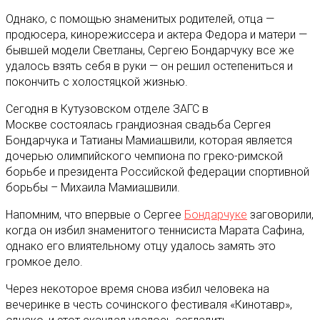
Однако, с помощью знаменитых родителей, отца —
продюсера, кинорежиссера и актера Федора и матери —
бывшей модели Светланы, Сергею Бондарчуку все же
удалось взять себя в руки — он решил остепениться и
покончить с холостяцкой жизнью.
Сегодня в Кутузовском отделе ЗАГС в
Москве состоялась грандиозная свадьба Сергея
Бондарчука и Татианы Мамиашвили, которая является
дочерью олимпийского чемпиона по греко-римской
борьбе и президента Российской федерации спортивной
борьбы – Михаила Мамиашвили.
Напомним, что впервые о Сергее
Бондарчуке
заговорили,
когда он избил знаменитого теннисиста Марата Сафина,
однако его влиятельному отцу удалось замять это
громкое дело.
Через некоторое время снова избил человека на
вечеринке в честь сочинского фестиваля «Кинотавр»,