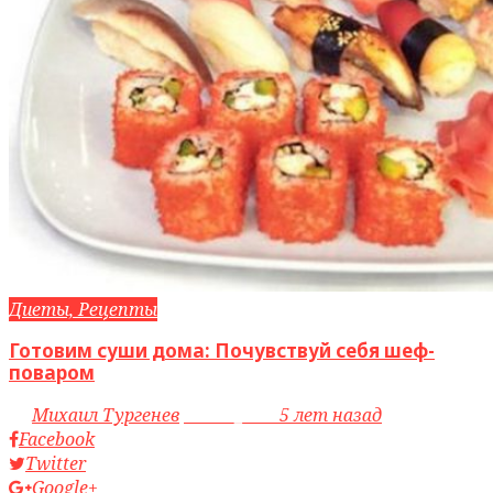
Диеты, Рецепты
Готовим суши дома: Почувствуй себя шеф-
поваром
by
Михаил Тургенев
access_time
5 лет назад
Facebook
Twitter
Google+