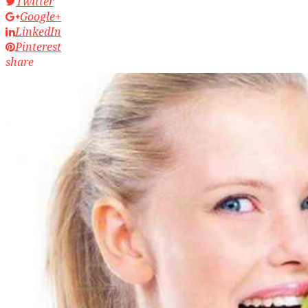
Twitter
Google+
LinkedIn
Pinterest
share