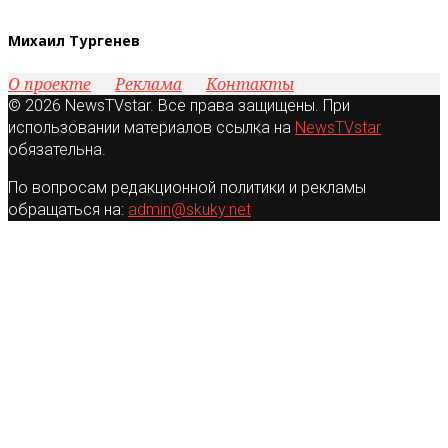
Михаил Тургенев
О проекте
Реклама
Контакты
© 2026 NewsTVstar. Все права защищены. При
использовании материалов ссылка на
NewsTVstar
обязательна.
По вопросам редакционной политики и рекламы
обращаться на:
admin@skuky.net