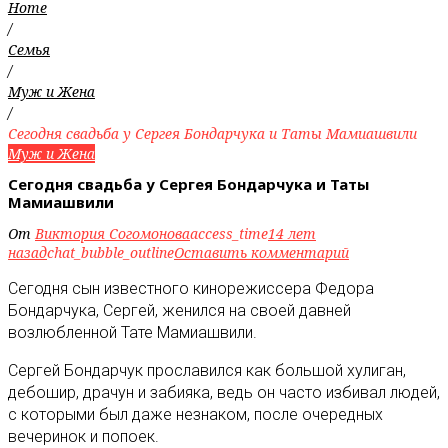
Home
/
Семья
/
Муж и Жена
/
Сегодня свадьба у Сергея Бондарчука и Таты Мамиашвили
Муж и Жена
Сегодня свадьба у Сергея Бондарчука и Таты
Мамиашвили
От
Виктория Согомонова
access_time
14 лет
назад
chat_bubble_outline
Оставить комментарий
Сегодня сын известного кинорежиссера Федора
Бондарчука, Сергей, женился на своей давней
возлюбленной Тате Мамиашвили
.
Сергей Бондарчук прославился как большой хулиган,
дебошир, драчун и забияка, ведь он часто избивал людей,
с которыми был даже незнаком, после очередных
вечеринок и попоек.