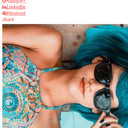
Google+
LinkedIn
Pinterest
share