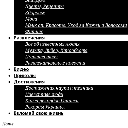
Ваш Дом
Диеты, Рецепты
Здоровье
Мода
Мэйк ап, Красота, Уход за Кожей и Волосами
Фитнес
Развлечения
Все об известных людях
Музыка, Видео, Кинообзоры
Путешествия
Развлекательные новости
Видео
Приколы
Достижения
Достижения науки и техники
Известные люди
Книга рекордов Гиннеса
Рекорды Украины
Взломай свою жизнь
Home