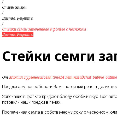
/
Стиль жизни
/
Диеты, Рецепты
/
Стейки семги запеченные в фольге с чесноком
Диеты, Рецепты
Стейки семги за
От
Михаил Тургенев
access_time
14 лет назад
chat_bubble_outline
Предлагаем попробовать Вам настоящий рецепт деликатеса
Запекания в фольге придают блюду особый вкус. Все вита
готовили наши предки в печах.
Пропеченная семга в собственному соку с чесночком, ол