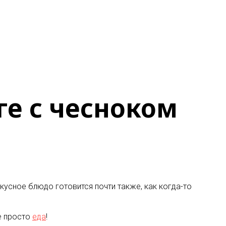
ге с чесноком
кусное блюдо готовится почти также, как когда-то
е просто
еда
!