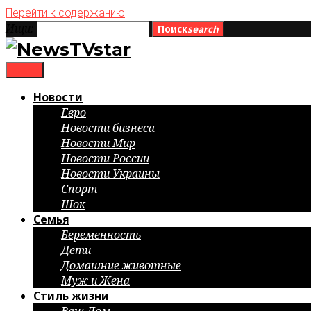
Перейти к содержанию
Ищи:
Поиск
search
menu
Новости
Евро
Новости бизнеса
Новости Мир
Новости России
Новости Украины
Спорт
Шок
Семья
Беременность
Дети
Домашние животные
Муж и Жена
Стиль жизни