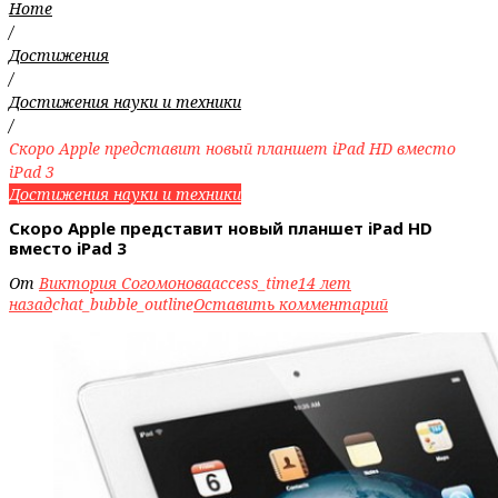
Home
/
Достижения
/
Достижения науки и техники
/
Скоро Apple представит новый планшет iPad HD вместо
iPad 3
Достижения науки и техники
Скоро Apple представит новый планшет iPad HD
вместо iPad 3
От
Виктория Согомонова
access_time
14 лет
назад
chat_bubble_outline
Оставить комментарий