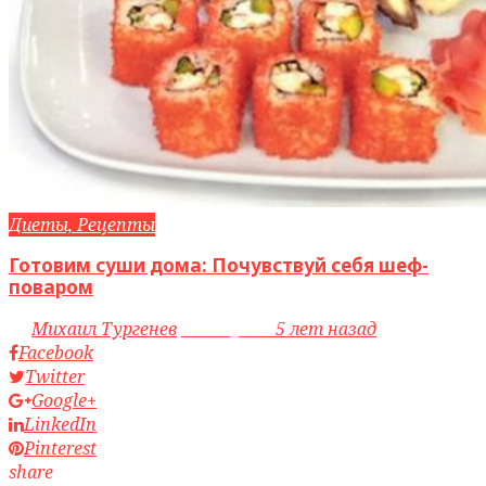
Диеты, Рецепты
Готовим суши дома: Почувствуй себя шеф-
поваром
by
Михаил Тургенев
access_time
5 лет назад
Facebook
Twitter
Google+
LinkedIn
Pinterest
share