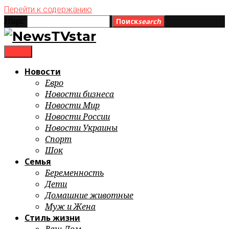
Перейти к содержанию
Ищи:
Поиск
search
menu
Новости
Евро
Новости бизнеса
Новости Мир
Новости России
Новости Украины
Спорт
Шок
Семья
Беременность
Дети
Домашние животные
Муж и Жена
Стиль жизни