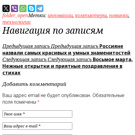
folder_open
Метки:
инновации
,
компьютеры
,
новинки
,
технологии
Навигация по записям
Предыдущая запись
Предыдущая запись
Россияне
назвали самых красивых и умных знаменитостей
Следующая запись
Следующая запись
Восьмое марта.
Нежные открытки и приятные поздравления в
стихах
Добавить комментарий
Ваш адрес email не будет опубликован.
Обязательные
поля помечены
*