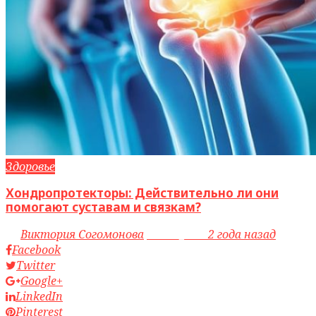
Здоровье
Хондропротекторы: Действительно ли они
помогают суставам и связкам?
by
Виктория Согомонова
access_time
2 года назад
Facebook
Twitter
Google+
LinkedIn
Pinterest