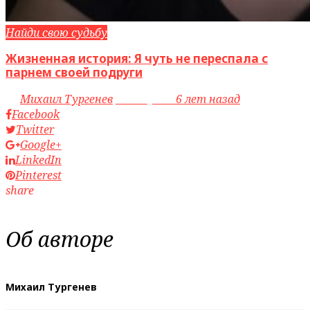
Найди свою судьбу
Жизненная история: Я чуть не переспала с
парнем своей подруги
by
Михаил Тургенев
access_time
6 лет назад
Facebook
Twitter
Google+
LinkedIn
Pinterest
share
Об авторе
Михаил Тургенев