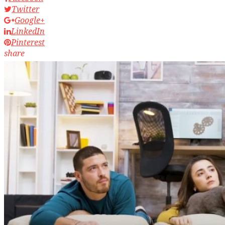
Twitter
Google+
LinkedIn
Pinterest
share