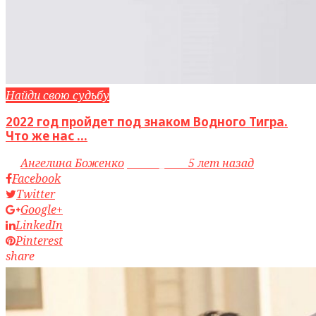
Найди свою судьбу
2022 год пройдет под знаком Водного Тигра.
Что же нас ...
by
Ангелина Боженко
access_time
5 лет назад
Facebook
Twitter
Google+
LinkedIn
Pinterest
share