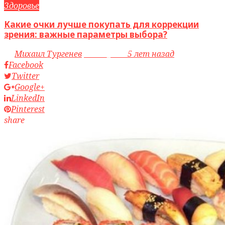
Здоровье
Какие очки лучше покупать для коррекции
зрения: важные параметры выбора?
by
Михаил Тургенев
access_time
5 лет назад
Facebook
Twitter
Google+
LinkedIn
Pinterest
share