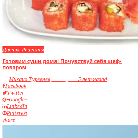
Диеты, Рецепты
Готовим суши дома: Почувствуй себя шеф-
поваром
by
Михаил Тургенев
access_time
5 лет назад
Facebook
Twitter
Google+
LinkedIn
Pinterest
share