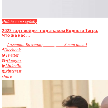
Найди свою судьбу
2022 год пройдет под знаком Водного Тигра.
Что же нас ...
by
Ангелина Боженко
access_time
5 лет назад
Facebook
Twitter
Google+
LinkedIn
Pinterest
share