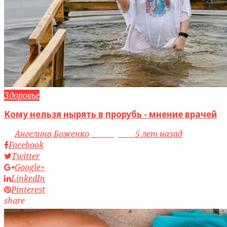
Здоровье
Кому нельзя нырять в прорубь - мнение врачей
by
Ангелина Боженко
access_time
5 лет назад
Facebook
Twitter
Google+
LinkedIn
Pinterest
share