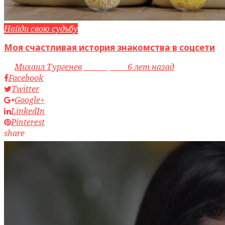
Найди свою судьбу
Моя счастливая история знакомства в соцсети
by
Михаил Тургенев
access_time
6 лет назад
Facebook
Twitter
Google+
LinkedIn
Pinterest
share