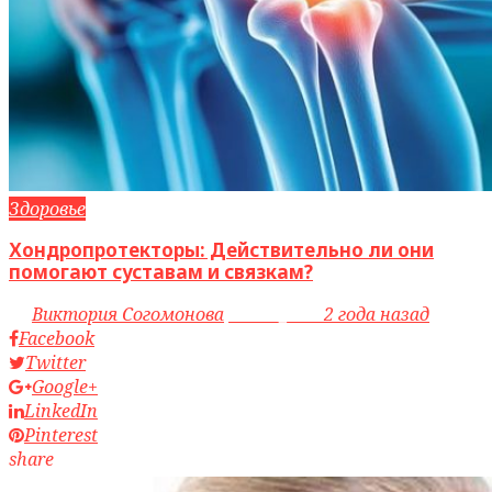
Здоровье
Хондропротекторы: Действительно ли они
помогают суставам и связкам?
by
Виктория Согомонова
access_time
2 года назад
Facebook
Twitter
Google+
LinkedIn
Pinterest
share