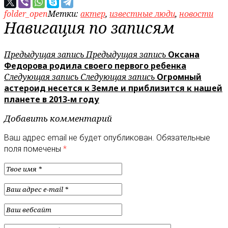
folder_open
Метки:
актер
,
известные люди
,
новости
Навигация по записям
Предыдущая запись
Предыдущая запись
Оксана
Федорова родила своего первого ребенка
Следующая запись
Следующая запись
Огромный
астероид несется к Земле и приблизится к нашей
планете в 2013-м году
Добавить комментарий
Ваш адрес email не будет опубликован.
Обязательные
поля помечены
*