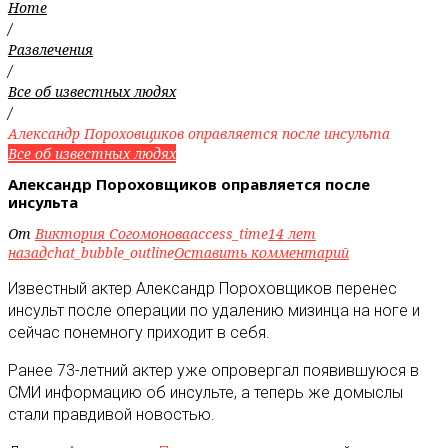
Home
/
Развлечения
/
Все об известных людях
/
Александр Пороховщиков оправляется после инсульта
Все об известных людях
Александр Пороховщиков оправляется после
инсульта
От
Виктория Согомонова
access_time
14 лет
назад
chat_bubble_outline
Оставить комментарий
Известный актер Александр Пороховщиков перенес
инсульт после операции по удалению мизинца на ноге и
сейчас понемногу приходит в себя
.
Ранее 73-летний актер уже опровергал появившуюся в
СМИ информацию об инсульте, а теперь же домыслы
стали правдивой новостью.