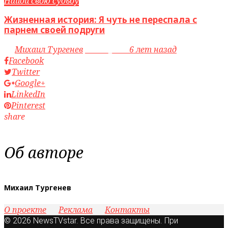
Найди свою судьбу
Жизненная история: Я чуть не переспала с
парнем своей подруги
by
Михаил Тургенев
access_time
6 лет назад
Facebook
Twitter
Google+
LinkedIn
Pinterest
share
Об авторе
Михаил Тургенев
О проекте
Реклама
Контакты
© 2026 NewsTVstar. Все права защищены. При