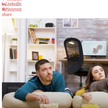
LinkedIn
Pinterest
share