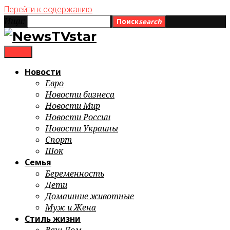
Перейти к содержанию
Ищи:
Поиск
search
menu
Новости
Евро
Новости бизнеса
Новости Мир
Новости России
Новости Украины
Спорт
Шок
Семья
Беременность
Дети
Домашние животные
Муж и Жена
Стиль жизни