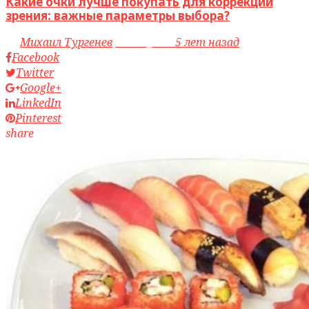
Какие очки лучше покупать для коррекции
зрения: важные параметры выбора?
by
Михаил Тургенев
access_time
5 лет назад
Facebook
Twitter
Google+
LinkedIn
Pinterest
share