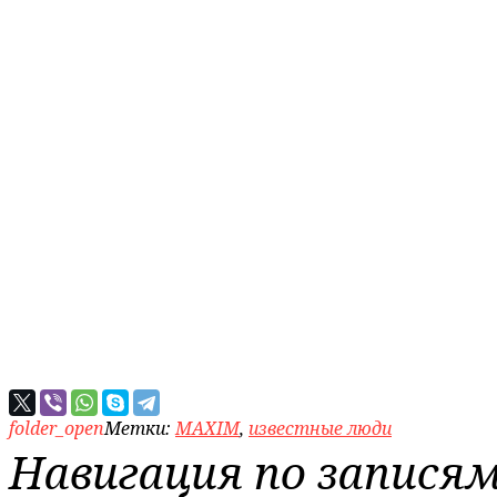
folder_open
Метки:
MAXIM
,
известные люди
Навигация по запися