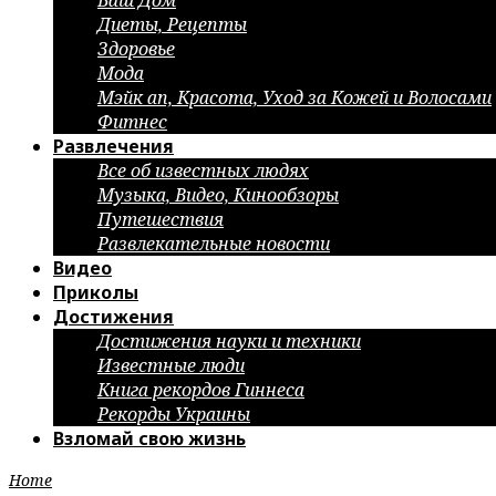
Ваш Дом
Диеты, Рецепты
Здоровье
Мода
Мэйк ап, Красота, Уход за Кожей и Волосами
Фитнес
Развлечения
Все об известных людях
Музыка, Видео, Кинообзоры
Путешествия
Развлекательные новости
Видео
Приколы
Достижения
Достижения науки и техники
Известные люди
Книга рекордов Гиннеса
Рекорды Украины
Взломай свою жизнь
Home