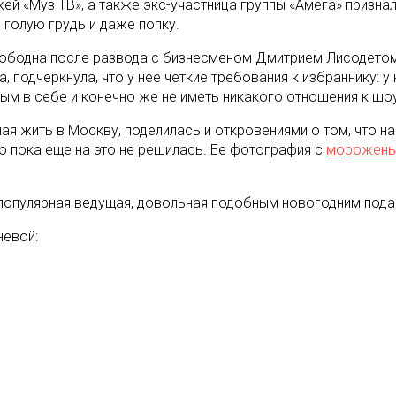
ей «Муз ТВ», а также экс-участница группы «Амега» признал
 голую грудь и даже попку.
вободна после развода с бизнесменом Дмитрием Лисодетом 
, подчеркнула, что у нее четкие требования к избраннику:
м в себе и конечно же не иметь никакого отношения к шоу
я жить в Москву, поделилась и откровениями о том, что на
но пока еще на это не решилась. Ее фотография с
морожен
 популярная ведущая, довольная подобным новогодним пода
невой: