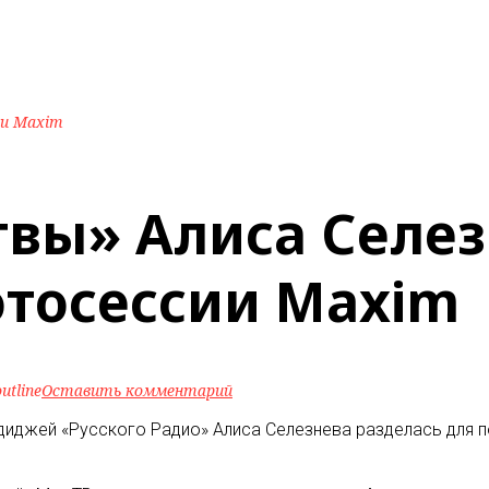
ии Maxim
твы» Алиса Селе
отосессии Maxim
utline
Оставить комментарий
и диджей «Русского Радио» Алиса Селезнева разделась для