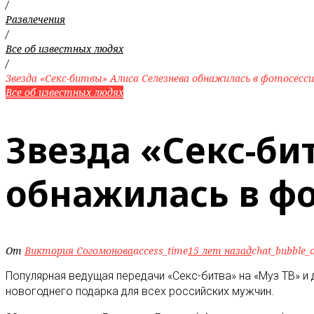
/
Развлечения
/
Все об известных людях
/
Звезда «Секс-битвы» Алиса Селезнева обнажилась в фотосесс
Все об известных людях
Звезда «Секс-би
обнажилась в ф
От
Виктория Согомонова
access_time
15 лет назад
chat_bubble_o
Популярная ведущая передачи «Секс-битва» на «Муз ТВ» 
новогоднего подарка для всех российских мужчин.