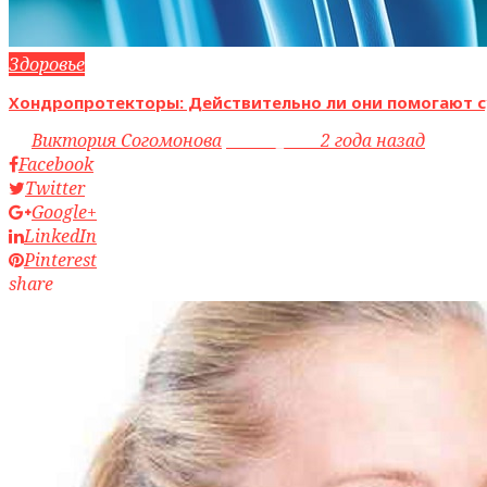
Здоровье
Хондропротекторы: Действительно ли они помогают с
by
Виктория Согомонова
access_time
2 года назад
Facebook
Twitter
Google+
LinkedIn
Pinterest
share