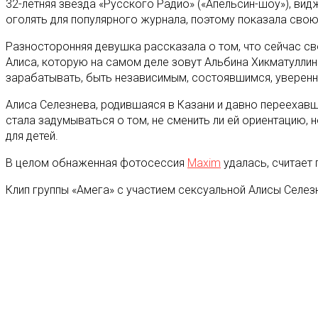
32-летняя звезда «Русского Радио» («Апельсин-шоу»), видж
оголять для популярного журнала, поэтому показала свою
Разносторонняя девушка рассказала о том, что сейчас с
Алиса, которую на самом деле зовут Альбина Хикматуллина
зарабатывать, быть независимым, состоявшимся, уверенны
Алиса Селезнева, родившаяся в Казани и давно переехавша
стала задумываться о том, не сменить ли ей ориентацию, 
для детей.
В целом обнаженная фотосессия
Maxim
удалась, считает
Клип группы «Амега» с участием сексуальной Алисы Селез