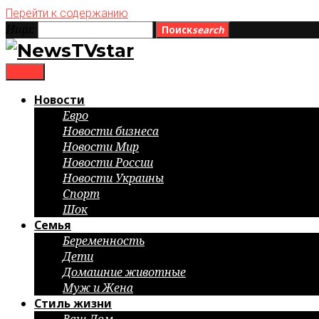
Перейти к содержанию
Ищи:
Поиск
search
menu
Новости
Евро
Новости бизнеса
Новости Мир
Новости России
Новости Украины
Спорт
Шок
Семья
Беременность
Дети
Домашние животные
Муж и Жена
Стиль жизни