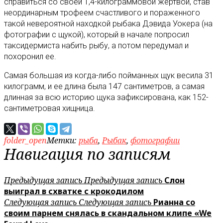
справиться со своей 1,4-килограммовой жертвой, став
неординарным трофеем счастливого и пораженного
такой невероятной находкой рыбака Дэвида Уокера (на
фотографии с щукой), который в начале попросил
таксидермиста набить рыбу, а потом передумал и
похоронил ее.
Самая большая из когда-либо пойманных щук весила 31
килограмм, и ее длина была 147 сантиметров, а самая
длинная за всю историю щука зафиксирована, как 152-
сантиметровая хищница.
folder_open
Метки:
рыба
,
Рыбак
,
фотографии
Навигация по записям
Предыдущая запись
Предыдущая запись
Слон
выиграл в схватке с крокодилом
Следующая запись
Следующая запись
Рианна со
своим парнем снялась в скандальном клипе «We