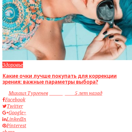
Здоровье
Какие очки лучше покупать для коррекции
зрения: важные параметры выбора?
by
Михаил Тургенев
access_time
5 лет назад
Facebook
Twitter
Google+
LinkedIn
Pinterest
share