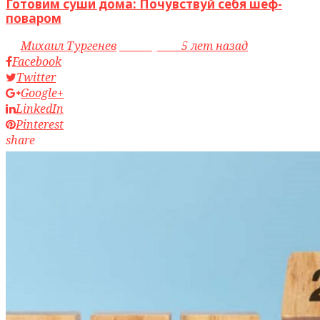
Готовим суши дома: Почувствуй себя шеф-
поваром
by
Михаил Тургенев
access_time
5 лет назад
Facebook
Twitter
Google+
LinkedIn
Pinterest
share