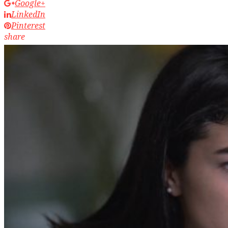
Google+
LinkedIn
Pinterest
share