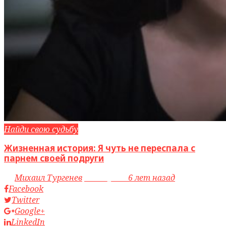
Найди свою судьбу
Жизненная история: Я чуть не переспала с
парнем своей подруги
by
Михаил Тургенев
access_time
6 лет назад
Facebook
Twitter
Google+
LinkedIn