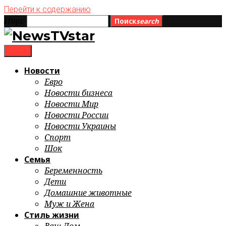
Перейти к содержанию
Ищи:
Поиск
search
menu
Новости
Евро
Новости бизнеса
Новости Мир
Новости России
Новости Украины
Спорт
Шок
Семья
Беременность
Дети
Домашние животные
Муж и Жена
Стиль жизни