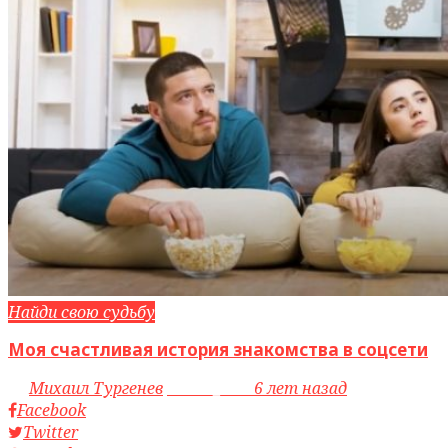
Найди свою судьбу
Моя счастливая история знакомства в соцсети
by
Михаил Тургенев
access_time
6 лет назад
Facebook
Twitter