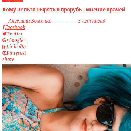
Кому нельзя нырять в прорубь - мнение врачей
by
Ангелина Боженко
access_time
5 лет назад
Facebook
Twitter
Google+
LinkedIn
Pinterest
share