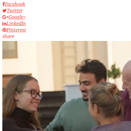
Facebook
Twitter
Google+
LinkedIn
Pinterest
share