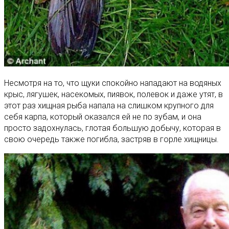
Несмотря на то, что щуки спокойно нападают на водяных
крыс, лягушек, насекомых, пиявок, полевок и даже утят, в
этот раз хищная рыба напала на слишком крупного для
себя карпа, который оказался ей не по зубам, и она
просто задохнулась, глотая большую добычу, которая в
свою очередь также погибла, застряв в горле хищницы.