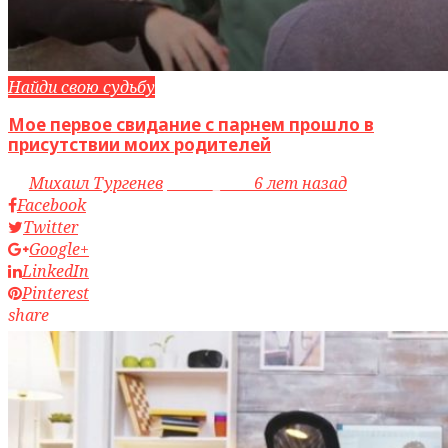
Найди свою судьбу
Мое первое свидание с парнем прошло в
присутствии моих родителей
by
Михаил Тургенев
access_time
6 лет назад
Facebook
Twitter
Google+
LinkedIn
Pinterest
share