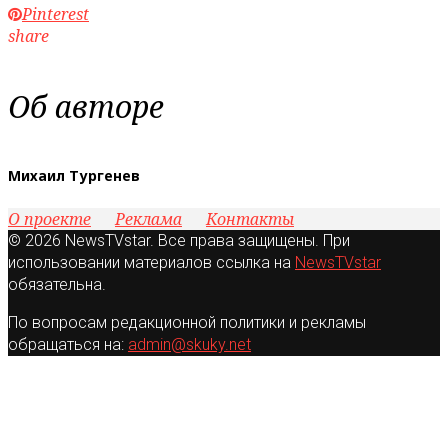
Pinterest
share
Об авторе
Михаил Тургенев
О проекте
Реклама
Контакты
© 2026 NewsTVstar. Все права защищены. При
использовании материалов ссылка на
NewsTVstar
обязательна.
По вопросам редакционной политики и рекламы
обращаться на:
admin@skuky.net