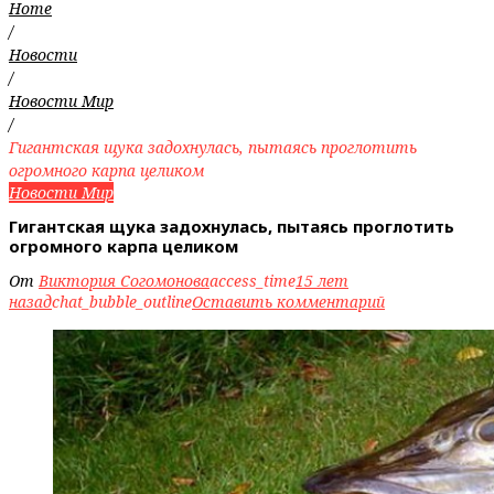
Home
/
Новости
/
Новости Мир
/
Гигантская щука задохнулась, пытаясь проглотить
огромного карпа целиком
Новости Мир
Гигантская щука задохнулась, пытаясь проглотить
огромного карпа целиком
От
Виктория Согомонова
access_time
15 лет
назад
chat_bubble_outline
Оставить комментарий