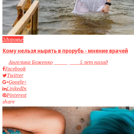
Здоровье
Кому нельзя нырять в прорубь - мнение врачей
by
Ангелина Боженко
access_time
5 лет назад
Facebook
Twitter
Google+
LinkedIn
Pinterest
share