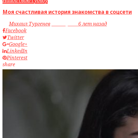
Найди свою судьбу
Моя счастливая история знакомства в соцсети
by
Михаил Тургенев
access_time
6 лет назад
Facebook
Twitter
Google+
LinkedIn
Pinterest
share