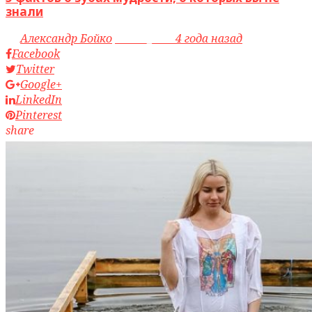
знали
by
Александр Бойко
access_time
4 года назад
Facebook
Twitter
Google+
LinkedIn
Pinterest
share