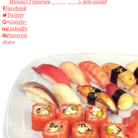
by
Михаил Тургенев
access_time
5 лет назад
Facebook
Twitter
Google+
LinkedIn
Pinterest
share