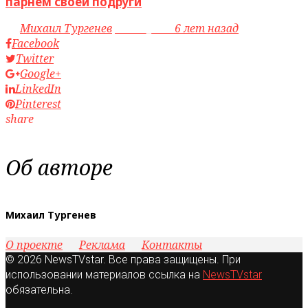
парнем своей подруги
by
Михаил Тургенев
access_time
6 лет назад
Facebook
Twitter
Google+
LinkedIn
Pinterest
share
Об авторе
Михаил Тургенев
О проекте
Реклама
Контакты
© 2026 NewsTVstar. Все права защищены. При
использовании материалов ссылка на
NewsTVstar
обязательна.