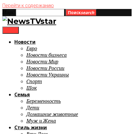
Перейти к содержанию
Ищи:
Поиск
search
menu
Новости
Евро
Новости бизнеса
Новости Мир
Новости России
Новости Украины
Спорт
Шок
Семья
Беременность
Дети
Домашние животные
Муж и Жена
Стиль жизни