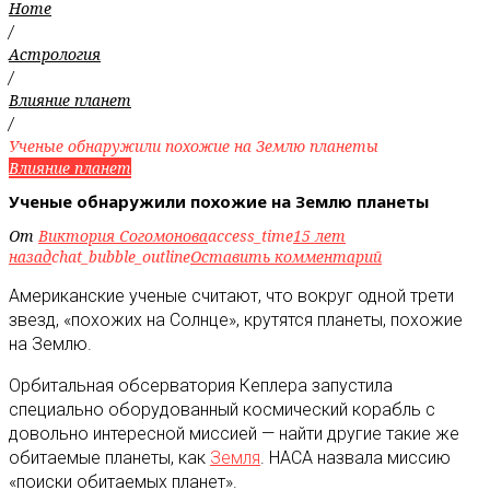
Home
/
Астрология
/
Влияние планет
/
Ученые обнаружили похожие на Землю планеты
Влияние планет
Ученые обнаружили похожие на Землю планеты
От
Виктория Согомонова
access_time
15 лет
назад
chat_bubble_outline
Оставить комментарий
Американские ученые считают, что вокруг одной трети
звезд, «похожих на Солнце», крутятся планеты, похожие
на Землю
.
Орбитальная обсерватория Кеплера запустила
специально оборудованный космический корабль с
довольно интересной миссией — найти другие такие же
обитаемые планеты, как
Земля
. НАСА назвала миссию
«поиски обитаемых планет».