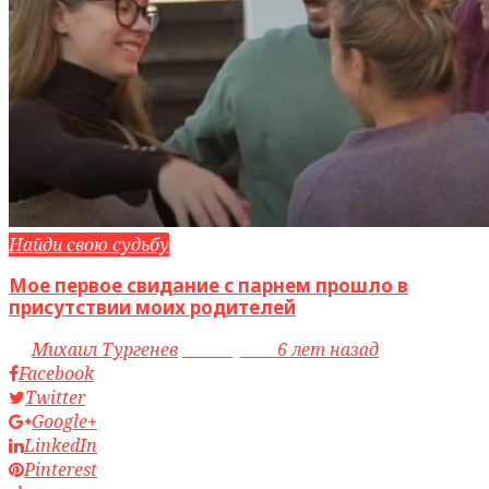
Найди свою судьбу
Мое первое свидание с парнем прошло в
присутствии моих родителей
by
Михаил Тургенев
access_time
6 лет назад
Facebook
Twitter
Google+
LinkedIn
Pinterest