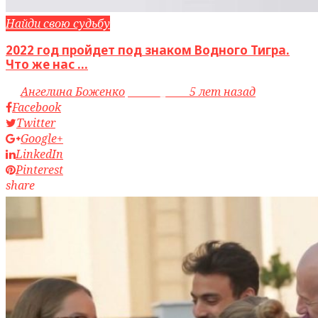
Найди свою судьбу
2022 год пройдет под знаком Водного Тигра.
Что же нас ...
by
Ангелина Боженко
access_time
5 лет назад
Facebook
Twitter
Google+
LinkedIn
Pinterest
share