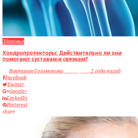
Здоровье
Хондропротекторы: Действительно ли они
помогают суставам и связкам?
by
Виктория Согомонова
access_time
2 года назад
Facebook
Twitter
Google+
LinkedIn
Pinterest
share