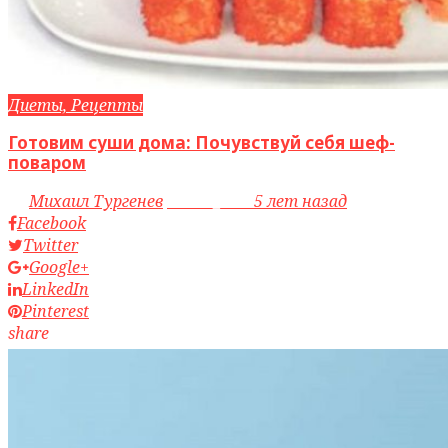
Диеты, Рецепты
Готовим суши дома: Почувствуй себя шеф-
поваром
by
Михаил Тургенев
access_time
5 лет назад
Facebook
Twitter
Google+
LinkedIn
Pinterest
share