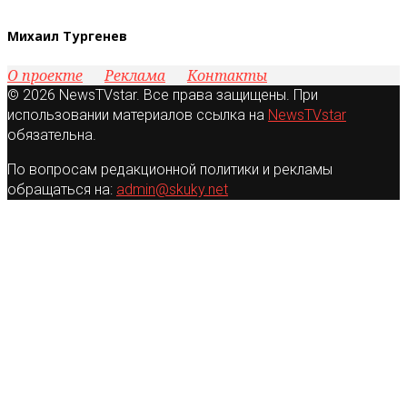
Михаил Тургенев
О проекте
Реклама
Контакты
© 2026 NewsTVstar. Все права защищены. При
использовании материалов ссылка на
NewsTVstar
обязательна.
По вопросам редакционной политики и рекламы
обращаться на:
admin@skuky.net