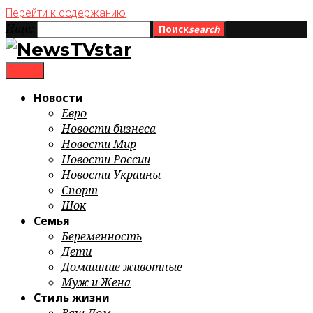
Перейти к содержанию
Ищи:
Поиск
search
menu
Новости
Евро
Новости бизнеса
Новости Мир
Новости России
Новости Украины
Спорт
Шок
Семья
Беременность
Дети
Домашние животные
Муж и Жена
Стиль жизни