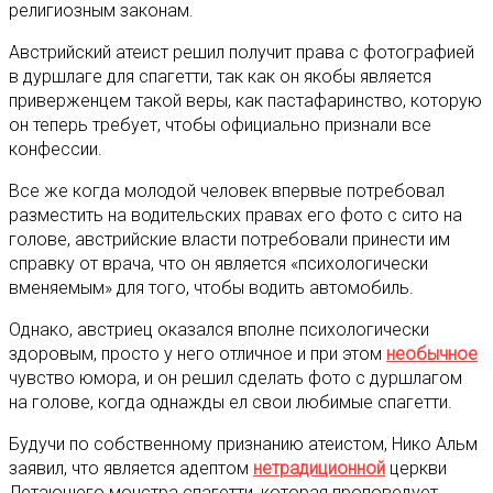
религиозным законам.
Австрийский атеист решил получит права с фотографией
в дуршлаге для спагетти, так как он якобы является
приверженцем такой веры, как пастафаринство, которую
он теперь требует, чтобы официально признали все
конфессии.
Все же когда молодой человек впервые потребовал
разместить на водительских правах его фото с сито на
голове, австрийские власти потребовали принести им
справку от врача, что он является «психологически
вменяемым» для того, чтобы водить автомобиль.
Однако, австриец оказался вполне психологически
здоровым, просто у него отличное и при этом
необычное
чувство юмора, и он решил сделать фото с дуршлагом
на голове, когда однажды ел свои любимые спагетти.
Будучи по собственному признанию атеистом, Нико Альм
заявил, что является адептом
нетрадиционной
церкви
Летающего монстра спагетти, которая проповедует