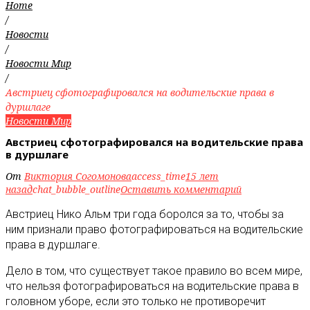
Home
/
Новости
/
Новости Мир
/
Австриец сфотографировался на водительские права в
дуршлаге
Новости Мир
Австриец сфотографировался на водительские права
в дуршлаге
От
Виктория Согомонова
access_time
15 лет
назад
chat_bubble_outline
Оставить комментарий
Австриец Нико Альм три года боролся за то, чтобы за
ним признали право фотографироваться на водительские
права в дуршлаге
.
Дело в том, что существует такое правило во всем мире,
что нельзя фотографироваться на водительские права в
головном уборе, если это только не противоречит