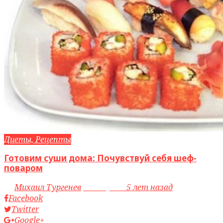
Диеты, Рецепты
Готовим суши дома: Почувствуй себя шеф-
поваром
by
Михаил Тургенев
access_time
5 лет назад
Facebook
Twitter
Google+