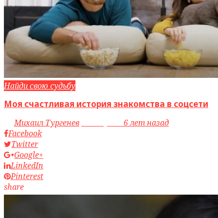
Найди свою судьбу
Моя счастливая история знакомства в соцсети
by
Михаил Тургенев
access_time
6 лет назад
Facebook
Twitter
Google+
LinkedIn
Pinterest
share