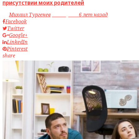
присутствии моих родителей
by
Михаил Тургенев
access_time
6 лет назад
Facebook
Twitter
Google+
LinkedIn
Pinterest
share