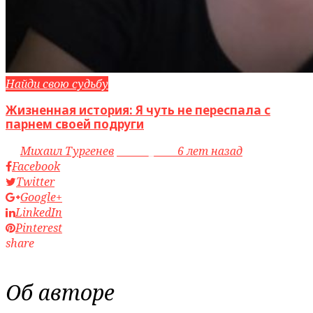
Найди свою судьбу
Жизненная история: Я чуть не переспала с
парнем своей подруги
by
Михаил Тургенев
access_time
6 лет назад
Facebook
Twitter
Google+
LinkedIn
Pinterest
share
Об авторе