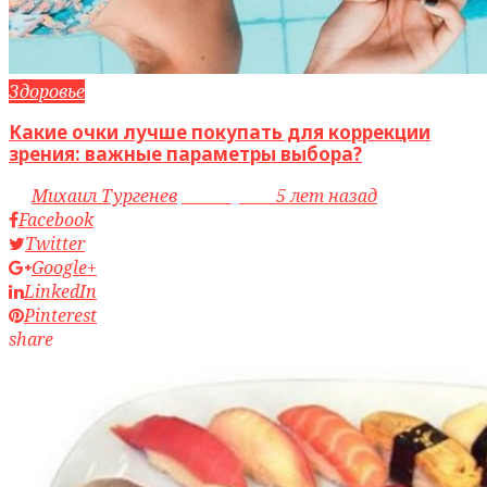
Здоровье
Какие очки лучше покупать для коррекции
зрения: важные параметры выбора?
by
Михаил Тургенев
access_time
5 лет назад
Facebook
Twitter
Google+
LinkedIn
Pinterest
share