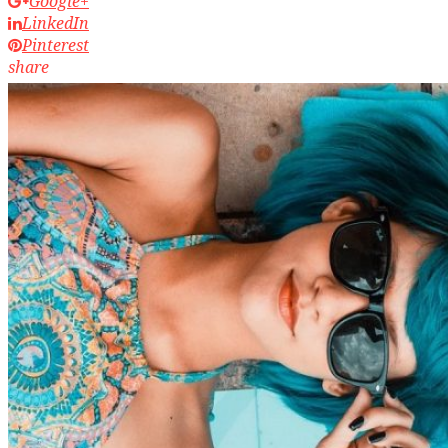
Google+
LinkedIn
Pinterest
share