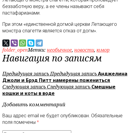
беззаботную веру, а ее члены называют себя
пастафарианами.
При этом «единственной догмой церкви Летающего
монстра спагетти является отказ от догм».
folder_open
Метки:
необычное
,
новости
,
юмор
Навигация по записям
Предыдущая запись
Предыдущая запись
Анджелина
Джоли и Брэд Питт намерены пожениться
Следующая запись
Следующая запись
Смешные
кошки и коты в воде
Добавить комментарий
Ваш адрес email не будет опубликован.
Обязательные
поля помечены
*