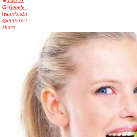
Twitter
Google+
LinkedIn
Pinterest
share